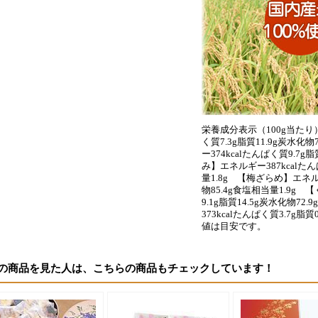
栄養成分表示（100g当たり
く質7.3g脂質11.9g炭水化
ー374kcalたんぱく質9.7g
み】エネルギー387kcalたん
量1.8g 【梅ざらめ】エネルギ
物85.4g食塩相当量1.9g 
9.1g脂質14.5g炭水化物7
373kcalたんぱく質3.7g脂
値は目安です。
の商品を見た人は、こちらの商品もチェックしています！