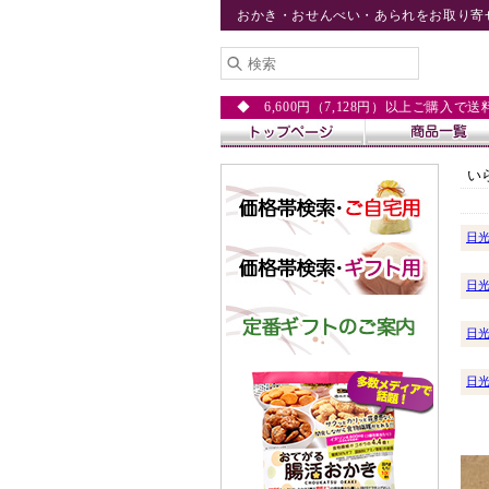
おかき・おせんべい・あられをお取り寄
◆ 6,600円（7,128円）以上ご購入で
い
日
日
日
日