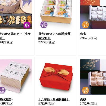
光おかき花めぐり（小サ
日光おかきいろは坂(春夏
朱雀
ズ）
編)化粧缶
2,994円
(税込)
798円
(税込)
2,245円
(税込)
厳(化粧缶)
十八華仙（風呂敷包み）
高砂
245円
(税込)
8,732円
(税込)
3,742円
(税込)