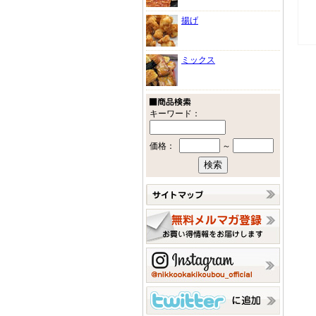
揚げ
ミックス
キーワード：
価格：
～