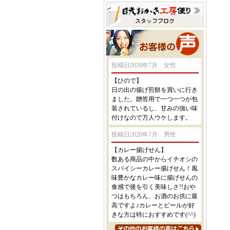
投稿日2020年7月 女性
【ひので】
日の出の揚げ煎餅を買いに行き
ました。贈答用で一つ一つが包
装されているし、甘みの強い味
付けなので万人ウケします。
投稿日2020年7月 男性
【カレー揚げせん】
数ある商品の中からイチオシの
スパイシーカレー揚げせん！風
味豊かなカレー味に揚げせんの
食感で後を引く美味しさ!!おや
つはもちろん、お酒のお供に最
高ですよ♪カレーとビールが好
きな方は特におすすめです(^^)