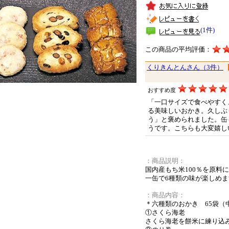
(1件)
この商品の平均評価：
くりきんとんさん（3件）
おすすめ度
「一口サイズで食べやすく
る美味しいおかき。久しぶ
う」と褒められました。缶
うです。こちらも大変嬉し
：商品説明：
国内産もち米100％を原料
一缶で6種類の味が楽しめま
：商品内容：
＊六種類のおかき 65袋（
①さくら海老
さくら海老を餅米に練り込