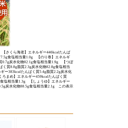
）【さくら海老】エネルギー446kcalたんぱ
物77.5g食塩相当量1.0g 【のり巻】エネルギ
脂質0.7g炭水化物82.1g食塩相当量1.9g 【つぼ
ぱく質8.8g脂質2.3g炭水化物82.8g食塩相当
ー383kcalたんぱく質5.4g脂質2.2g炭水化
【くろまめ】エネルギー459kcalたんぱく質
2.9g食塩相当量1.3g 【しょうゆ】エネルギー
質0.5g炭水化物88.5g食塩相当量2.1g この表示