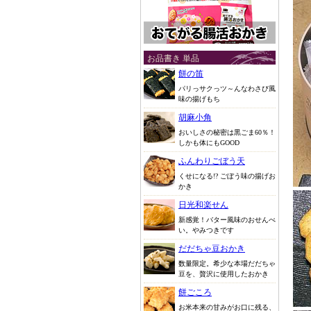
お品書き 単品
餅の笛
パリっサクっツ～んなわさび風
味の揚げもち
胡麻小角
おいしさの秘密は黒ごま60％！
しかも体にもGOOD
ふんわりごぼう天
くせになる!? ごぼう味の揚げお
かき
日光和楽せん
新感覚！バター風味のおせんべ
い。やみつきです
だだちゃ豆おかき
数量限定。希少な本場だだちゃ
豆を、贅沢に使用したおかき
餅ごころ
お米本来の甘みがお口に残る、