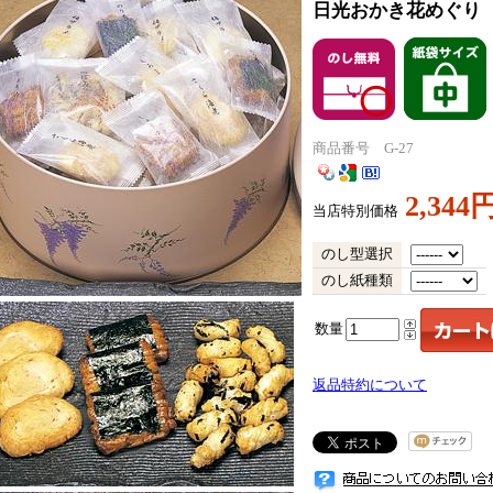
日光おかき花めぐり
商品番号 G-27
2,344
当店特別価格
のし型選択
のし紙種類
数量
返品特約について