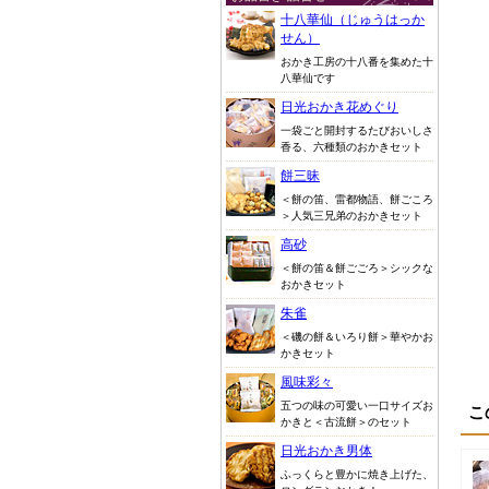
十八華仙（じゅうはっか
せん）
おかき工房の十八番を集めた十
八華仙です
日光おかき花めぐり
一袋ごと開封するたびおいしさ
香る、六種類のおかきセット
餅三昧
＜餅の笛、雷都物語、餅ごころ
＞人気三兄弟のおかきセット
高砂
＜餅の笛＆餅ごごろ＞シックな
おかきセット
朱雀
＜磯の餅＆いろり餅＞華やかお
かきセット
風味彩々
五つの味の可愛い一口サイズお
こ
かきと＜古流餅＞のセット
日光おかき男体
ふっくらと豊かに焼き上げた、