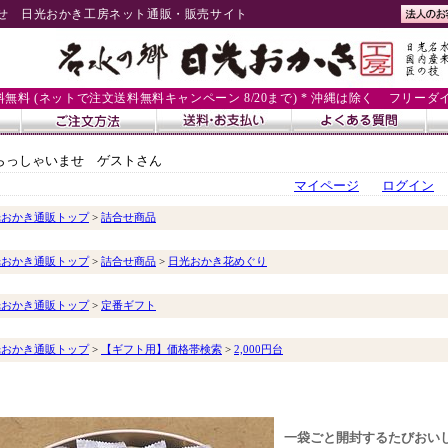
せ 日光おかき工房ネット通販・販売サイト
送料無料 (ネットで注文送料無料キャンペーン 8/20まで) * 沖縄は除く
フリーダイヤル
らっしゃいませ ゲストさん
マイページ
ログイン
光おかき通販トップ
>
詰合せ商品
光おかき通販トップ
>
詰合せ商品
>
日光おかき花めぐり
光おかき通販トップ
>
定番ギフト
光おかき通販トップ
>
【ギフト用】価格帯検索
>
2,000円台
一袋ごと開封するたびおい