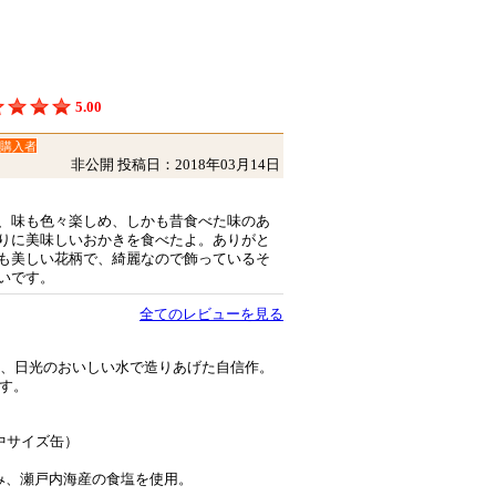
5.00
購入者
非公開
投稿日：2018年03月14日
、味も色々楽しめ、しかも昔食べた味のあ
りに美味しいおかきを食べたよ。ありがと
も美しい花柄で、綺麗なので飾っているそ
いです。
全てのレビューを見る
に、日光のおいしい水で造りあげた自信作。
す。
中サイズ缶）
み、瀬戸内海産の食塩を使用。