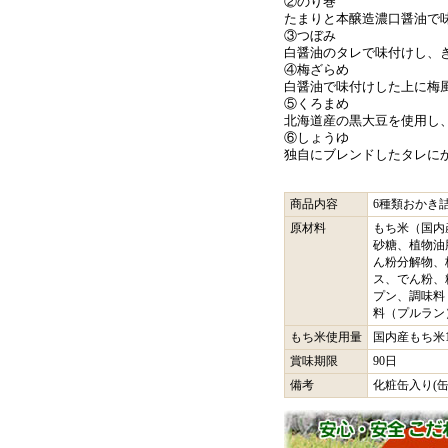
②のり巻
たまりと本醸造濃口醤油で
③つぼみ
白醤油のタレで味付けし、
④梅ざらめ
白醤油で味付けした上に梅
⑤くろまめ
北海道産の黒大豆を使用し
⑥しょうゆ
独自にブレンドしたタレに
商品内容
6種類おかき詰
原材料
もち米（国内
砂糖、植物油
ん粉分解物、
ス、でん粉、
プン、調味料
料（プルラ
もち米使用量
国内産もち米1
賞味期限
90日
備考
化粧缶入り(缶