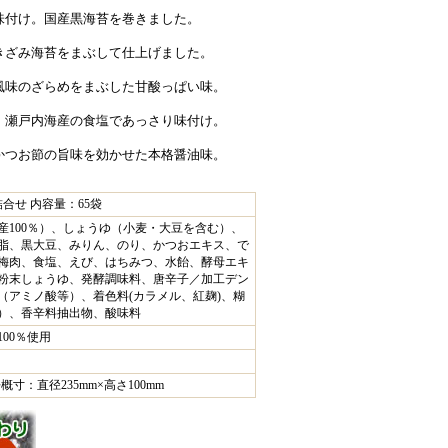
味付け。国産黒海苔を巻きました。
きざみ海苔をまぶして仕上げました。
風味のざらめをまぶした甘酸っぱい味。
、瀬戸内海産の食塩であっさり味付け。
かつお節の旨味を効かせた本格醤油味。
合せ 内容量：65袋
産100％）、しょうゆ（小麦・大豆を含む）、
脂、黒大豆、みりん、のり、かつおエキス、で
梅肉、食塩、えび、はちみつ、水飴、酵母エキ
粉末しょうゆ、発酵調味料、唐辛子／加工デン
（アミノ酸等）、着色料(カラメル、紅麹)、糊
ン）、香辛料抽出物、酸味料
00％使用
概寸：直径235mm×高さ100mm