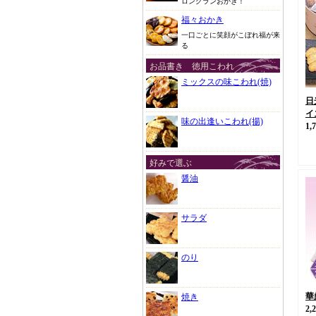
ロングランおかき！
福々おかき
一口ごとに笑顔がこぼれ福が来
る
お品書き 徳用こわれ
ミックスの味こわれ(焼)
日
イ
味の出逢いこわれ(揚)
1,
好みで選ぶ
醤油
サラダ
のり
華
焼き
2,