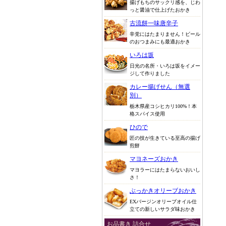
揚げもちのサックリ感を、じわ
っと醤油で仕上げたおかき
古流餅一味唐辛子
辛党にはたまりません！ビール
のおつまみにも最適おかき
いろは坂
日光の名所・いろは坂をイメー
ジして作りました
カレー揚げせん（無選
別）
栃木県産コシヒカリ100%！本
格スパイス使用
ひので
匠の技が生きている至高の揚げ
煎餅
マヨネーズおかき
マヨラーにはたまらないおいし
さ！
ぶっかきオリーブおかき
EXバージンオリーブオイル仕
立ての新しいサラダ味おかき
お品書き 詰合せ