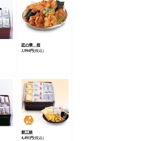
匠の華 桜
2,994円
(税込)
餅三昧
4,491円
(税込)