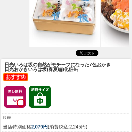
日光いろは坂の自然がモチーフになった7色おかき
日光おかきいろは坂(春夏編)化粧缶
G-66
当店特別価格
2,079円
(消費税込:2,245円)