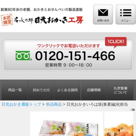
日光おかき通販トップ
>
単品商品
> 日光おかきいろは坂(春夏編)化粧缶