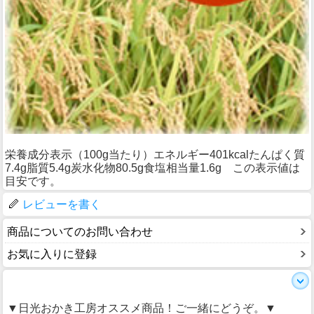
栄養成分表示（100g当たり）エネルギー401kcalたんぱく質
7.4g脂質5.4g炭水化物80.5g食塩相当量1.6g この表示値は
目安です。
レビューを書く
商品についてのお問い合わせ
お気に入りに登録
▼日光おかき工房オススメ商品！ご一緒にどうぞ。▼