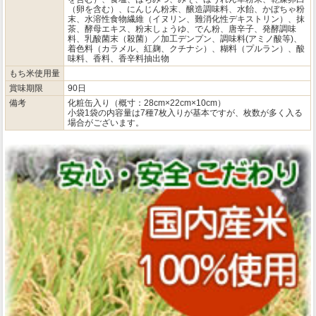
（卵を含む）、にんじん粉末、醸造調味料、水飴、かぼちゃ粉
末、水溶性食物繊維（イヌリン、難消化性デキストリン）、抹
茶、酵母エキス、粉末しょうゆ、でん粉、唐辛子、発酵調味
料、乳酸菌末（殺菌）／加工デンプン、調味料(アミノ酸等)、
着色料（カラメル、紅麹、クチナシ）、糊料（プルラン）、酸
味料、香料、香辛料抽出物
もち米使用量
賞味期限
90日
備考
化粧缶入り（概寸：28cm×22cm×10cm）
小袋1袋の内容量は7種7枚入りが基本ですが、枚数が多く入る
場合がございます。