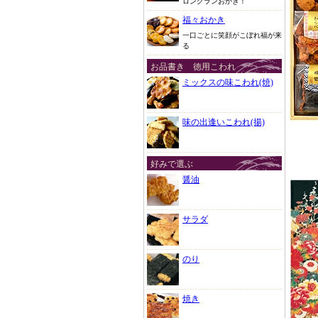
ロングランおかき！
福々おかき
一口ごとに笑顔がこぼれ福が来
る
お品書き 徳用こわれ
ミックスの味こわれ(焼)
味の出逢いこわれ(揚)
好みで選ぶ
醤油
サラダ
のり
焼き