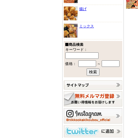
揚げ
ミックス
キーワード：
価格：
～