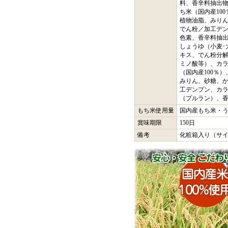
料、香辛料抽出物
ち米（国内産10
植物油脂、みり
でん粉／加工デ
色素、香辛料抽出
しょうゆ（小麦･
キス、でん粉分
ミノ酸等）、カ
（国内産100％
みりん、砂糖、
工デンプン、カ
（プルラン）、
もち米使用量
国内産もち米・う
賞味期限
150日
備考
化粧箱入り（サイズ：