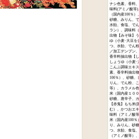
ナシ色素、香料
味料(アミノ酸等
（国内産100％
砂糖、みりん、
水飴、食塩、で
ラン）、調味料
出物【みそ味】う
ゆ（小麦･大豆を
つ、水飴、でん
／加工デンプン
香辛料抽出物【し
しょうゆ（小麦･
こんぶ調味エキ
素、香辛料抽出
100％）、砂糖
りん、でん粉、
等）、カラメル
米（国内産１０
砂糖、唐辛子、
【赤鬼】もち米(
む）、かつおエ
味料（アミノ酸
米（国内産100
り、みりん、砂
つ、水飴、食塩
（アミノ酸等）