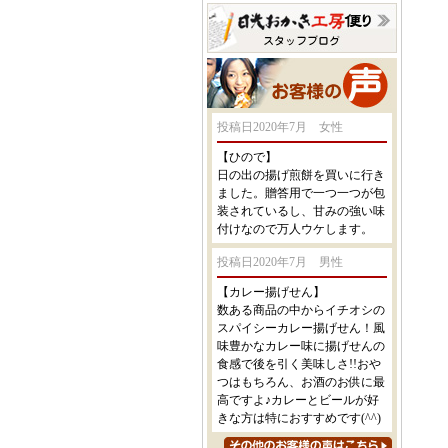
投稿日2020年7月 女性
【ひので】
日の出の揚げ煎餅を買いに行き
ました。贈答用で一つ一つが包
装されているし、甘みの強い味
付けなので万人ウケします。
投稿日2020年7月 男性
【カレー揚げせん】
数ある商品の中からイチオシの
スパイシーカレー揚げせん！風
味豊かなカレー味に揚げせんの
食感で後を引く美味しさ!!おや
つはもちろん、お酒のお供に最
高ですよ♪カレーとビールが好
きな方は特におすすめです(^^)