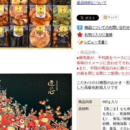
返品特約について
：商品説明：
●個包装が、千代紙をベースに
各味のイメージに合わせてそれ
●また、中段の商品のみに飾り
の袋を閉じる際にご使用いただ
こだわりの12種類のおかき・
した高級化粧箱入りです
商品内容
660ｇ入り
原材料
【黒ごま】もち米
を含む）、乾燥卵
む）、食塩／植物
砂糖、植物油脂（
茶、食塩、クロ