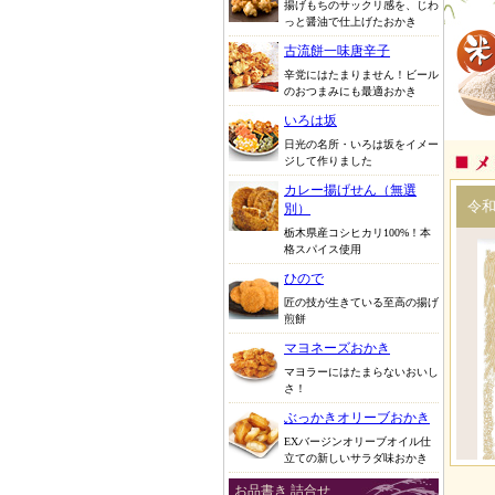
揚げもちのサックリ感を、じわ
っと醤油で仕上げたおかき
古流餅一味唐辛子
辛党にはたまりません！ビール
のおつまみにも最適おかき
いろは坂
日光の名所・いろは坂をイメー
ジして作りました
カレー揚げせん（無選
別）
栃木県産コシヒカリ100%！本
格スパイス使用
ひので
匠の技が生きている至高の揚げ
煎餅
マヨネーズおかき
マヨラーにはたまらないおいし
さ！
ぶっかきオリーブおかき
EXバージンオリーブオイル仕
立ての新しいサラダ味おかき
お品書き 詰合せ