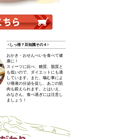
<しっ得？豆知識その４>
おかき・おせんべいを食べて健
康に！
スィーツに比べ、糖質、脂質と
も低いので、ダイエットにも適
しています。また、噛む事によ
り唾液の分泌を促し、あごの筋
肉も鍛えられます。とはいえ、
みなさん、食べ過ぎには注意し
ましょう！