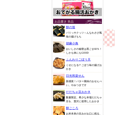
お品書き 単品
餅の笛
パリっサクっツ～んなわさび風
味の揚げもち
胡麻小角
おいしさの秘密は黒ごま60％！
しかも体にもGOOD
ふんわりごぼう天
くせになる!? ごぼう味の揚げお
かき
日光和楽せん
新感覚！バター風味のおせんべ
い。やみつきです
だだちゃ豆おかき
数量限定。希少な本場だだちゃ
豆を、贅沢に使用したおかき
餅ごころ
お米本来の甘みがお口に残る、