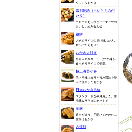
ソフトなおかき
雷都物語（らいとものが
たり）
コロコロあられとピーナッツの
おいしい組み合わせ
鏡餅
大きめサイズの揚げ餅おかき。
食べごたえあり！
おかき大好き
当店人気ＮＯ．1。七つの味が
食べきりサイズで登場。
極上海苔小巻
国内産極上海苔と旨み醤油を贅
沢に使用したおかき
日光おかき男体
スタンダードな半月おかき。醤
油味＆サラダのセットで
華厳
旨さが違う！手間ひまかけた二
度揚げおかき
古流餅