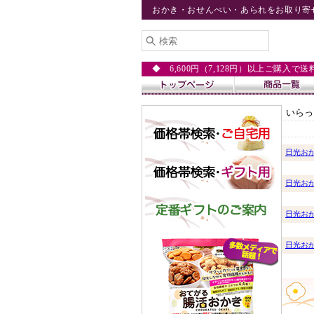
おかき・おせんべい・あられをお取り寄
◆ 6,600円（7,128円）以上ご購入で
いらっ
日光お
日光お
日光お
日光お