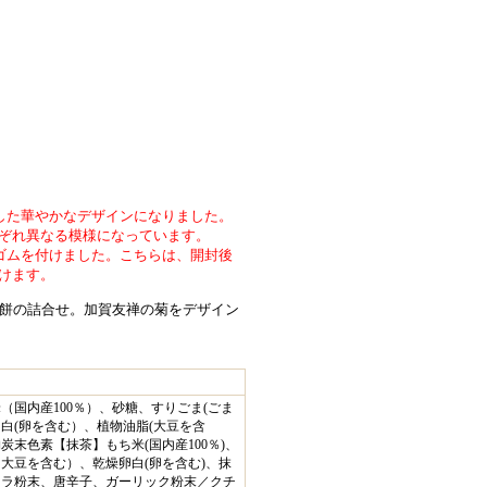
した華やかなデザインになりました。
ぞれ異なる模様になっています。
ゴムを付けました。こちらは、開封後
けます。
煎餅の詰合せ。加賀友禅の菊をデザイン
（国内産100％）、砂糖、すりごま(ごま
白(卵を含む）、植物油脂(大豆を含
炭末色素【抹茶】もち米(国内産100％)、
大豆を含む）、乾燥卵白(卵を含む)、抹
レラ粉末、唐辛子、ガーリック粉末／クチ