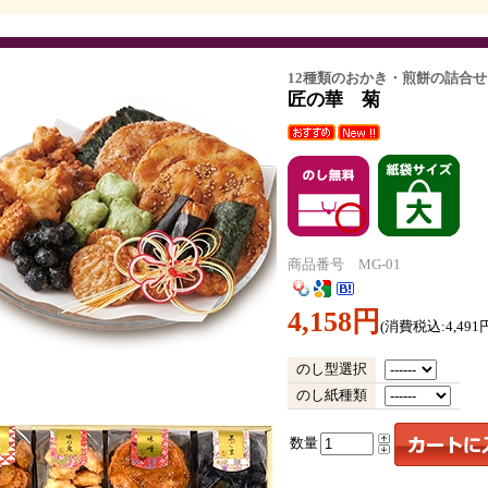
12種類のおかき・煎餅の詰合せ
匠の華 菊
商品番号 MG-01
4,158円
(消費税込:4,491
のし型選択
のし紙種類
数量