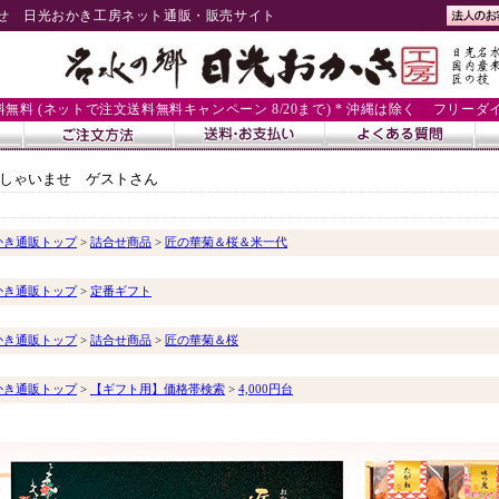
せ 日光おかき工房ネット通販・販売サイト
送料無料 (ネットで注文送料無料キャンペーン 8/20まで) * 沖縄は除く
フリーダイヤル
しゃいませ ゲストさん
かき通販トップ
>
詰合せ商品
>
匠の華菊＆桜＆米一代
かき通販トップ
>
定番ギフト
かき通販トップ
>
詰合せ商品
>
匠の華菊＆桜
かき通販トップ
>
【ギフト用】価格帯検索
>
4,000円台