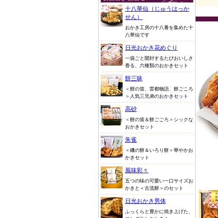
十八華仙（じゅうはっか
せん）
おかき工房の十八番を集めた十
八華仙です
日光おかき花めぐり
一袋ごと開封するたびおいしさ
香る、六種類のおかきセット
餅三昧
＜餅の笛、雷都物語、餅ごころ
＞人気三兄弟のおかきセット
高砂
＜餅の笛＆餅ごごろ＞シックな
おかきセット
朱雀
＜磯の餅＆いろり餅＞華やかお
かきセット
風味彩々
五つの味の可愛い一口サイズお
かきと＜古流餅＞のセット
日光おかき男体
ふっくらと豊かに焼き上げた、