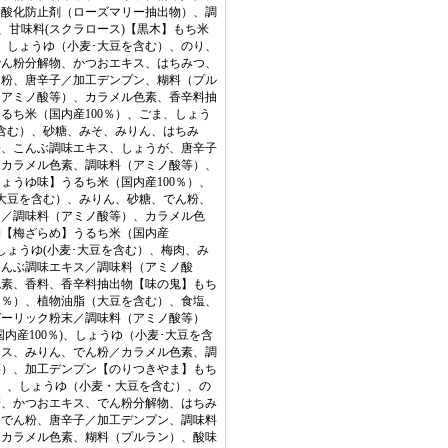
、酸化防止剤（ローズマリー抽出物）、調
)、甘味料(スクラロース)【黒木】もち米
）、しょうゆ（小麦･大豆を含む）、のり、
でん粉分解物、かつおエキス、はちみつ、
ん粉、唐辛子／加工デンプン、糊料（プル
（アミノ酸等）、カラメル色素、香辛料抽
るち米（国内産100％）、ごま、しょう
含む）、砂糖、みそ、みりん、はちみ
粉、こんぶ調味エキス、しょうが、唐辛子
、カラメル色素、調味料（アミノ酸等）、
ょうゆ味】うるち米（国内産100％）、
大豆を含む）、みりん、砂糖、でん粉、
ス／調味料（アミノ酸等）、カラメル色
物【梅ざらめ】うるち米（国内産
、しょうゆ(小麦･大豆を含む）、梅肉、み
こんぶ調味エキス／調味料（アミノ酸
色素、香料、香辛料抽出物【味の鬼】もち
０％）、植物油脂（大豆を含む）、食塩、
ガーリック粉末／調味料（アミノ酸等）
国内産100％)、しょうゆ（小麦･大豆を含
キス、みりん、でん粉／カラメル色素、調
等）、加工デンプン【のりつきやま】もち
％）、しょうゆ（小麦・大豆を含む）、の
糖、かつおエキス、でん粉分解物、はちみ
、でん粉、唐辛子／加工デンプン、調味料
、カラメル色素、糊料（プルラン）、酸味