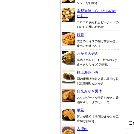
ソフトなおかき
雷都物語（らいとものが
たり）
コロコロあられとピーナッツの
おいしい組み合わせ
鏡餅
大きめサイズの揚げ餅おかき。
食べごたえあり！
おかき大好き
当店人気ＮＯ．1。七つの味が
食べきりサイズで登場。
極上海苔小巻
国内産極上海苔と旨み醤油を贅
沢に使用したおかき
日光おかき男体
スタンダードな半月おかき。醤
油味＆サラダのセットで
華厳
旨さが違う！手間ひまかけた二
度揚げおかき
こ
古流餅