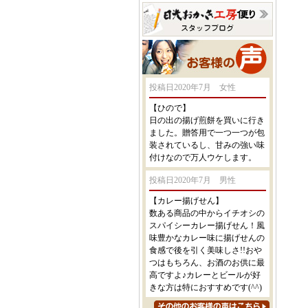
投稿日2020年7月 女性
【ひので】
日の出の揚げ煎餅を買いに行き
ました。贈答用で一つ一つが包
装されているし、甘みの強い味
付けなので万人ウケします。
投稿日2020年7月 男性
【カレー揚げせん】
数ある商品の中からイチオシの
スパイシーカレー揚げせん！風
味豊かなカレー味に揚げせんの
食感で後を引く美味しさ!!おや
つはもちろん、お酒のお供に最
高ですよ♪カレーとビールが好
きな方は特におすすめです(^^)