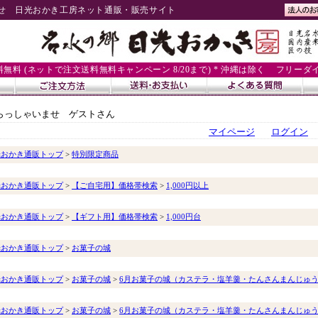
せ 日光おかき工房ネット通販・販売サイト
送料無料 (ネットで注文送料無料キャンペーン 8/20まで) * 沖縄は除く
フリーダイヤル
らっしゃいませ ゲストさん
マイページ
ログイン
光おかき通販トップ
>
特別限定商品
光おかき通販トップ
>
【ご自宅用】価格帯検索
>
1,000円以上
光おかき通販トップ
>
【ギフト用】価格帯検索
>
1,000円台
光おかき通販トップ
>
お菓子の城
光おかき通販トップ
>
お菓子の城
>
6月お菓子の城（カステラ・塩羊羹・たんさんまんじゅ
光おかき通販トップ
>
お菓子の城
>
6月お菓子の城（カステラ・塩羊羹・たんさんまんじゅ