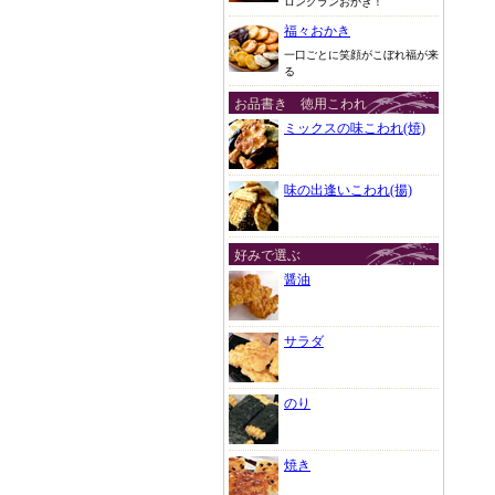
ロングランおかき！
福々おかき
一口ごとに笑顔がこぼれ福が来
る
お品書き 徳用こわれ
ミックスの味こわれ(焼)
味の出逢いこわれ(揚)
好みで選ぶ
醤油
サラダ
のり
焼き