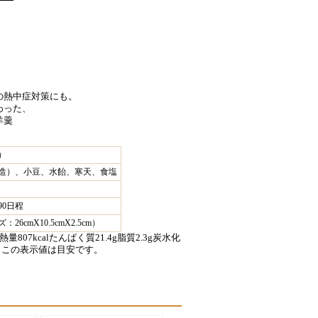
の熱中症対策にも。
わった、
羊羹
）
造）、小豆、水飴、寒天、食塩
90日程
6cmX10.5cmX2.5cm）
07kcalたんぱく質21.4g脂質2.3g炭水化
8ｇ この表示値は目安です。