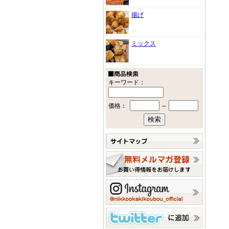
揚げ
ミックス
キーワード：
価格：
～