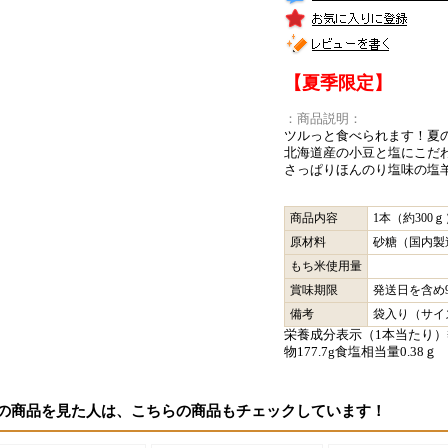
【夏季限定】
：商品説明：
ツルっと食べられます！夏
北海道産の小豆と塩にこだ
さっぱりほんのり塩味の塩
商品内容
1本（約300ｇ
原材料
砂糖（国内製
もち米使用量
賞味期限
発送日を含め
備考
袋入り（サイズ：2
栄養成分表示（1本当たり）熱量8
物177.7g食塩相当量0.3
の商品を見た人は、こちらの商品もチェックしています！