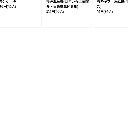
モンケーキ
桜色風呂敷(日光いろは菓瑠
有料ギフト用紙袋(
800円
(税込)
多・日光味風鈴専用)
ズ)
330円
(税込)
55円
(税込)