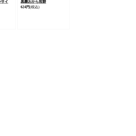
小サイ
黒糖おから煎餅
624円
(税込)