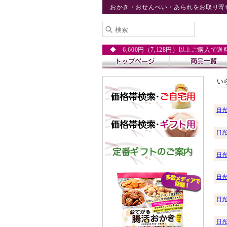
おかき・おせんべい・あられをお取り寄
◆ 6,600円（7,128円）以上ご購入で
い
日
日
日
日
日
日