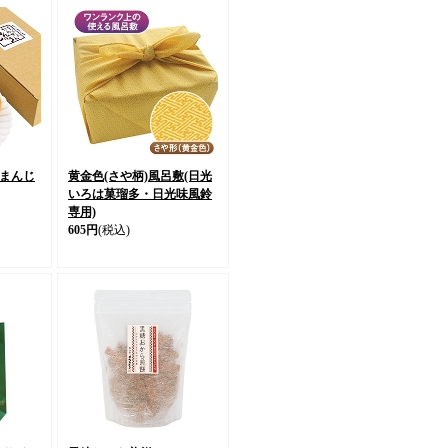
まんじ
黄金色(さや柄)風呂敷(日光
いろは菓瑠多・日光味風鈴
専用)
605円
(税込)