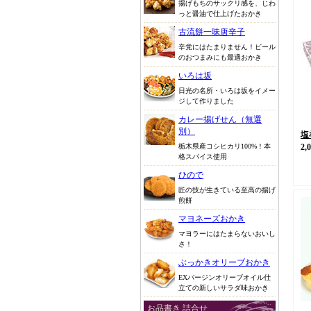
揚げもちのサックリ感を、じわ
っと醤油で仕上げたおかき
古流餅一味唐辛子
辛党にはたまりません！ビール
のおつまみにも最適おかき
いろは坂
日光の名所・いろは坂をイメー
ジして作りました
カレー揚げせん（無選
別）
塩
栃木県産コシヒカリ100%！本
2,
格スパイス使用
ひので
匠の技が生きている至高の揚げ
煎餅
マヨネーズおかき
マヨラーにはたまらないおいし
さ！
ぶっかきオリーブおかき
EXバージンオリーブオイル仕
立ての新しいサラダ味おかき
お品書き 詰合せ