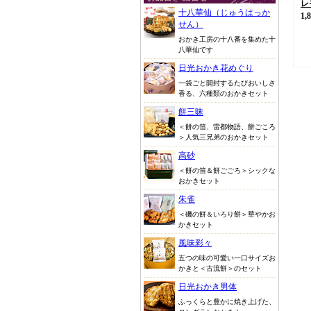
レ
十八華仙（じゅうはっか
1,
せん）
おかき工房の十八番を集めた十
八華仙です
日光おかき花めぐり
一袋ごと開封するたびおいしさ
香る、六種類のおかきセット
餅三昧
＜餅の笛、雷都物語、餅ごころ
＞人気三兄弟のおかきセット
高砂
＜餅の笛＆餅ごごろ＞シックな
おかきセット
朱雀
＜磯の餅＆いろり餅＞華やかお
かきセット
風味彩々
五つの味の可愛い一口サイズお
かきと＜古流餅＞のセット
日光おかき男体
ふっくらと豊かに焼き上げた、