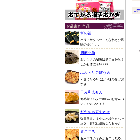
日
お品書き 単品
餅の笛
パリっサクっツ～んなわさび風
味の揚げもち
胡麻小角
おいしさの秘密は黒ごま60％！
しかも体にもGOOD
ふんわりごぼう天
くせになる!? ごぼう味の揚げお
かき
日光和楽せん
新感覚！バター風味のおせんべ
い。やみつきです
だだちゃ豆おかき
数量限定。希少な本場だだちゃ
豆を、贅沢に使用したおかき
餅ごころ
お米本来の甘みがお口に残る、