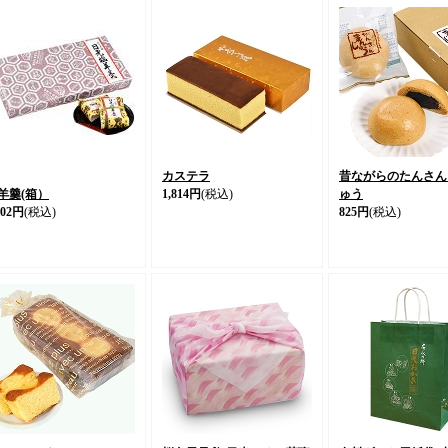
カステラ
昔ながらのたんさん
羊羹(箱）
1,814円
(税込)
ゅう
002円
(税込)
825円
(税込)