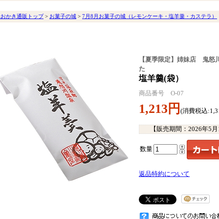
光おかき通販トップ
>
お菓子の城
>
7月8月お菓子の城（レモンケーキ・塩羊羹・カステラ）
【夏季限定】姉妹店 鬼怒
た
塩羊羹(袋）
商品番号 O-07
1,213円
(消費税込:1,3
【販売期間：
2026年5
数量
返品特約について