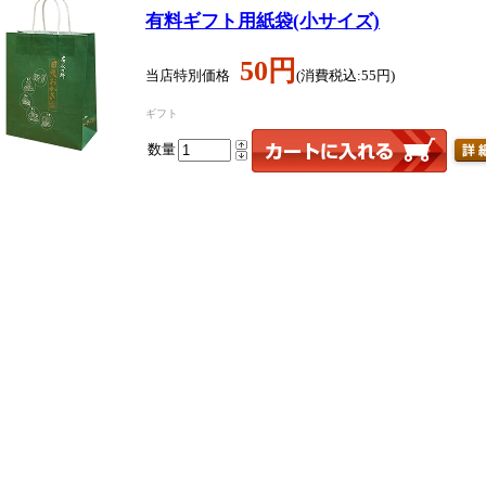
有料ギフト用紙袋(小サイズ)
50円
当店特別価格
(消費税込:55円)
ギフト
数量