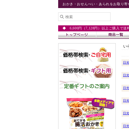
おかき・おせんべい・あられをお取り寄
◆ 6,600円（7,128円）以上ご購入で
い
日
日
日
日
日
日