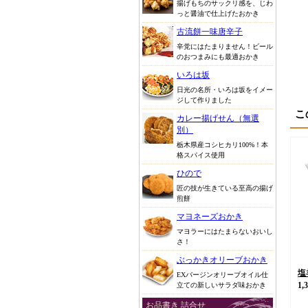
揚げもちのサックリ感を、じわ
っと醤油で仕上げたおかき
古流餅一味唐辛子
辛党にはたまりません！ビール
のおつまみにも最適おかき
いろは坂
日光の名所・いろは坂をイメー
ジして作りました
こ
カレー揚げせん（無選
別）
栃木県産コシヒカリ100%！本
格スパイス使用
ひので
匠の技が生きている至高の揚げ
煎餅
マヨネーズおかき
マヨラーにはたまらないおいし
さ！
ぶっかきオリーブおかき
塩
EXバージンオリーブオイル仕
1,
立ての新しいサラダ味おかき
お品書き 詰合せ