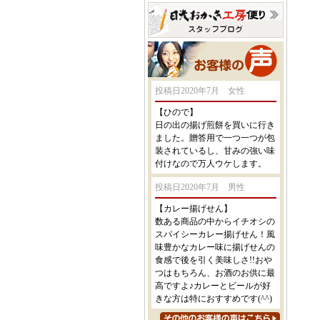
投稿日2020年7月 女性
【ひので】
日の出の揚げ煎餅を買いに行き
ました。贈答用で一つ一つが包
装されているし、甘みの強い味
付けなので万人ウケします。
投稿日2020年7月 男性
【カレー揚げせん】
数ある商品の中からイチオシの
スパイシーカレー揚げせん！風
味豊かなカレー味に揚げせんの
食感で後を引く美味しさ!!おや
つはもちろん、お酒のお供に最
高ですよ♪カレーとビールが好
きな方は特におすすめです(^^)