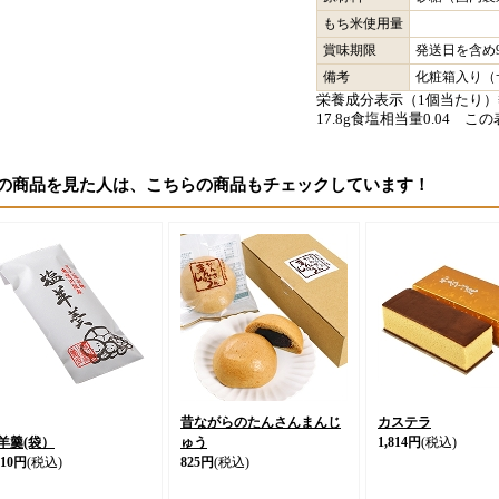
もち米使用量
賞味期限
発送日を含め
備考
化粧箱入り（サイ
栄養成分表示（1個当たり）熱量
17.8g食塩相当量0.04 
の商品を見た人は、こちらの商品もチェックしています！
昔ながらのたんさんまんじ
カステラ
羊羹(袋）
ゅう
1,814円
(税込)
310円
(税込)
825円
(税込)