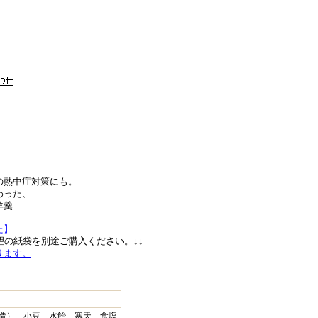
の熱中症対策にも。
わった、
羊羹
た】
望の紙袋を別途ご購入ください。↓↓
ります。
造）、小豆、水飴、寒天、食塩