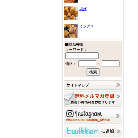
揚げ
ミックス
キーワード：
価格：
～