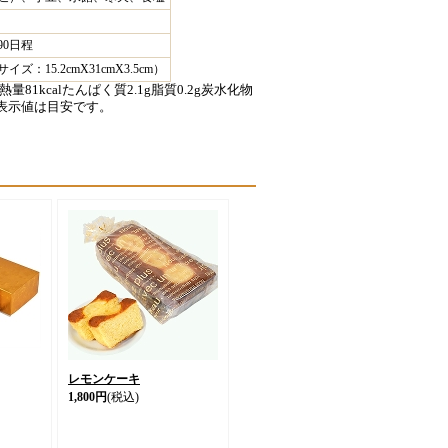
90日程
ズ：15.2cmX31cmX3.5cm）
81kcalたんぱく質2.1g脂質0.2g炭水化物
この表示値は目安です。
レモンケーキ
1,800円
(税込)