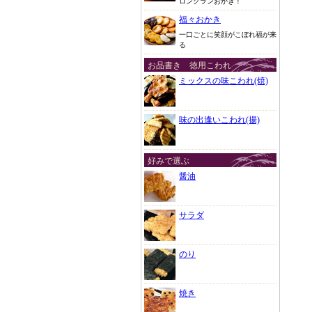
ロングランおかき！
福々おかき
一口ごとに笑顔がこぼれ福が来
る
お品書き 徳用こわれ
ミックスの味こわれ(焼)
味の出逢いこわれ(揚)
好みで選ぶ
醤油
サラダ
のり
焼き