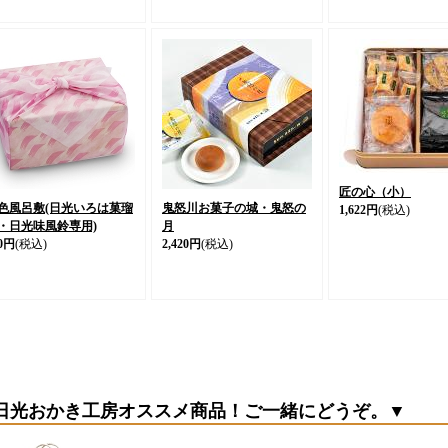
匠の心（小）
色風呂敷(日光いろは菓瑠
鬼怒川お菓子の城・鬼怒の
1,622円
(税込)
・日光味風鈴専用)
月
0円
(税込)
2,420円
(税込)
日光おかき工房オススメ商品！ご一緒にどうぞ。▼