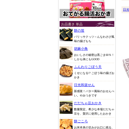
日
お品書き 単品
餅の笛
パリっサクっツ～んなわさび風
味の揚げもち
胡麻小角
おいしさの秘密は黒ごま60％！
しかも体にもGOOD
ふんわりごぼう天
くせになる!? ごぼう味の揚げお
かき
日光和楽せん
新感覚！バター風味のおせんべ
い。やみつきです
だだちゃ豆おかき
数量限定。希少な本場だだちゃ
豆を、贅沢に使用したおかき
餅ごころ
お米本来の甘みがお口に残る、