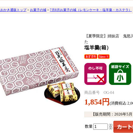
光おかき通販トップ
>
お菓子の城
>
7月8月お菓子の城（レモンケーキ・塩羊羹・カステラ）
【夏季限定】姉妹店 鬼怒
た
塩羊羹(箱）
商品番号 OG-04
1,854円
(消費税込:2,0
【販売期間：
2026年5
数量