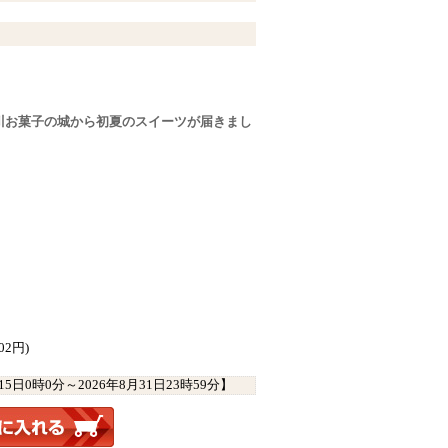
川お菓子の城から初夏のスイーツが届きまし
02円)
月15日0時0分
～
2026年8月31日23時59分
】