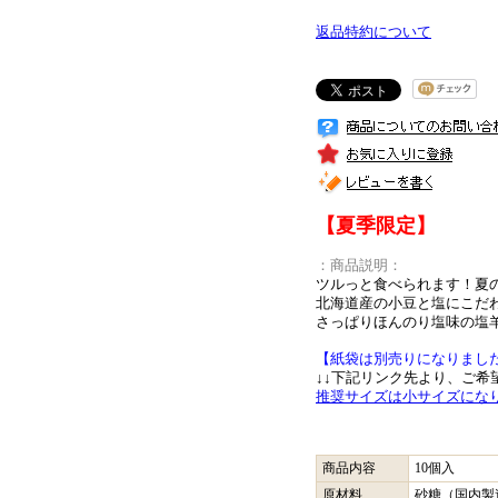
返品特約について
【夏季限定】
：商品説明：
ツルっと食べられます！夏
北海道産の小豆と塩にこだ
さっぱりほんのり塩味の塩
【紙袋は別売りになりまし
↓↓下記リンク先より、ご希
推奨サイズは小サイズにな
商品内容
10個入
原材料
砂糖（国内製