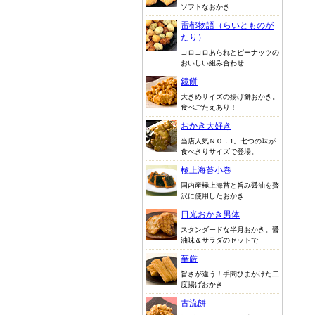
ソフトなおかき
雷都物語（らいとものが
たり）
コロコロあられとピーナッツの
おいしい組み合わせ
鏡餅
大きめサイズの揚げ餅おかき。
食べごたえあり！
おかき大好き
当店人気ＮＯ．1。七つの味が
食べきりサイズで登場。
極上海苔小巻
国内産極上海苔と旨み醤油を贅
沢に使用したおかき
日光おかき男体
スタンダードな半月おかき。醤
油味＆サラダのセットで
華厳
旨さが違う！手間ひまかけた二
度揚げおかき
古流餅