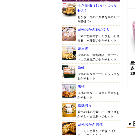
十八華仙（じゅうはっか
せん）
おかき工房の十八番を集めた十
八華仙です
日光おかき花めぐり
一袋ごと開封するたびおいしさ
香る、六種類のおかきセット
餅三昧
＜餅の笛、雷都物語、餅ごころ
＞人気三兄弟のおかきセット
桜
高砂
多
33
＜餅の笛＆餅ごごろ＞シックな
おかきセット
朱雀
＜磯の餅＆いろり餅＞華やかお
かきセット
風味彩々
五つの味の可愛い一口サイズお
かきと＜古流餅＞のセット
▼
日光おかき男体
ふっくらと豊かに焼き上げた、