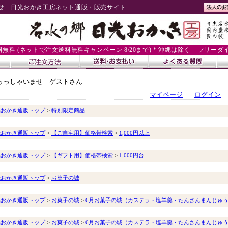
せ 日光おかき工房ネット通販・販売サイト
送料無料 (ネットで注文送料無料キャンペーン 8/20まで) * 沖縄は除く
フリーダイヤル
らっしゃいませ ゲストさん
マイページ
ログイン
光おかき通販トップ
>
特別限定商品
光おかき通販トップ
>
【ご自宅用】価格帯検索
>
1,000円以上
光おかき通販トップ
>
【ギフト用】価格帯検索
>
1,000円台
光おかき通販トップ
>
お菓子の城
光おかき通販トップ
>
お菓子の城
>
6月お菓子の城（カステラ・塩羊羹・たんさんまんじゅ
光おかき通販トップ
>
お菓子の城
>
6月お菓子の城（カステラ・塩羊羹・たんさんまんじゅ