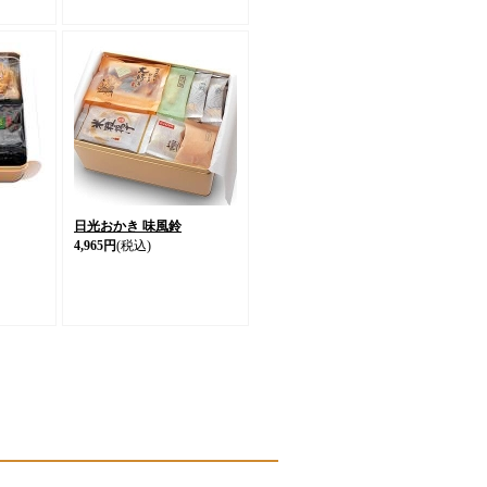
日光おかき 味風鈴
4,965円
(税込)