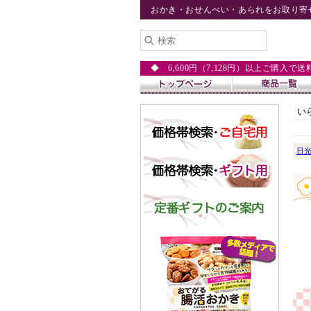
おかき・おせんべい・あられをお取り寄
◆ 6,600円（7,128円）以上ご購入で
い
日