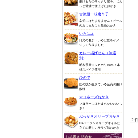
揚げもちのサックリ感を、じわ
っと醤油で仕上げたおかき
古流餅一味唐辛子
辛党にはたまりません！ビール
のおつまみにも最適おかき
いろは坂
日光の名所・いろは坂をイメー
ジして作りました
カレー揚げせん（無選
別）
栃木県産コシヒカリ100%！本
格スパイス使用
ひので
匠の技が生きている至高の揚げ
煎餅
マヨネーズおかき
マヨラーにはたまらないおいし
さ！
ぶっかきオリーブおかき
2 
EXバージンオリーブオイル仕
立ての新しいサラダ味おかき
お品書き 詰合せ