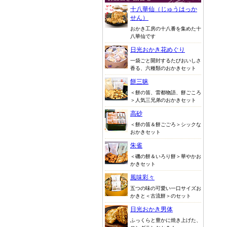
十八華仙（じゅうはっか
せん）
おかき工房の十八番を集めた十
八華仙です
日光おかき花めぐり
一袋ごと開封するたびおいしさ
香る、六種類のおかきセット
餅三昧
＜餅の笛、雷都物語、餅ごころ
＞人気三兄弟のおかきセット
高砂
＜餅の笛＆餅ごごろ＞シックな
おかきセット
朱雀
＜磯の餅＆いろり餅＞華やかお
かきセット
風味彩々
五つの味の可愛い一口サイズお
かきと＜古流餅＞のセット
日光おかき男体
ふっくらと豊かに焼き上げた、