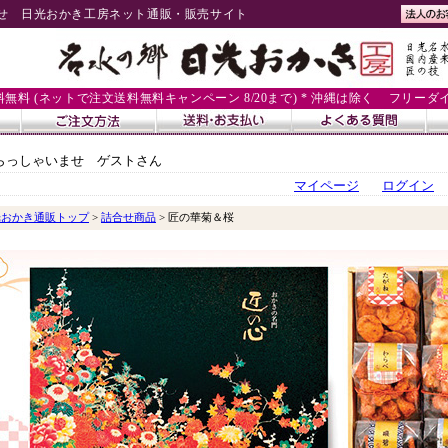
せ 日光おかき工房ネット通販・販売サイト
送料無料 (ネットで注文送料無料キャンペーン 8/20まで) * 沖縄は除く
フリーダイヤル
らっしゃいませ ゲストさん
マイページ
ログイン
光おかき通販トップ
>
詰合せ商品
> 匠の華菊＆桜