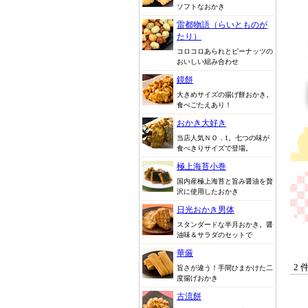
ソフトなおかき
雷都物語（らいとものが
たり）
コロコロあられとピーナッツの
おいしい組み合わせ
鏡餅
大きめサイズの揚げ餅おかき。
食べごたえあり！
おかき大好き
当店人気ＮＯ．1。七つの味が
食べきりサイズで登場。
極上海苔小巻
国内産極上海苔と旨み醤油を贅
沢に使用したおかき
日光おかき男体
スタンダードな半月おかき。醤
油味＆サラダのセットで
華厳
2 
旨さが違う！手間ひまかけた二
度揚げおかき
古流餅