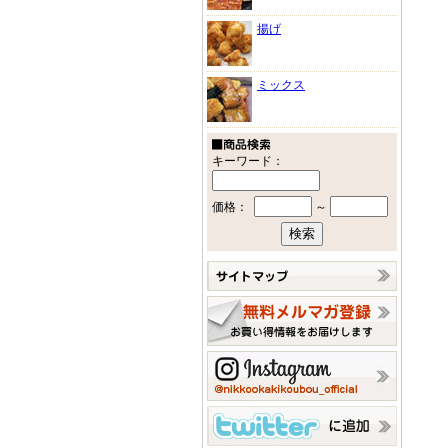
揚げ
ミックス
キーワード：
価格：
～