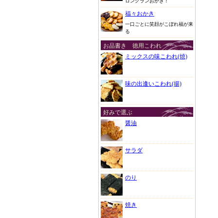
ロングランおかき！
福々おかき
一口ごとに笑顔がこぼれ福が来
る
お品書き 徳用こわれ
ミックスの味こわれ(焼)
味の出逢いこわれ(揚)
好みで選ぶ
醤油
サラダ
のり
焼き