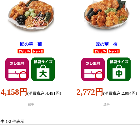
匠の華 菊
匠の華 桜
4,158円
2,772円
(消費税込:4,491円)
(消費税込:2,994円)
慶事
慶事
件中 1-2 件表示