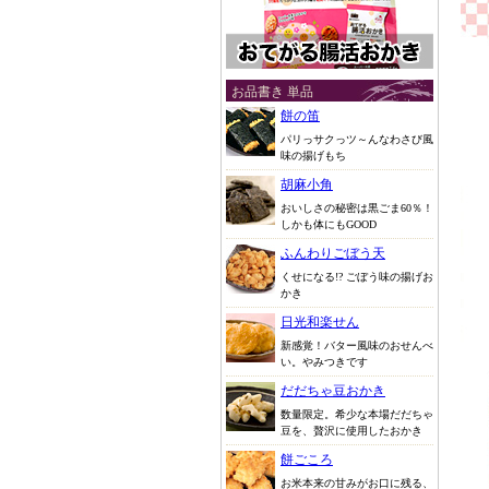
お品書き 単品
餅の笛
パリっサクっツ～んなわさび風
味の揚げもち
胡麻小角
おいしさの秘密は黒ごま60％！
しかも体にもGOOD
ふんわりごぼう天
くせになる!? ごぼう味の揚げお
かき
日光和楽せん
新感覚！バター風味のおせんべ
い。やみつきです
だだちゃ豆おかき
数量限定。希少な本場だだちゃ
豆を、贅沢に使用したおかき
餅ごころ
お米本来の甘みがお口に残る、