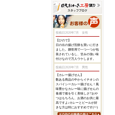
投稿日2020年7月 女性
【ひので】
日の出の揚げ煎餅を買いに行き
ました。贈答用で一つ一つが包
装されているし、甘みの強い味
付けなので万人ウケします。
投稿日2020年7月 男性
【カレー揚げせん】
数ある商品の中からイチオシの
スパイシーカレー揚げせん！風
味豊かなカレー味に揚げせんの
食感で後を引く美味しさ!!おや
つはもちろん、お酒のお供に最
高ですよ♪カレーとビールが好
きな方は特におすすめです(^^)