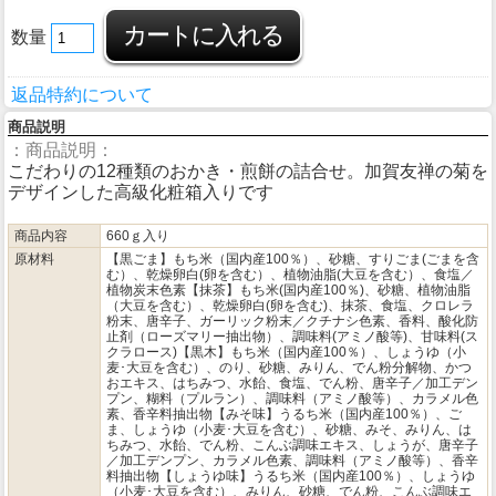
数量
返品特約について
商品説明
：商品説明：
こだわりの12種類のおかき・煎餅の詰合せ。加賀友禅の菊を
デザインした高級化粧箱入りです
商品内容
660ｇ入り
原材料
【黒ごま】もち米（国内産100％）、砂糖、すりごま(ごまを含
む）、乾燥卵白(卵を含む）、植物油脂(大豆を含む）、食塩／
植物炭末色素【抹茶】もち米(国内産100％)、砂糖、植物油脂
（大豆を含む）、乾燥卵白(卵を含む)、抹茶、食塩、クロレラ
粉末、唐辛子、ガーリック粉末／クチナシ色素、香料、酸化防
止剤（ローズマリー抽出物）、調味料(アミノ酸等)、甘味料(ス
クラロース)【黒木】もち米（国内産100％）、しょうゆ（小
麦･大豆を含む）、のり、砂糖、みりん、でん粉分解物、かつ
おエキス、はちみつ、水飴、食塩、でん粉、唐辛子／加工デン
プン、糊料（プルラン）、調味料（アミノ酸等）、カラメル色
素、香辛料抽出物【みそ味】うるち米（国内産100％）、ご
ま、しょうゆ（小麦･大豆を含む）、砂糖、みそ、みりん、は
ちみつ、水飴、でん粉、こんぶ調味エキス、しょうが、唐辛子
／加工デンプン、カラメル色素、調味料（アミノ酸等）、香辛
料抽出物【しょうゆ味】うるち米（国内産100％）、しょうゆ
（小麦･大豆を含む）、みりん、砂糖、でん粉、こんぶ調味エ