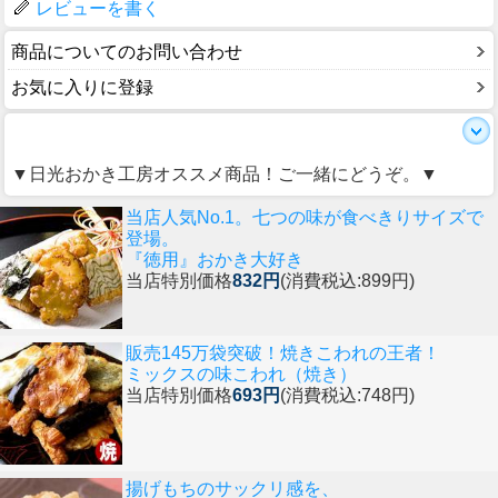
レビューを書く
商品についてのお問い合わせ
お気に入りに登録
▼日光おかき工房オススメ商品！ご一緒にどうぞ。▼
当店人気No.1。七つの味が食べきりサイズで
登場。
『徳用』おかき大好き
当店特別価格
832円
(消費税込:899円)
販売145万袋突破！焼きこわれの王者！
ミックスの味こわれ（焼き）
当店特別価格
693円
(消費税込:748円)
揚げもちのサックリ感を、