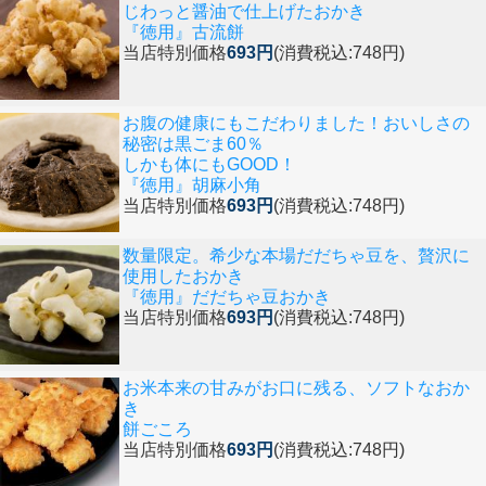
じわっと醤油で仕上げたおかき
『徳用』古流餅
当店特別価格
693円
(消費税込:748円)
お腹の健康にもこだわりました！おいしさの
秘密は黒ごま60％
しかも体にもGOOD！
『徳用』胡麻小角
当店特別価格
693円
(消費税込:748円)
数量限定。希少な本場だだちゃ豆を、贅沢に
使用したおかき
『徳用』だだちゃ豆おかき
当店特別価格
693円
(消費税込:748円)
お米本来の甘みがお口に残る、ソフトなおか
き
餅ごころ
当店特別価格
693円
(消費税込:748円)