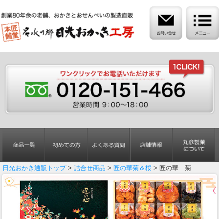
日光おかき通販トップ
>
詰合せ商品
>
匠の華菊＆桜
> 匠の華 菊