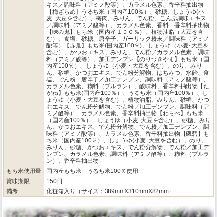
キス／調味料（アミノ酸等）、カラメル色素、香辛料抽出物
【梅ざらめ】うるち米（国内産100％）、砂糖、しょうゆ(小
麦･大豆を含む）、梅肉、みりん、でん粉、こんぶ調味エキス
／調味料（アミノ酸等）、カラメル色素、香料、香辛料抽出物
【味の鬼】もち米（国内産１００％）、植物油脂（大豆を含
む）、食塩、砂糖、唐辛子、ガーリック粉末／調味料（アミノ
酸等）【赤鬼】もち米(国内産100％)、しょうゆ（小麦･大豆を
含む）、かつおエキス、みりん、でん粉／カラメル色素、調味
料（アミノ酸等）、加工デンプン【のりつきやま】もち米（国
内産100％）、しょうゆ（小麦・大豆を含む）、のり、みり
ん、砂糖、かつおエキス、でん粉分解物、はちみつ、水飴、食
塩、でん粉、唐辛子／加工デンプン、調味料（アミノ酸等）、
カラメル色素、糊料（プルラン）、酸味料、香辛料抽出物【た
がね】もち米(国内産100％）、うるち米（国内産100％）、し
ょうゆ（小麦・大豆を含む）、植物油脂、みりん、砂糖、かつ
おエキス、でん粉分解物、でん粉／加工デンプン、調味料（ア
ミノ酸等）、カラメル色素、香辛料抽出物【わらべ】もち米
（国内産100％）、しょうゆ（小麦･大豆を含む）、砂糖、みり
ん、かつおエキス、でん粉分解物、でん粉／加工デンプン、調
味料（アミノ酸等）、カラメル色素、香辛料抽出物【磯碧】も
ち米（国内産100％）、しょうゆ(小麦･大豆を含む）、のり、
みりん、砂糖、かつおエキス、でん粉分解物、でん粉／加工デ
ンプン、カラメル色素、調味料（アミノ酸等）、糊料（プルラ
ン）、香辛料抽出物
もち米使用量
国内産もち米・うるち米100％使用
賞味期限
150日
備考
化粧箱入り（サイズ：389mmX310mmX82mm）