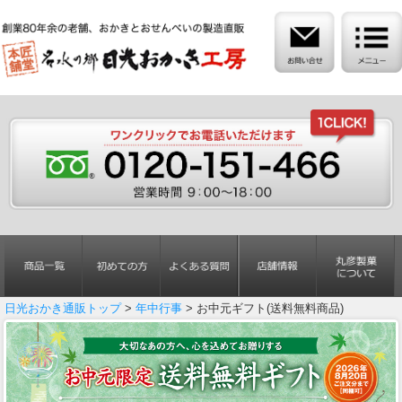
日光おかき通販トップ
>
年中行事
> お中元ギフト(送料無料商品)