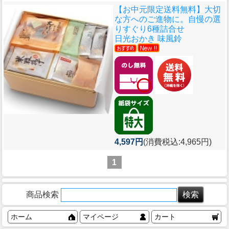
【お中元限定送料無料】大切
な方へのご進物に。自慢の選
りすぐり6種詰合せ
日光おかき 味風鈴
4,597円
(消費税込:4,965円)
1
商品検索
ホーム
マイページ
カート