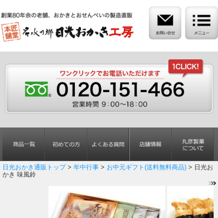
日光おかき通販トップ
>
年中行事
>
お中元ギフト(送料無料商品)
> 日光お
かき 味風鈴