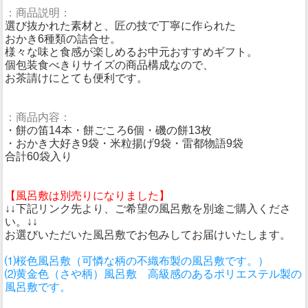
：商品説明：
選び抜かれた素材と、匠の技で丁寧に作られた
おかき6種類の詰合せ。
様々な味と食感が楽しめるお中元おすすめギフト。
個包装食べきりサイズの商品構成なので、
お茶請けにとても便利です。
：商品内容：
・餅の笛14本・餅ごころ6個・磯の餅13枚
・おかき大好き9袋・米粒揚げ9袋・雷都物語9袋
合計60袋入り
【風呂敷は別売りになりました】
↓↓下記リンク先より、ご希望の風呂敷を別途ご購入くださ
い。↓↓
お選びいただいた風呂敷でお包みしてお届けいたします。
⑴桜色風呂敷（可憐な柄の不織布製の風呂敷です。）
⑵黄金色（さや柄）風呂敷 高級感のあるポリエステル製の
風呂敷です。