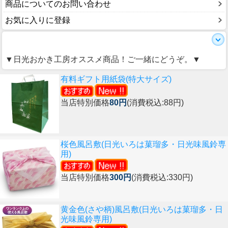
商品についてのお問い合わせ
お気に入りに登録
▼日光おかき工房オススメ商品！ご一緒にどうぞ。▼
有料ギフト用紙袋(特大サイズ)
当店特別価格
80円
(消費税込:88円)
桜色風呂敷(日光いろは菓瑠多・日光味風鈴専
用)
当店特別価格
300円
(消費税込:330円)
黄金色(さや柄)風呂敷(日光いろは菓瑠多・日
光味風鈴専用)