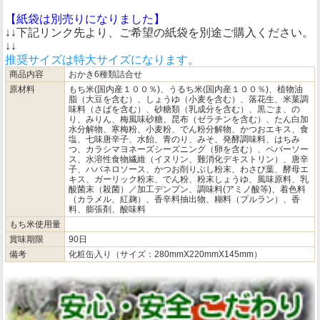
【紙袋は別売りになりました】
↓↓下記リンク先より、ご希望の紙袋を別途ご購入ください。
↓↓
推奨サイズは特大サイズになります。
商品内容
おかき6種類詰合せ
原材料
もち米(国内産１００％)、うるち米(国内産１００％)、植物油
脂（大豆を含む）、しょうゆ（小麦を含む）、落花生、米菓調
味料（さばを含む）、砂糖類（乳成分を含む）、黒ごま、の
り、みりん、梅風味砂糖、昆布（ゼラチンを含む）、たん白加
水分解物、寒梅粉、小麦粉、でん粉分解物、かつおエキス、食
塩、七味唐辛子、水飴、青のり、みそ、発酵調味料、はちみ
つ、カラシマヨネーズシーズニング（卵を含む）、ペパーソー
ス、水溶性食物繊維（イヌリン、難消化デキストリン）、唐辛
子、ハバネロソース、かつお削りぶし粉末、わさび葉、酵母エ
キス、ガーリック粉末、でん粉、粉末しょうゆ、風味原料、乳
酸菌末（殺菌）／加工デンプン、調味料(アミノ酸等)、着色料
（カラメル、紅麹）、香辛料抽出物、糊料（プルラン）、香
料、膨張剤、酸味料
もち米使用量
賞味期限
90日
備考
化粧缶入り（サイズ：280mmX220mmX145mm）