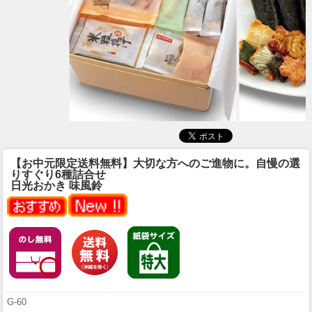
【お中元限定送料無料】大切な方へのご進物に。自慢の選
りすぐり6種詰合せ
日光おかき 味風鈴
G-60