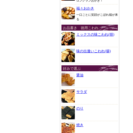
ロングランおかき！
福々おかき
一口ごとに笑顔がこぼれ福が来
る
お品書き 徳用こわれ
ミックスの味こわれ(焼)
味の出逢いこわれ(揚)
好みで選ぶ
醤油
サラダ
のり
焼き