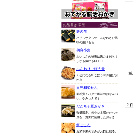
お品書き 単品
餅の笛
パリっサクっツ～んなわさび風
味の揚げもち
胡麻小角
おいしさの秘密は黒ごま60％！
しかも体にもGOOD
ふんわりごぼう天
当
くせになる!? ごぼう味の揚げお
かき
日光和楽せん
新感覚！バター風味のおせんべ
い。やみつきです
2 
だだちゃ豆おかき
数量限定。希少な本場だだちゃ
豆を、贅沢に使用したおかき
餅ごころ
お米本来の甘みがお口に残る、