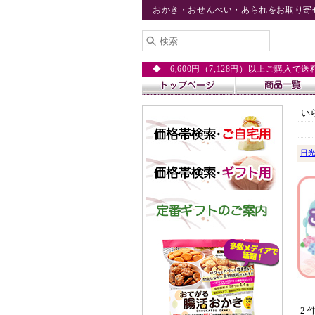
おかき・おせんべい・あられをお取り寄
◆ 6,600円（7,128円）以上ご購入で
い
日
2 