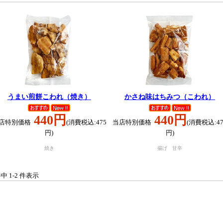
うまい煎餅こわれ（焼き）
かさね味はちみつ（こわれ）
440円
440円
店特別価格
(消費税込:475
当店特別価格
(消費税込:47
円)
円)
焼き
揚げ 甘辛
件中 1-2 件表示