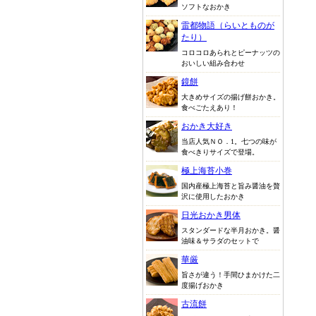
ソフトなおかき
雷都物語（らいとものが
たり）
コロコロあられとピーナッツの
おいしい組み合わせ
鏡餅
大きめサイズの揚げ餅おかき。
食べごたえあり！
おかき大好き
当店人気ＮＯ．1。七つの味が
食べきりサイズで登場。
極上海苔小巻
国内産極上海苔と旨み醤油を贅
沢に使用したおかき
日光おかき男体
スタンダードな半月おかき。醤
油味＆サラダのセットで
華厳
旨さが違う！手間ひまかけた二
度揚げおかき
古流餅