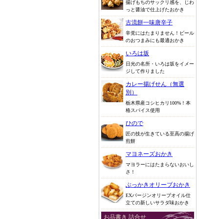
揚げもちのサックリ感を、じわ
っと醤油で仕上げたおかき
古流餅一味唐辛子
辛党にはたまりません！ビール
のおつまみにも最適おかき
いろは坂
日光の名所・いろは坂をイメー
ジして作りました
カレー揚げせん（無選
別）
栃木県産コシヒカリ100%！本
格スパイス使用
ひので
匠の技が生きている至高の揚げ
煎餅
マヨネーズおかき
マヨラーにはたまらないおいし
さ！
ぶっかきオリーブおかき
EXバージンオリーブオイル仕
立ての新しいサラダ味おかき
お品書き 詰合せ