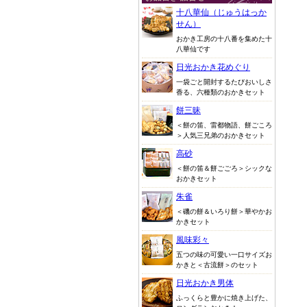
十八華仙（じゅうはっか
せん）
おかき工房の十八番を集めた十
八華仙です
日光おかき花めぐり
一袋ごと開封するたびおいしさ
香る、六種類のおかきセット
餅三昧
＜餅の笛、雷都物語、餅ごころ
＞人気三兄弟のおかきセット
高砂
＜餅の笛＆餅ごごろ＞シックな
おかきセット
朱雀
＜磯の餅＆いろり餅＞華やかお
かきセット
風味彩々
五つの味の可愛い一口サイズお
かきと＜古流餅＞のセット
日光おかき男体
ふっくらと豊かに焼き上げた、