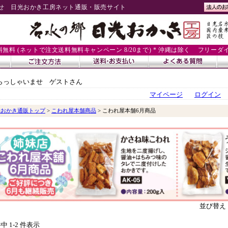
せ 日光おかき工房ネット通販・販売サイト
送料無料 (ネットで注文送料無料キャンペーン 8/20まで) * 沖縄は除く
フリーダイヤル
らっしゃいませ ゲストさん
マイページ
ログイン
光おかき通販トップ
>
こわれ屋本舗商品
> こわれ屋本舗6月商品
並び替え
件中 1-2 件表示