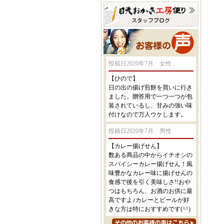
投稿日2020年7月 女性
【ひので】
日の出の揚げ煎餅を買いに行き
ました。贈答用で一つ一つが包
装されているし、甘みの強い味
付けなので万人ウケします。
投稿日2020年7月 男性
【カレー揚げせん】
数ある商品の中からイチオシの
スパイシーカレー揚げせん！風
味豊かなカレー味に揚げせんの
食感で後を引く美味しさ!!おや
つはもちろん、お酒のお供に最
高ですよ♪カレーとビールが好
きな方は特におすすめです(^^)