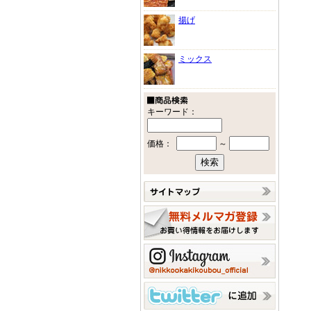
揚げ
ミックス
キーワード：
価格：
～