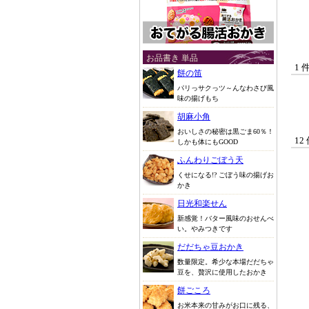
お品書き 単品
1 
餅の笛
パリっサクっツ～んなわさび風
味の揚げもち
胡麻小角
おいしさの秘密は黒ごま60％！
12
しかも体にもGOOD
ふんわりごぼう天
くせになる!? ごぼう味の揚げお
かき
日光和楽せん
新感覚！バター風味のおせんべ
い。やみつきです
だだちゃ豆おかき
数量限定。希少な本場だだちゃ
豆を、贅沢に使用したおかき
餅ごころ
お米本来の甘みがお口に残る、