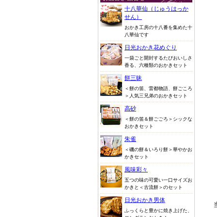
十八華仙（じゅうはっか
せん）
おかき工房の十八番を集めた十
八華仙です
日光おかき花めぐり
一袋ごと開封するたびおいしさ
香る、六種類のおかきセット
餅三昧
＜餅の笛、雷都物語、餅ごころ
＞人気三兄弟のおかきセット
高砂
＜餅の笛＆餅ごごろ＞シックな
おかきセット
朱雀
＜磯の餅＆いろり餅＞華やかお
かきセット
風味彩々
五つの味の可愛い一口サイズお
かきと＜古流餅＞のセット
日光おかき男体
ふっくらと豊かに焼き上げた、