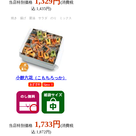
1,329円
当店特別価格
(消費税
込:1,435円)
焼き 揚げ 醤油 サラダ のり ミックス
小餅六花（こもちろっか）
1,733円
当店特別価格
(消費税
込:1,872円)