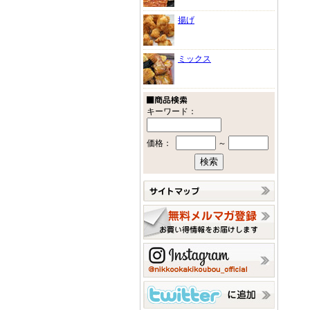
揚げ
ミックス
キーワード：
価格：
～