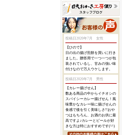
投稿日2020年7月 女性
【ひので】
日の出の揚げ煎餅を買いに行き
ました。贈答用で一つ一つが包
装されているし、甘みの強い味
付けなので万人ウケします。
投稿日2020年7月 男性
【カレー揚げせん】
数ある商品の中からイチオシの
スパイシーカレー揚げせん！風
味豊かなカレー味に揚げせんの
食感で後を引く美味しさ!!おや
つはもちろん、お酒のお供に最
高ですよ♪カレーとビールが好
きな方は特におすすめです(^^)