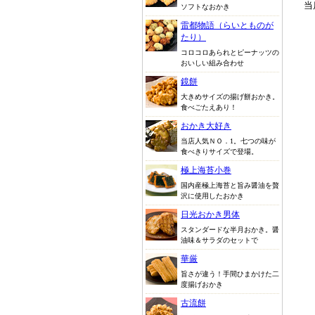
当
ソフトなおかき
雷都物語（らいとものが
たり）
コロコロあられとピーナッツの
おいしい組み合わせ
鏡餅
大きめサイズの揚げ餅おかき。
食べごたえあり！
おかき大好き
当店人気ＮＯ．1。七つの味が
食べきりサイズで登場。
極上海苔小巻
国内産極上海苔と旨み醤油を贅
沢に使用したおかき
日光おかき男体
スタンダードな半月おかき。醤
油味＆サラダのセットで
華厳
旨さが違う！手間ひまかけた二
度揚げおかき
古流餅