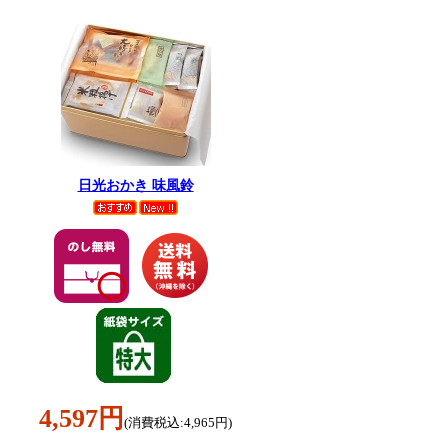
日光おかき 味風鈴
4,597円
(消費税込:4,965円)