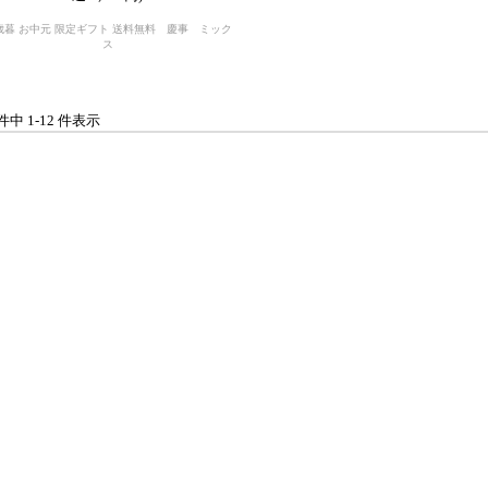
歳暮 お中元 限定ギフト 送料無料 慶事 ミック
ス
 件中 1-12 件表示