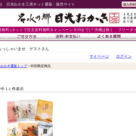
せ 日光おかき工房ネット通販・販売サイト
送料無料 (ネットで注文送料無料キャンペーン 8/20まで) * 沖縄は除く
フリーダイヤル
らっしゃいませ ゲストさん
マイページ
ログイン
光おかき通販トップ
> 特別限定商品
件中 1-1 件表示