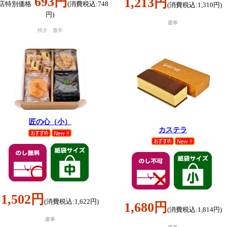
693円
1,213円
店特別価格
(消費税込:748
(消費税込:1,310円)
円)
慶事
焼き 激辛
匠の心（小）
カステラ
1,502円
(消費税込:1,622円)
1,680円
(消費税込:1,814円)
慶事