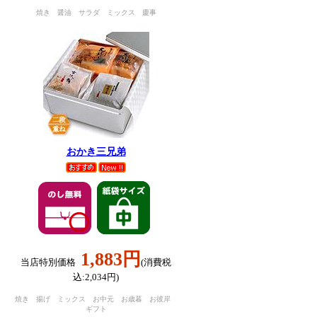
焼き 醤油 サラダ ミックス 慶事
おかき三兄弟
1,883円
当店特別価格
(消費税
込:2,034円)
焼き 揚げ ミックス お中元 お歳暮 お彼岸
ギフト