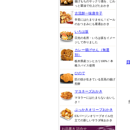
揚げもちのサックリ感を、じわ
っと醤油で仕上げたおかき
古流餅一味唐辛子
辛党にはたまりません！ビール
のおつまみにも最適おかき
いろは坂
日光の名所・いろは坂をイメー
ジして作りました
カレー揚げせん（無選
別）
栃木県産コシヒカリ100%！本
格スパイス使用
ひので
匠の技が生きている至高の揚げ
煎餅
マヨネーズおかき
マヨラーにはたまらないおいし
さ！
ぶっかきオリーブおかき
EXバージンオリーブオイル仕
立ての新しいサラダ味おかき
お品書き 詰合せ