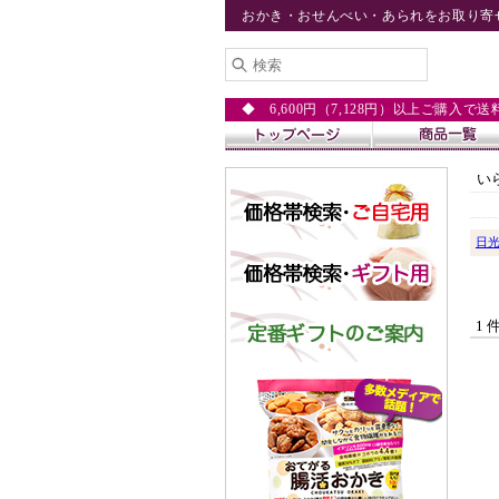
おかき・おせんべい・あられをお取り寄
◆ 6,600円（7,128円）以上ご購入で
い
日
1 