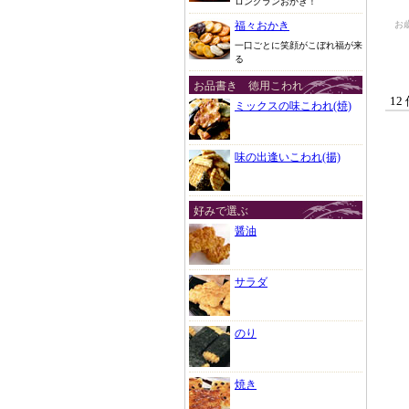
ロングランおかき！
お
福々おかき
一口ごとに笑顔がこぼれ福が来
る
お品書き 徳用こわれ
12
ミックスの味こわれ(焼)
味の出逢いこわれ(揚)
好みで選ぶ
醤油
サラダ
のり
焼き