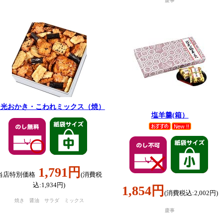
慶事
日光おかき・こわれミックス（焼）
塩羊羹(箱）
1,791円
当店特別価格
(消費税
込:1,934円)
1,854円
(消費税込:2,002円)
焼き 醤油 サラダ ミックス
慶事