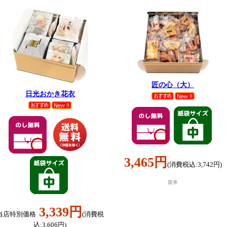
匠の心（大）
日光おかき花衣
3,465円
(消費税込:3,742円)
慶事
3,339円
当店特別価格
(消費税
込:3,606円)