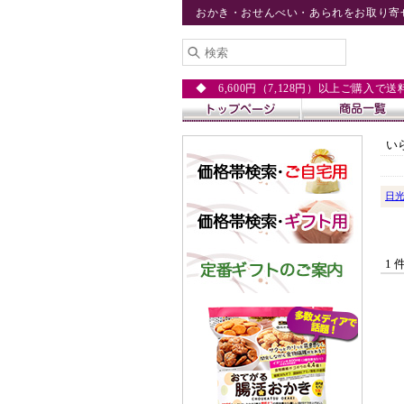
おかき・おせんべい・あられをお取り寄
◆ 6,600円（7,128円）以上ご購入で
い
日
1 