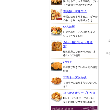
揚げもちのサックリ感を、じわ
っと醤油で仕上げたおかき
古流餅一味唐辛子
辛党にはたまりません！ビール
のおつまみにも最適おかき
いろは坂
日光の名所・いろは坂をイメー
ジして作りました
カレー揚げせん（無選
別）
栃木県産コシヒカリ100%！本
焼
格スパイス使用
ひので
匠の技が生きている至高の揚げ
煎餅
マヨネーズおかき
マヨラーにはたまらないおいし
さ！
ぶっかきオリーブおかき
EXバージンオリーブオイル仕
立ての新しいサラダ味おかき
お品書き 詰合せ