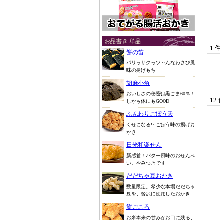
お品書き 単品
1 
餅の笛
パリっサクっツ～んなわさび風
味の揚げもち
胡麻小角
おいしさの秘密は黒ごま60％！
12
しかも体にもGOOD
ふんわりごぼう天
くせになる!? ごぼう味の揚げお
かき
日光和楽せん
新感覚！バター風味のおせんべ
い。やみつきです
だだちゃ豆おかき
数量限定。希少な本場だだちゃ
豆を、贅沢に使用したおかき
餅ごころ
お米本来の甘みがお口に残る、