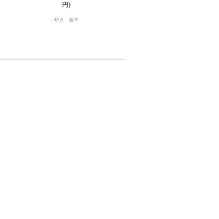
円)
焼き 激辛