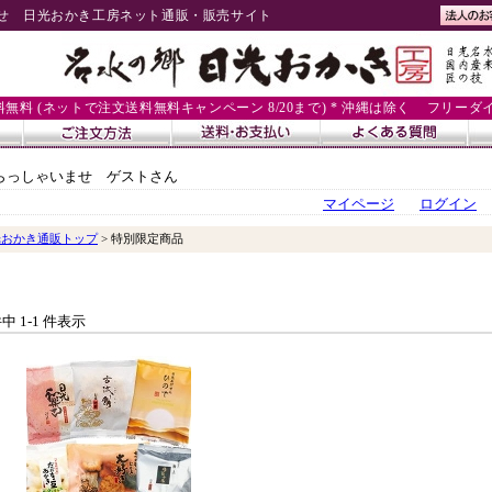
せ 日光おかき工房ネット通販・販売サイト
送料無料 (ネットで注文送料無料キャンペーン 8/20まで) * 沖縄は除く
フリーダイヤル
らっしゃいませ ゲストさん
マイページ
ログイン
光おかき通販トップ
> 特別限定商品
件中 1-1 件表示