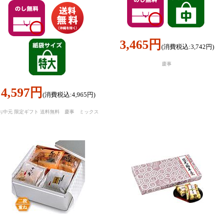
3,465円
(消費税込:3,742円)
慶事
4,597円
(消費税込:4,965円)
お中元 限定ギフト 送料無料 慶事 ミックス