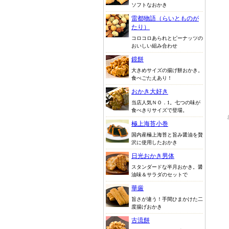
ソフトなおかき
雷都物語（らいとものが
たり）
コロコロあられとピーナッツの
おいしい組み合わせ
鏡餅
大きめサイズの揚げ餅おかき。
食べごたえあり！
おかき大好き
当店人気ＮＯ．1。七つの味が
食べきりサイズで登場。
極上海苔小巻
国内産極上海苔と旨み醤油を贅
沢に使用したおかき
日光おかき男体
スタンダードな半月おかき。醤
油味＆サラダのセットで
華厳
旨さが違う！手間ひまかけた二
度揚げおかき
古流餅