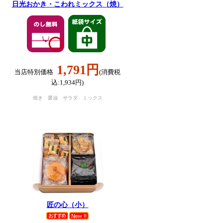
日光おかき・こわれミックス（焼）
1,791円
当店特別価格
(消費税
込:1,934円)
焼き 醤油 サラダ ミックス
匠の心（小）