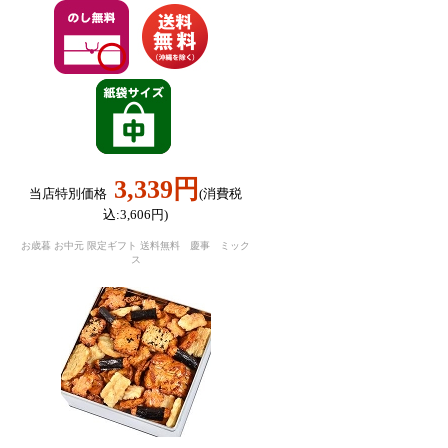
3,339円
当店特別価格
(消費税
込:3,606円)
お歳暮 お中元 限定ギフト 送料無料 慶事 ミック
ス