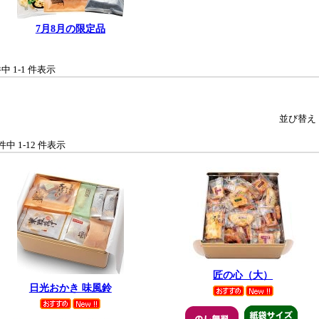
7月8月の限定品
件中 1-1 件表示
並び替え
 件中 1-12 件表示
匠の心（大）
日光おかき 味風鈴