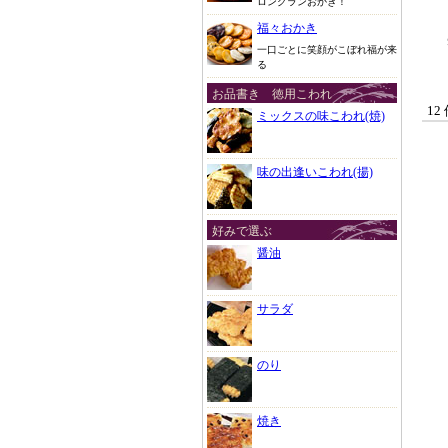
ロングランおかき！
福々おかき
一口ごとに笑顔がこぼれ福が来
る
お品書き 徳用こわれ
12
ミックスの味こわれ(焼)
味の出逢いこわれ(揚)
好みで選ぶ
醤油
サラダ
のり
焼き