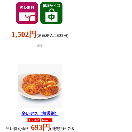
1,502円
(消費税込:1,622円)
慶事
辛いデス（無選別）
693円
当店特別価格
(消費税込:748