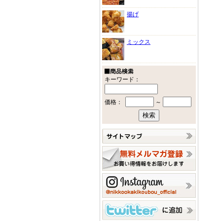
揚げ
ミックス
キーワード：
価格：
～