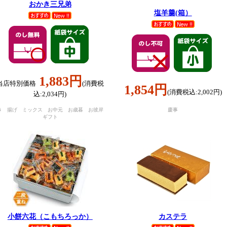
おかき三兄弟
塩羊羹(箱）
1,883円
当店特別価格
(消費税
1,854円
(消費税込:2,002円)
込:2,034円)
き 揚げ ミックス お中元 お歳暮 お彼岸
慶事
ギフト
小餅六花（こもちろっか）
カステラ