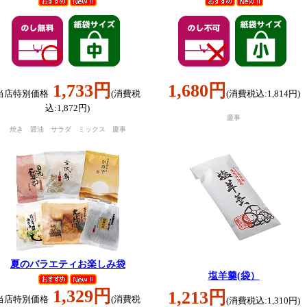
1,733円
1,680円
当店特別価格
(消費税
(消費税込:1,814円)
込:1,872円)
慶事
焼き 醤油 サラダ ミックス 慶事
夏のバラエティお楽しみ袋
塩羊羹(袋）
1,329円
1,213円
当店特別価格
(消費税
(消費税込:1,310円)