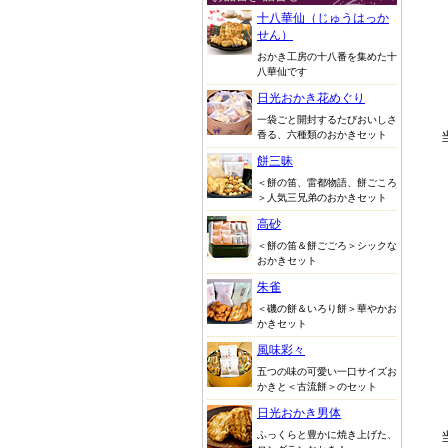
十八華仙（じゅうはっか
せん）
おかき工房の十八番を集めた十
八華仙です
日光おかき花めぐり
一袋ごと開封するたびおいしさ
香る、六種類のおかきセット
餅三昧
＜餅の笛、雷都物語、餅ごころ
＞人気三兄弟のおかきセット
高砂
＜餅の笛＆餅ごごろ＞シックな
おかきセット
朱雀
＜磯の餅＆いろり餅＞華やかお
かきセット
風味彩々
五つの味の可愛い一口サイズお
かきと＜古流餅＞のセット
日光おかき男体
ふっくらと豊かに焼き上げた、