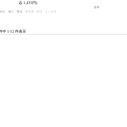
込:1,435円)
慶事
焼き 揚げ 醤油 サラダ のり ミックス
 件中 1-12 件表示