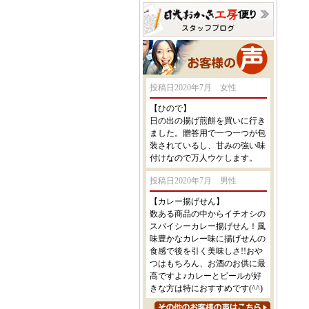
投稿日2020年7月 女性
【ひので】
日の出の揚げ煎餅を買いに行き
ました。贈答用で一つ一つが包
装されているし、甘みの強い味
付けなので万人ウケします。
投稿日2020年7月 男性
【カレー揚げせん】
数ある商品の中からイチオシの
スパイシーカレー揚げせん！風
味豊かなカレー味に揚げせんの
食感で後を引く美味しさ!!おや
つはもちろん、お酒のお供に最
高ですよ♪カレーとビールが好
きな方は特におすすめです(^^)