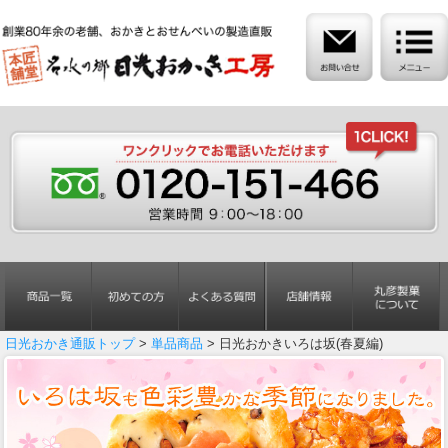
日光おかき通販トップ
>
単品商品
> 日光おかきいろは坂(春夏編)