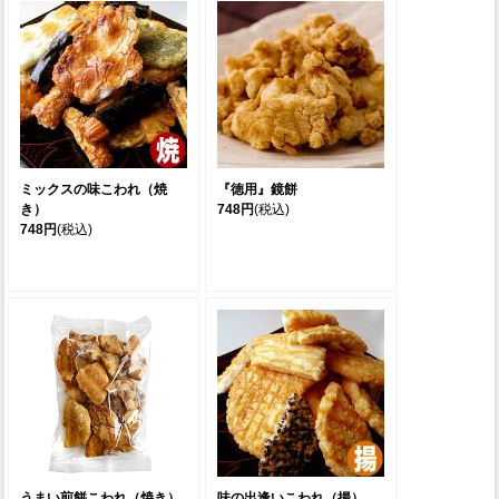
ミックスの味こわれ（焼
『徳用』鏡餅
き）
748円
(税込)
748円
(税込)
うまい煎餅こわれ（焼き）
味の出逢いこわれ（揚）