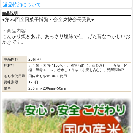
返品特約について
商品説明
●第26回全国菓子博覧・会全菓博会長受賞●
：商品内容：
こんがり焼きあげ、あっさり塩味で仕上げた昔なつかしいお
かきです。
商品内容
20個入り
原材料
もち米（国内産100％）、植物油脂（大豆を含む）、食塩、砂
糖、酵母エキス、粉末しょうゆ（小麦を含む）、発酵調味料
もち米使用量
国内産もち米100％使用
賞味期限
120日
備考
280mm×200mm×50mm