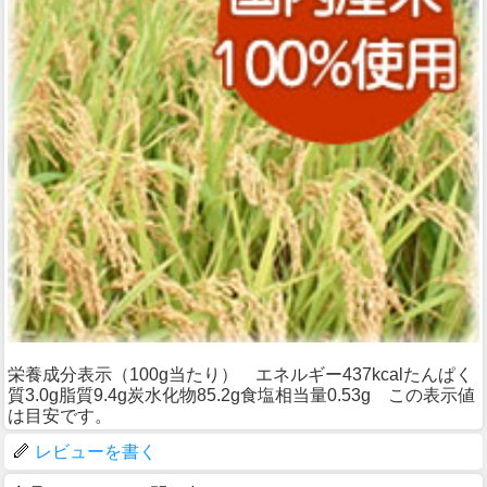
栄養成分表示（100g当たり） エネルギー437kcalたんぱく
質3.0g脂質9.4g炭水化物85.2g食塩相当量0.53g この表示値
は目安です。
レビューを書く