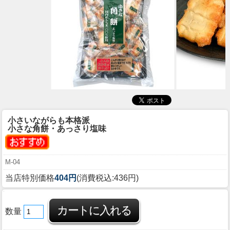
小さいながらも本格派
小さな角餅・あっさり塩味
M-04
当店特別価格
404円
(消費税込:436円)
数量