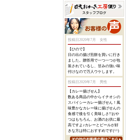
投稿日2020年7月 女性
【ひので】
日の出の揚げ煎餅を買いに行き
ました。贈答用で一つ一つが包
装されているし、甘みの強い味
付けなので万人ウケします。
投稿日2020年7月 男性
【カレー揚げせん】
数ある商品の中からイチオシの
スパイシーカレー揚げせん！風
味豊かなカレー味に揚げせんの
食感で後を引く美味しさ!!おや
つはもちろん、お酒のお供に最
高ですよ♪カレーとビールが好
きな方は特におすすめです(^^)