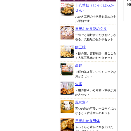
40
十八華仙（じゅうはっか
せん）
おかき工房の十八番を集めた十
八華仙です
日光おかき花めぐり
一袋ごと開封するたびおいしさ
香る、六種類のおかきセット
餅三昧
＜餅の笛、雷都物語、餅ごころ
＞人気三兄弟のおかきセット
高砂
＜餅の笛＆餅ごごろ＞シックな
おかきセット
朱雀
＜磯の餅＆いろり餅＞華やかお
かきセット
風味彩々
五つの味の可愛い一口サイズお
かきと＜古流餅＞のセット
日光おかき男体
ふっくらと豊かに焼き上げた、