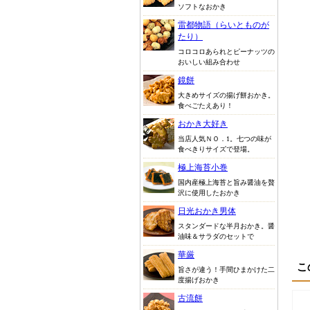
ソフトなおかき
雷都物語（らいとものが
たり）
コロコロあられとピーナッツの
おいしい組み合わせ
鏡餅
大きめサイズの揚げ餅おかき。
食べごたえあり！
おかき大好き
当店人気ＮＯ．1。七つの味が
食べきりサイズで登場。
極上海苔小巻
国内産極上海苔と旨み醤油を贅
沢に使用したおかき
日光おかき男体
スタンダードな半月おかき。醤
油味＆サラダのセットで
華厳
こ
旨さが違う！手間ひまかけた二
度揚げおかき
古流餅