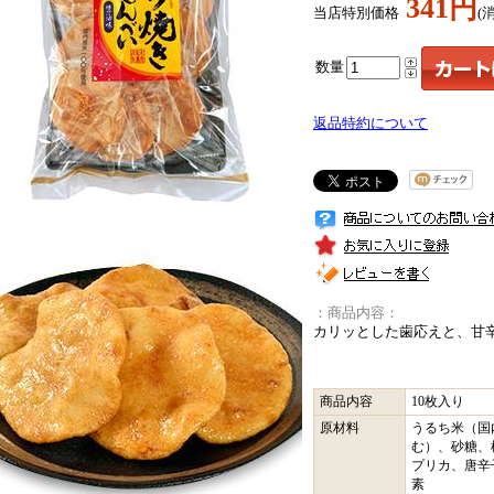
341円
当店特別価格
(
数量
返品特約について
：商品内容：
カリッとした歯応えと、甘
商品内容
10枚入り
原材料
うるち米（国
む）、砂糖、
プリカ、唐辛
素