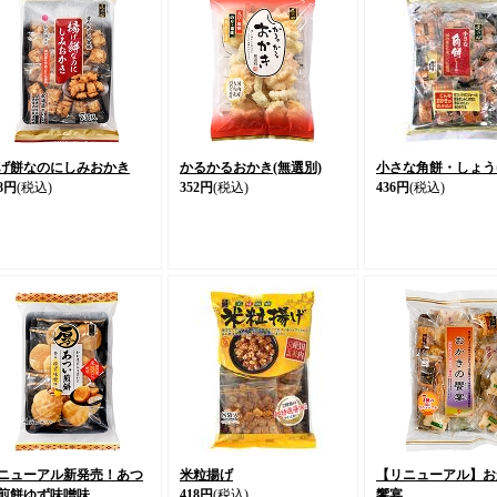
げ餅なのにしみおかき
かるかるおかき(無選別)
小さな角餅・しょう
8円
(税込)
352円
(税込)
436円
(税込)
ニューアル新発売！あつ
米粒揚げ
【リニューアル】お
煎餅ゆず味噌味
418円
(税込)
饗宴