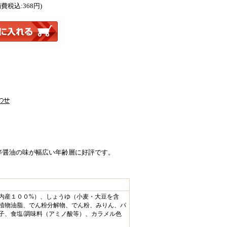
消費税込:368円)
辛醤油の味が幅広い年齢層に好評です。
内産１００%）、しょうゆ（小麦・大豆を含
植物油脂、でん粉分解物、でん粉、みりん、パ
子、食塩/調味料（アミノ酸等）、カラメル色