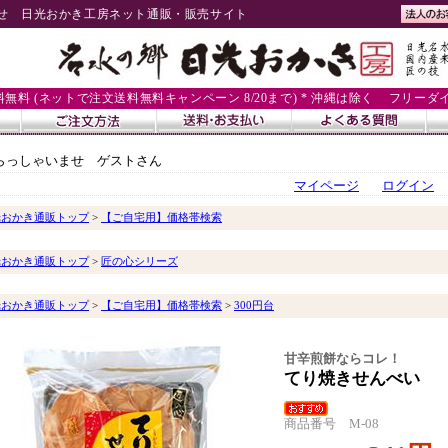
せ 日光おかき工房ネット通販・販売サイト
送料無料 (ネットで注文送料無料キャンペーン 8/20まで) * 沖縄は除く
フリーダイヤル
らっしゃいませ ゲストさん
マイページ
ログイン
光おかき通販トップ
>
【ご自宅用】価格帯検索
光おかき通販トップ
>
匠の心シリーズ
光おかき通販トップ
>
【ご自宅用】価格帯検索
>
300円台
甘辛煎餅ならコレ！
てり焼きせんべい
商品番号 M-08