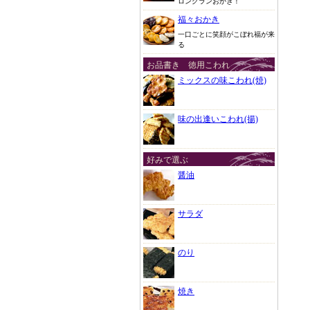
ロングランおかき！
福々おかき
一口ごとに笑顔がこぼれ福が来
る
お品書き 徳用こわれ
ミックスの味こわれ(焼)
味の出逢いこわれ(揚)
好みで選ぶ
醤油
サラダ
のり
焼き