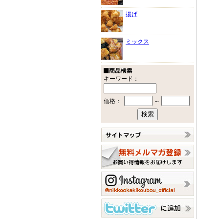
揚げ
ミックス
キーワード：
価格：
～