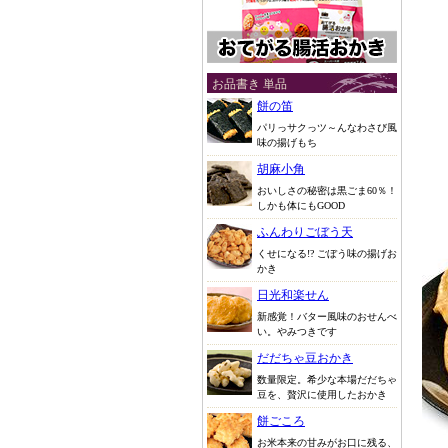
お品書き 単品
餅の笛
パリっサクっツ～んなわさび風
味の揚げもち
胡麻小角
おいしさの秘密は黒ごま60％！
しかも体にもGOOD
ふんわりごぼう天
くせになる!? ごぼう味の揚げお
かき
日光和楽せん
新感覚！バター風味のおせんべ
い。やみつきです
だだちゃ豆おかき
数量限定。希少な本場だだちゃ
豆を、贅沢に使用したおかき
餅ごころ
お米本来の甘みがお口に残る、