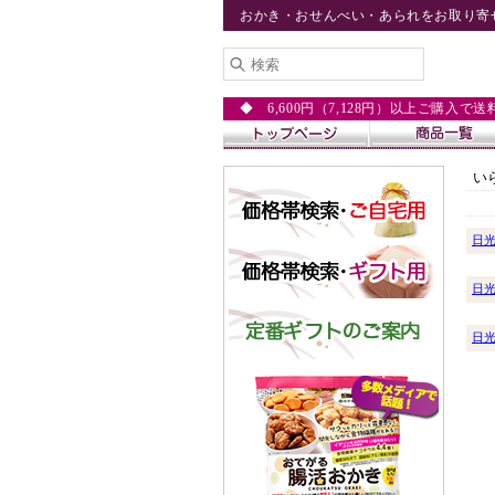
おかき・おせんべい・あられをお取り寄
◆ 6,600円（7,128円）以上ご購入で
い
日
日
日