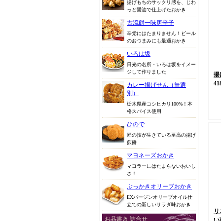
揚げもちのサックリ感を、じわ
っと醤油で仕上げたおかき
古流餅一味唐辛子
辛党にはたまりません！ビール
のおつまみにも最適おかき
いろは坂
日光の名所・いろは坂をイメー
ジして作りました
揚
41
カレー揚げせん（無選
別）
栃木県産コシヒカリ100%！本
格スパイス使用
ひので
匠の技が生きている至高の揚げ
煎餅
マヨネーズおかき
マヨラーにはたまらないおいし
さ！
ぶっかきオリーブおかき
EXバージンオリーブオイル仕
立ての新しいサラダ味おかき
リ
お品書き 詰合せ
い