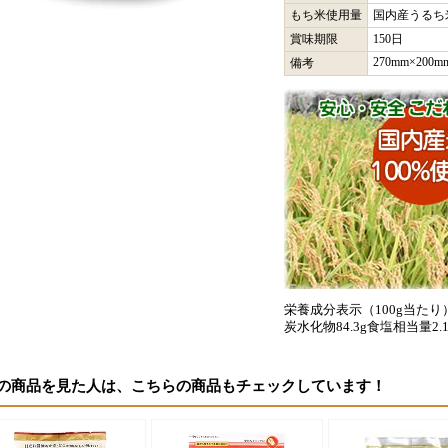
もち米使用量
国内産うるち米
賞味期限
150日
270mm×200m
備考
栄養成分表示（100g当たり）エ
炭水化物84.3g食塩相当量2
の商品を見た人は、こちらの商品もチェックしています！