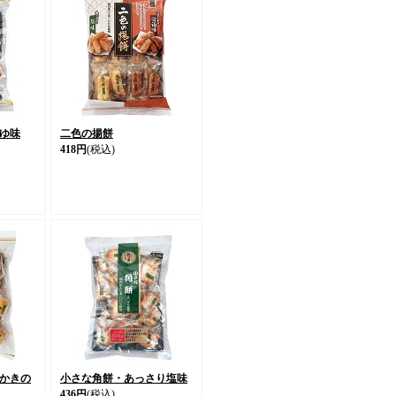
ゆ味
二色の揚餅
418円
(税込)
かきの
小さな角餅・あっさり塩味
436円
(税込)