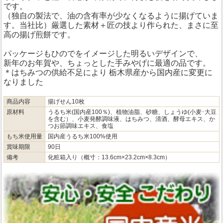
です。
（独自の製法で、油の含有率が少なくなるように揚げていま
す。当社比）厳選した素材＋匠の技より作られた、まさに至
高の揚げ煎餅です。
パッケージもひのでをイメージした明るいデザインで、
新年のお年賀や、ちょっとした手みやげに最適の品です。
＊はちみつの供給不足により 栃木県産から国内産に変更に
なりました
商品内容
揚げせん10枚
原材料
うるち米(国内産100％)、植物油脂、砂糖、しょうゆ(小麦･大豆
を含む）、小麦発酵調味液、はちみつ、清酒、酵母エキス、か
つお節調味エキス、食塩
もち米使用量
国内産うるち米100%使用
賞味期限
90日
備考
化粧箱入り（概寸：13.6cm×23.2cm×8.3cm）