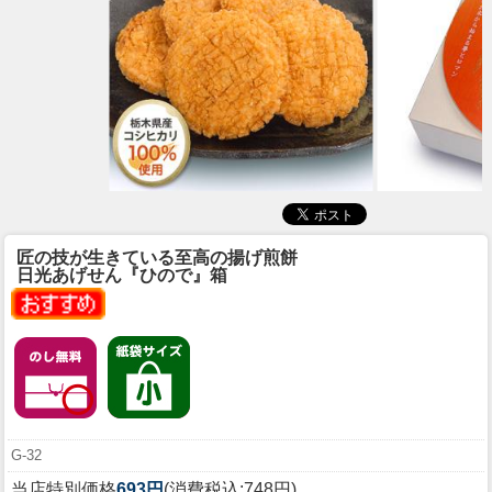
匠の技が生きている至高の揚げ煎餅
日光あげせん『ひので』箱
G-32
当店特別価格
693円
(消費税込:748円)