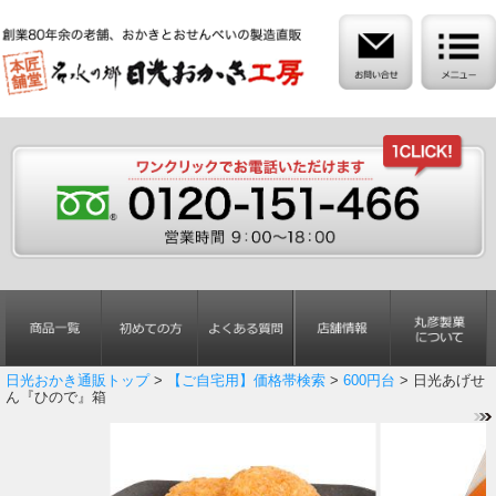
日光おかき通販トップ
>
【ご自宅用】価格帯検索
>
600円台
> 日光あげせ
ん『ひので』箱