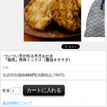
ついつい手が出る半月おかき
『徳用』男体ミックス（醤油＆サラダ）
T-25
当店特別価格
693円
(消費税込:748円)
数量
返品特約について