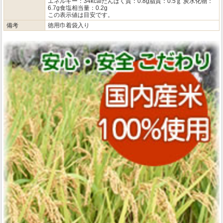
エネルギー：34kcalたんぱく質：0.8g脂質：0.5ｇ 炭水化物：
6.7g食塩相当量：0.2g
この表示値は目安です。
備考
徳用巾着袋入り