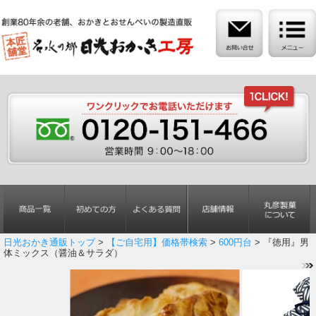
日光おかき通販トップ
>
【ご自宅用】価格帯検索
>
600円台
> 『徳用』男
体ミックス（醤油＆サラダ）