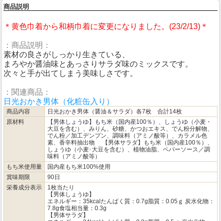
商品説明
＊黄色巾着から和柄巾着に変更になりました。(23/2/13)＊
：商品説明：
素材の良さがしっかり生きている、
まろやか醤油味とあっさりサラダ味のミックスです。
次々と手が出てしまう美味しさです。
：関連商品：
日光おかき男体（化粧缶入り）
商品内容
日光おかき男体（醤油＆サラダ）各7枚 合計14枚
原材料
【男体しょうゆ】もち米（国内産100％）、しょうゆ（小麦・
大豆を含む）、みりん、砂糖、かつおエキス、でん粉分解物、
でん粉／加工デンプン、調味料（アミノ酸等）、カラメル色
素、香辛料抽出物 【男体サラダ】もち米（国内産100％）、
しょうゆ（小麦･大豆を含む）、植物油脂、ペパーソース／調
味料（アミノ酸等）
もち米使用量
国内産もち米100%使用
賞味期限
90日
栄養成分表示
1枚当たり
【男体しょうゆ】
エネルギー：35kcalたんぱく質：0.7g脂質：0.05ｇ 炭水化物：
7.8g食塩相当量：0.3g
【男体サラダ】