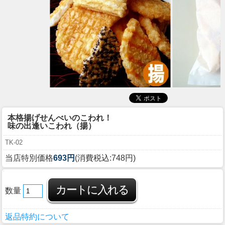
本格揚げせんべいのこわれ！
味の出逢いこわれ（揚）
TK-02
当店特別価格
693円
(消費税込:748円)
数量
返品特約について