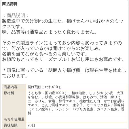
商品説明
：商品説明：
製造途中で欠け割れの生じた、揚げせんべい•おかきのミッ
クスです。
味、品質等は通常品とまったく変わりません。
その日の製造ラインによって多少内容も変わってきますの
で、何が入っているかは開けてからのお楽しみ。
名前を当てながら食べるのも楽しいです。
お値段もとってもリーズナブル！お試し用にもお薦めです。
＊画像に写っている「胡麻入り揚げ煎」は現在生産を休止し
ております。
商品内容
揚げ煎餅こわれ410ｇ
原材料
うるち米（国内産100％）、植物油脂、しょうゆ（小麦・大豆
を含む）、砂糖、小麦発酵調味液、はちみつ、清酒、練りう
に、みりん、食塩、酵母エキス、植物性たん白、かつお節調味
エキス、こんぶ調味エキス、唐辛子、ガーリック粉末／調味料
（アミノ酸等）、レシチン、パプリカ色素、カロチン色素、香
料
もち米使用量
賞味期限
90日