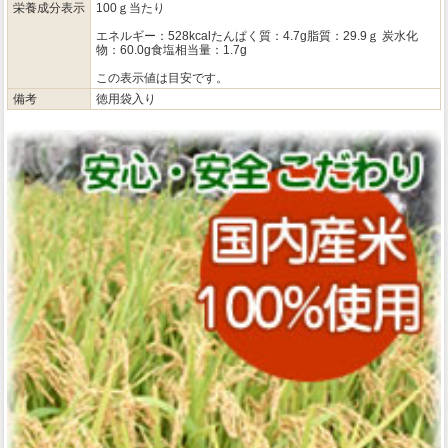
栄養成分表示
100ｇ当たり
エネルギー：528kcalたんぱく質：4.7g脂質：29.9ｇ 炭水化
物：60.0g食塩相当量：1.7g
この表示値は目安です。
備考
徳用袋入り