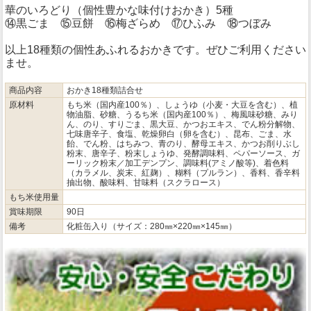
華のいろどり（個性豊かな味付けおかき）5種
⑭黒ごま ⑮豆餅 ⑯梅ざらめ ⑰ひふみ ⑱つぼみ
以上18種類の個性あふれるおかきです。ぜひご利用ください
ませ。
商品内容
おかき18種類詰合せ
原材料
もち米（国内産100％）、しょうゆ（小麦・大豆を含む）、植
物油脂、砂糖、うるち米（国内産100％）、梅風味砂糖、みり
ん、のり、すりごま、黒大豆、かつおエキス、でん粉分解物、
七味唐辛子、食塩、乾燥卵白（卵を含む）、昆布、ごま、水
飴、でん粉、はちみつ、青のり、酵母エキス、かつお削りぶし
粉末、唐辛子、粉末しょうゆ、発酵調味料、ペパーソース、ガ
ーリック粉末／加工デンプン、調味料(アミノ酸等)、着色料
（カラメル、炭末、紅麹）、糊料（プルラン）、香料、香辛料
抽出物、酸味料、甘味料（スクラロース）
もち米使用量
賞味期限
90日
備考
化粧缶入り（サイズ：280㎜×220㎜×145㎜）