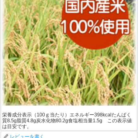
栄養成分表示（100ｇ当たり）エネルギー398kcalたんぱく
質8.5g脂質4.8g炭水化物80.2g食塩相当量1.5g この表示値
は目安です。
レビューを書く