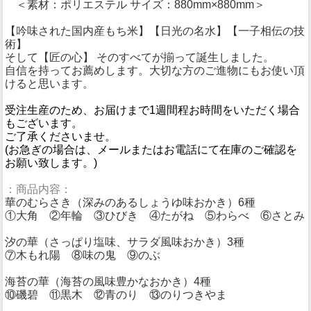
＜素材：ポリエステル サイズ：880mm×880mm＞
【吟味された国内産もち米】【日光の名水】【一子相伝の技
術】
そして【匠の心】 そのすべてが揃って誕生しました。
自信を持ってお薦めします。大切な方のご進物にもお使い頂
けると思います。
受注生産のため、お届けまで1週間程お時間をいただく場合
もございます。
ご了承くださいませ。
(お急ぎの場合は、メールまたはお電話にて在庫のご確認を
お願い致します。)
：商品内容：
華のむらさき（深みのあるしょうゆ味おかき）6種
①大角 ②年輪 ③ひびき ④たがね ⑤わらべ ⑥さとみ
汐の華（さっぱり塩味、サラダ風味おかき）3種
⑦木もれ陽 ⑧味の鬼 ⑨のぶ
海苔の華（海苔の風味豊かなおかき）4種
⑩磯碧 ⑪黒木 ⑫青のり ⑬のりつきやま