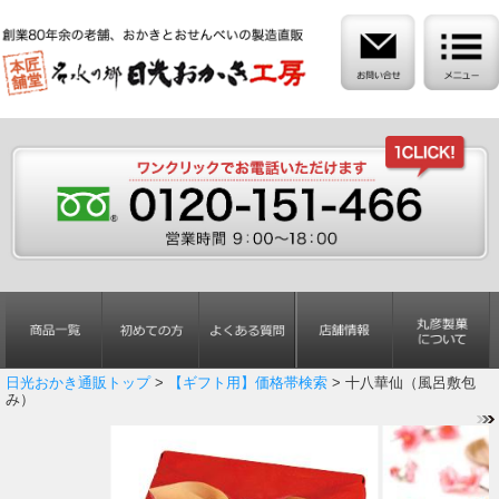
日光おかき通販トップ
>
【ギフト用】価格帯検索
> 十八華仙（風呂敷包
み）