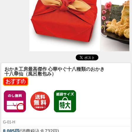
おかき工房最高傑作 心華やぐ十八種類のおかき
十八華仙（風呂敷包み）
G-01-H
8,085円
(消費税込:8,732円)