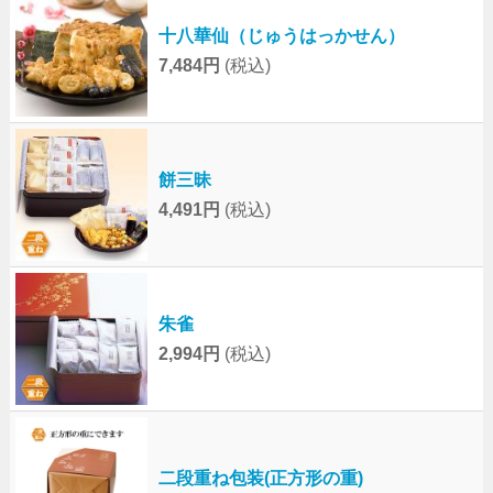
十八華仙（じゅうはっかせん）
7,484円
(税込)
餅三昧
4,491円
(税込)
朱雀
2,994円
(税込)
二段重ね包装(正方形の重)