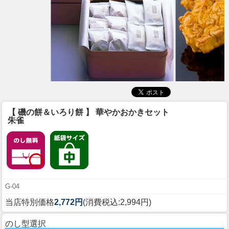
【 磯の餅＆いろり餅 】 華やかおかきセット
朱雀
G-04
当店特別価格
2,772円
(消費税込:2,994円)
のし型選択