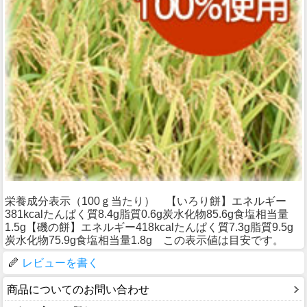
栄養成分表示（100ｇ当たり） 【いろり餅】エネルギー
381kcalたんぱく質8.4g脂質0.6g炭水化物85.6g食塩相当量
1.5g【磯の餅】エネルギー418kcalたんぱく質7.3g脂質9.5g
炭水化物75.9g食塩相当量1.8g この表示値は目安です。
レビューを書く
商品についてのお問い合わせ