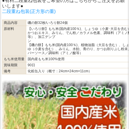
●有料二段重ね包装をご希望の方はこちらからご注文をお願
いします●
二段重ね包装(正方形の重)
商品内容
磯の餅32枚/いろり餅24個
原材料
【いろり餅】もち米(国内産100％)、しょうゆ（小麦･大豆を含む
かつおエキス、みりん、でん粉／カラメル色素、調味料（アミノ
等）、加工デンプ
【磯の餅】もち米(国内産100％)、植物油脂（大豆を含む）、し
ゆ（小麦を含む）、みりん、水飴、青のり、かつお削りぶし粉末
パーソース／調味料（アミノ酸等）
もち米使用量
国内産もち米100%使用
賞味期限
90日
備考
化粧缶入り（概寸：24cm×24cm×11cm）