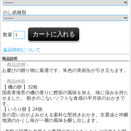
のし紙種類
数量
返品特約について
商品説明
：商品説明：
お慶びの贈り物に最適です。朱色の美術缶が引き立ちます。
：商品内容：
【 磯の餅 】32枚
国産青海苔の磯の香りに鰹節の風味を加え、味に深みを持た
せました。 飽きのこないソフトな食感の半月状のおかきで
す。
【 いろり餅 】24個
昔の思い出がよみがえる素朴な堅焼きおかき。生醤油と吟醸
地酒のかくし味が一層の風味を醸し出します。