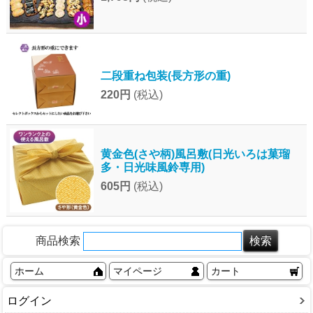
二段重ね包装(長方形の重)
220円
(税込)
黄金色(さや柄)風呂敷(日光いろは菓瑠
多・日光味風鈴専用)
605円
(税込)
商品検索
ホーム
マイページ
カート
ログイン