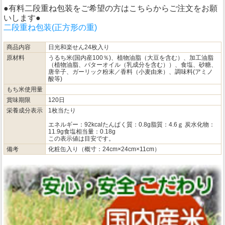
●有料二段重ね包装をご希望の方はこちらからご注文をお願
いします●
二段重ね包装(正方形の重)
商品内容
日光和楽せん24枚入り
原材料
うるち米(国内産100％)、植物油脂（大豆を含む）、加工油脂
（植物油脂、バターオイル（乳成分を含む））、食塩、砂糖、
唐辛子、ガーリック粉末／香料（小麦由来）、調味料(アミノ
酸等)
もち米使用量
賞味期限
120日
栄養成分表示
1枚当たり
エネルギー：92kcalたんぱく質：0.8g脂質：4.6ｇ 炭水化物：
11.9g食塩相当量：0.18g
この表示値は目安です。
備考
化粧缶入り（概寸：24cm×24cm×11cm）