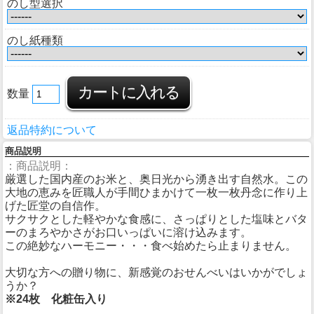
のし型選択
のし紙種類
数量
返品特約について
商品説明
：商品説明：
厳選した国内産のお米と、奥日光から湧き出す自然水。この
大地の恵みを匠職人が手間ひまかけて一枚一枚丹念に作り上
げた匠堂の自信作。
サクサクとした軽やかな食感に、さっぱりとした塩味とバタ
ーのまろやかさがお口いっぱいに溶け込みます。
この絶妙なハーモニー・・・食べ始めたら止まりません。
大切な方への贈り物に、新感覚のおせんべいはいかがでしょ
うか？
※24枚 化粧缶入り