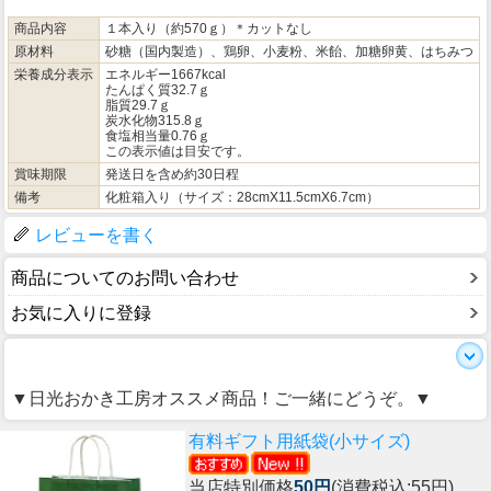
商品内容
１本入り（約570ｇ）＊カットなし
原材料
砂糖（国内製造）、鶏卵、小麦粉、米飴、加糖卵黄、はちみつ
栄養成分表示
エネルギー1667kcal
たんぱく質32.7ｇ
脂質29.7ｇ
炭水化物315.8ｇ
食塩相当量0.76ｇ
この表示値は目安です。
賞味期限
発送日を含め約30日程
備考
化粧箱入り（サイズ：28cmX11.5cmX6.7cm）
レビューを書く
商品についてのお問い合わせ
お気に入りに登録
▼日光おかき工房オススメ商品！ご一緒にどうぞ。▼
有料ギフト用紙袋(小サイズ)
当店特別価格
50円
(消費税込:55円)