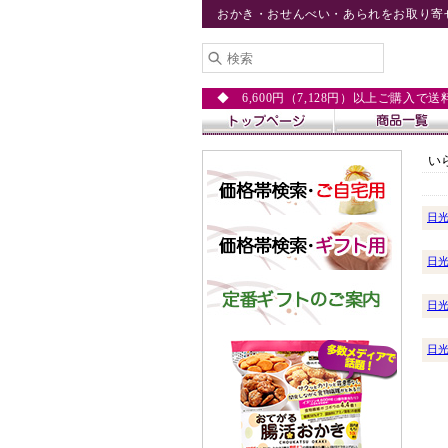
おかき・おせんべい・あられをお取り寄
◆ 6,600円（7,128円）以上ご購入で
い
日
日
日
日