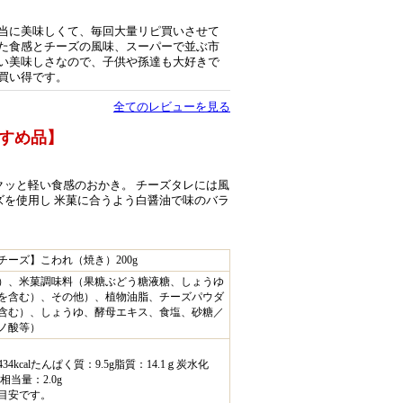
当に美味しくて、毎回大量リピ買いさせて
た食感とチーズの風味、スーパーで並ぶ市
い美味しさなので、子供や孫達も大好きで
買い得です。
全てのレビューを見る
すめ品】
クッと軽い食感のおかき。 チーズタレには風
ズを使用し 米菓に合うよう白醤油で味のバラ
チーズ】こわれ（焼き）200g
）、米菓調味料（果糖ぶどう糖液糖、しょうゆ
を含む）、その他）、植物油脂、チーズパウダ
含む）、しょうゆ、酵母エキス、食塩、砂糖／
ノ酸等）
4kcalたんぱく質：9.5g脂質：14.1ｇ炭水化
塩相当量：2.0g
目安です。