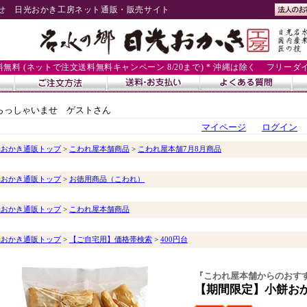
せ 日光おかき工房ネット通販・販売サイト
送料無料 (ネットで注文送料無料キャンペーン 8/20まで) * 沖縄は除く
フリーダイヤル
らっしゃいませ ゲストさん
マイページ
ログイン
光おかき通販トップ
>
こわれ屋本舗商品
>
こわれ屋本舗7月8月商品
光おかき通販トップ
>
お徳用商品（こわれ）
光おかき通販トップ
>
こわれ屋本舗商品
光おかき通販トップ
>
【ご自宅用】価格帯検索
>
400円台
『こわれ屋本舗からのおす
【期間限定】小餅お