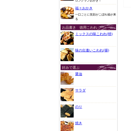
ロングランおかき！
福々おかき
一口ごとに笑顔がこぼれ福が来
る
お品書き 徳用こわれ
ミックスの味こわれ(焼)
味の出逢いこわれ(揚)
好みで選ぶ
醤油
サラダ
のり
焼き