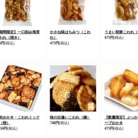
期間限定】一口刻み海苔
かさね味はちみつ（こわ
うまい煎餅こわれ（
われ（焼き）
れ）
475円
(税込)
5円
(税込)
475円
(税込)
光おかき・こわれミック
味の出逢いこわれ（揚）
【数量限定】ぶっか
（焼）
748円
(税込)
ーブおかき
934円
(税込)
475円
(税込)