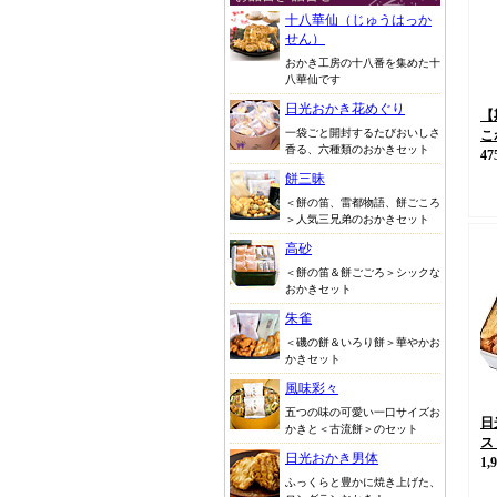
十八華仙（じゅうはっか
せん）
おかき工房の十八番を集めた十
八華仙です
日光おかき花めぐり
【
一袋ごと開封するたびおいしさ
こ
香る、六種類のおかきセット
47
餅三昧
＜餅の笛、雷都物語、餅ごころ
＞人気三兄弟のおかきセット
高砂
＜餅の笛＆餅ごごろ＞シックな
おかきセット
朱雀
＜磯の餅＆いろり餅＞華やかお
かきセット
風味彩々
五つの味の可愛い一口サイズお
日
かきと＜古流餅＞のセット
ス
日光おかき男体
1,
ふっくらと豊かに焼き上げた、