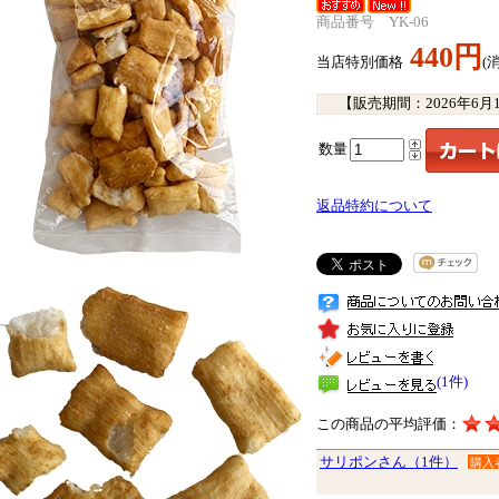
商品番号 YK-06
440円
当店特別価格
(
【販売期間：
2026年6月
数量
返品特約について
(1件)
この商品の平均評価：
サリポンさん（1件）
購入