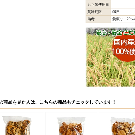
もち米使用量
賞味期限
90日
備考
袋概寸：29㎝×
の商品を見た人は、こちらの商品もチェックしています！