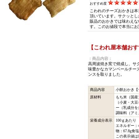
おすすめ度
こわれのチーズおかきは本
頂いています。サクッとし
販品のおかきでは味わえな
す。このお値段で本当にお
【こわれ屋本舗おす
：商品内容：
高周波焼き窯で焼成し、サ
味豊かなカマンベールチー
ンスを取りました。
商品内容
小餅おかき【
原材料
もち米（国産
（小麦・大豆
ー（乳成分を
調味料（アミ
栄養成分表示
100ｇあたり
エネルギー：43
物：67.8g食
この表示値は