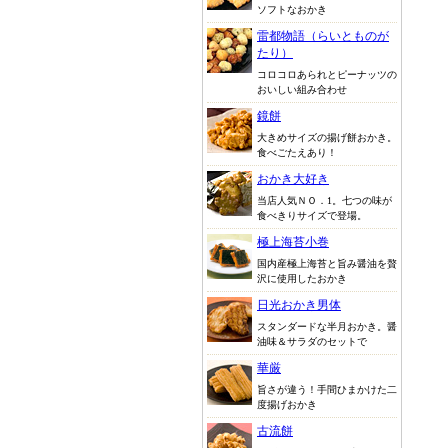
ソフトなおかき
雷都物語（らいとものが
たり）
コロコロあられとピーナッツの
おいしい組み合わせ
鏡餅
大きめサイズの揚げ餅おかき。
食べごたえあり！
おかき大好き
当店人気ＮＯ．1。七つの味が
食べきりサイズで登場。
極上海苔小巻
国内産極上海苔と旨み醤油を贅
沢に使用したおかき
日光おかき男体
スタンダードな半月おかき。醤
油味＆サラダのセットで
華厳
旨さが違う！手間ひまかけた二
度揚げおかき
古流餅