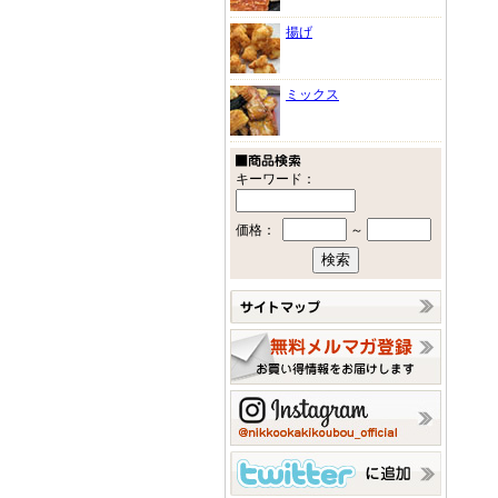
揚げ
ミックス
キーワード：
価格：
～