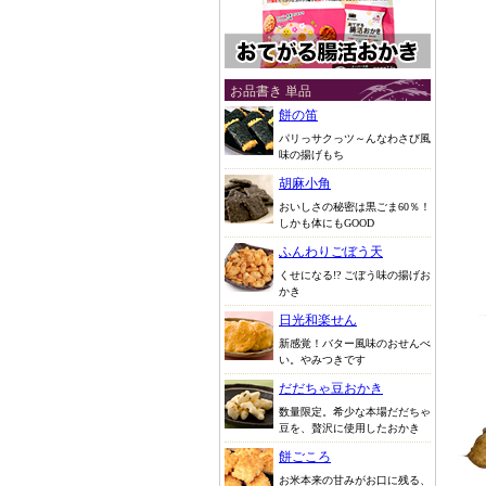
お品書き 単品
餅の笛
パリっサクっツ～んなわさび風
味の揚げもち
胡麻小角
おいしさの秘密は黒ごま60％！
しかも体にもGOOD
ふんわりごぼう天
くせになる!? ごぼう味の揚げお
かき
日光和楽せん
新感覚！バター風味のおせんべ
い。やみつきです
だだちゃ豆おかき
数量限定。希少な本場だだちゃ
豆を、贅沢に使用したおかき
餅ごころ
お米本来の甘みがお口に残る、