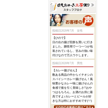
投稿日2020年7月 女性
【ひので】
日の出の揚げ煎餅を買いに行き
ました。贈答用で一つ一つが包
装されているし、甘みの強い味
付けなので万人ウケします。
投稿日2020年7月 男性
【カレー揚げせん】
数ある商品の中からイチオシの
スパイシーカレー揚げせん！風
味豊かなカレー味に揚げせんの
食感で後を引く美味しさ!!おや
つはもちろん、お酒のお供に最
高ですよ♪カレーとビールが好
きな方は特におすすめです(^^)