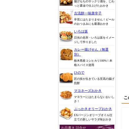
揚げもちのサックリ感を、じわ
っと醤油で仕上げたおかき
古流餅一味唐辛子
辛党にはたまりません！ビール
のおつまみにも最適おかき
いろは坂
日光の名所・いろは坂をイメー
ジして作りました
カレー揚げせん（無選
別）
栃木県産コシヒカリ100%！本
格スパイス使用
ひので
匠の技が生きている至高の揚げ
煎餅
マヨネーズおかき
こ
マヨラーにはたまらないおいし
さ！
ぶっかきオリーブおかき
EXバージンオリーブオイル仕
立ての新しいサラダ味おかき
お品書き 詰合せ