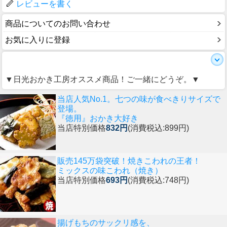
レビューを書く
商品についてのお問い合わせ
お気に入りに登録
▼日光おかき工房オススメ商品！ご一緒にどうぞ。▼
当店人気No.1。七つの味が食べきりサイズで
登場。
『徳用』おかき大好き
当店特別価格
832円
(消費税込:899円)
販売145万袋突破！焼きこわれの王者！
ミックスの味こわれ（焼き）
当店特別価格
693円
(消費税込:748円)
揚げもちのサックリ感を、