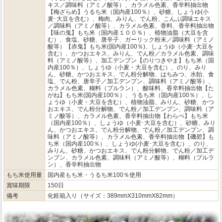
キス／調味料（アミノ酸等）、カラメル色素、香辛料抽出物
【梅ざらめ】うるち米（国内産100％）、砂糖、しょうゆ(小
麦･大豆を含む）、梅肉、みりん、でん粉、こんぶ調味エキス
／調味料（アミノ酸等）、カラメル色素、香料、香辛料抽出物
【味の鬼】もち米（国内産１００％）、植物油脂（大豆を含
む）、食塩、砂糖、唐辛子、ガーリック粉末／調味料（アミノ
酸等）【赤鬼】もち米(国内産100％)、しょうゆ（小麦･大豆を
含む）、かつおエキス、みりん、でん粉／カラメル色素、調味
料（アミノ酸等）、加工デンプン【のりつきやま】もち米（国
内産100％）、しょうゆ（小麦・大豆を含む）、のり、みり
ん、砂糖、かつおエキス、でん粉分解物、はちみつ、水飴、食
塩、でん粉、唐辛子／加工デンプン、調味料（アミノ酸等）、
カラメル色素、糊料（プルラン）、酸味料、香辛料抽出物【た
がね】もち米(国内産100％）、うるち米（国内産100％）、し
ょうゆ（小麦・大豆を含む）、植物油脂、みりん、砂糖、かつ
おエキス、でん粉分解物、でん粉／加工デンプン、調味料（ア
ミノ酸等）、カラメル色素、香辛料抽出物【わらべ】もち米
（国内産100％）、しょうゆ（小麦･大豆を含む）、砂糖、みり
ん、かつおエキス、でん粉分解物、でん粉／加工デンプン、調
味料（アミノ酸等）、カラメル色素、香辛料抽出物【磯碧】も
ち米（国内産100％）、しょうゆ(小麦･大豆を含む）、のり、
みりん、砂糖、かつおエキス、でん粉分解物、でん粉／加工デ
ンプン、カラメル色素、調味料（アミノ酸等）、糊料（プルラ
ン）、香辛料抽出物
もち米使用量
国内産もち米・うるち米100％使用
賞味期限
150日
備考
化粧箱入り（サイズ：389mmX310mmX82mm）