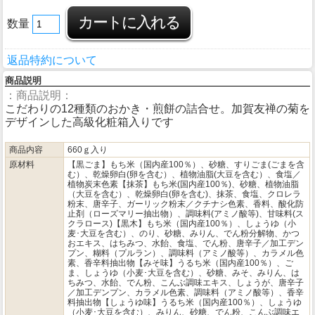
数量
返品特約について
商品説明
：商品説明：
こだわりの12種類のおかき・煎餅の詰合せ。加賀友禅の菊を
デザインした高級化粧箱入りです
商品内容
660ｇ入り
原材料
【黒ごま】もち米（国内産100％）、砂糖、すりごま(ごまを含
む）、乾燥卵白(卵を含む）、植物油脂(大豆を含む）、食塩／
植物炭末色素【抹茶】もち米(国内産100％)、砂糖、植物油脂
（大豆を含む）、乾燥卵白(卵を含む)、抹茶、食塩、クロレラ
粉末、唐辛子、ガーリック粉末／クチナシ色素、香料、酸化防
止剤（ローズマリー抽出物）、調味料(アミノ酸等)、甘味料(ス
クラロース)【黒木】もち米（国内産100％）、しょうゆ（小
麦･大豆を含む）、のり、砂糖、みりん、でん粉分解物、かつ
おエキス、はちみつ、水飴、食塩、でん粉、唐辛子／加工デン
プン、糊料（プルラン）、調味料（アミノ酸等）、カラメル色
素、香辛料抽出物【みそ味】うるち米（国内産100％）、ご
ま、しょうゆ（小麦･大豆を含む）、砂糖、みそ、みりん、は
ちみつ、水飴、でん粉、こんぶ調味エキス、しょうが、唐辛子
／加工デンプン、カラメル色素、調味料（アミノ酸等）、香辛
料抽出物【しょうゆ味】うるち米（国内産100％）、しょうゆ
（小麦･大豆を含む）、みりん、砂糖、でん粉、こんぶ調味エ