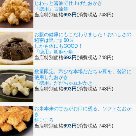
じわっと醤油で仕上げたおかき
『徳用』古流餅
当店特別価格
693円
(消費税込:748円)
お腹の健康にもこだわりました！おいしさの
秘密は黒ごま60％
しかも体にもGOOD！
『徳用』胡麻小角
当店特別価格
693円
(消費税込:748円)
数量限定。希少な本場だだちゃ豆を、贅沢に
使用したおかき
『徳用』だだちゃ豆おかき
当店特別価格
693円
(消費税込:748円)
お米本来の甘みがお口に残る、ソフトなおか
き
餅ごころ
当店特別価格
693円
(消費税込:748円)