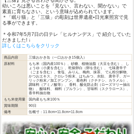
【三猿】見ざる言わざる聞かざる。
幼いころは悪いことを『見ない、言わない、聞かない』で
素直に育ちなさい、という意味が込められています。
＊「眠り猫」と「三猿」の彫刻は世界遺産•日光東照宮で見
る事ができます。
＊令和7年5月7日の日テレ「ヒルナンデス」で 紹介していた
だきました! ↓
詳しくはこちらをクリック
商品内容
三猿おかき缶（一口おかき15個入）
原材料
もち米（国内産100％）、砂糖、植物油脂（大豆を含む）、 し
ょうゆ（小麦を含む）、乾燥卵白（卵を含む）、 七味唐辛子
（ごまを含む）、食塩、みりん、梅肉、抹茶、 でん粉分解物、
かつおエキス、クロレラ粉末、はちみつ、水飴、 唐辛子、ガー
リック粉末／加工デンプン、 着色料（クチナシ、カラメル）、
調味料（アミノ酸等）、 香料、酸化防止剤（ローズマリー抽出
物）、酸味料、 糊料（プルラン）、甘味料（スクラロース）、
香辛料抽出物
もち米使用量
国内産もち米100％
賞味期限
90日
備考
缶概寸：11.8cm×11.8cm×11.8cm