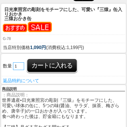
日光東照宮の彫刻をモチーフにした、可愛い『三猿』缶入
りおかき
三猿おかき缶
G-78
当店特別価格
1,090円
(消費税込:1,199円)
数量
返品特約について
商品説明
：商品説明：
世界遺産•日光東照宮の彫刻『三猿』をモチーフにした、
可愛い球体の缶に、5つの味(醤油、サラダ、抹茶、梅ざら
め、唐辛子)の一口おかきが入っています。
食べ終わった後は、貯金箱にもなります。