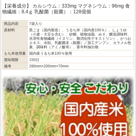
【栄養成分】 カルシウム：333mg マグネシウム：96mg 食
物繊維：8.4ｇ 乳酸菌（殺菌）：128億個
商品内容
7袋入り
原材料
黒ごま（国内製造）、うるち米（国内産100％）、しょうゆ
（小麦・大豆を含む）、砂糖、植物油脂、みそ、醸造調味料、
水溶性食物繊維（イヌリン、難消化性デキストリン）、かつお
エキス、水飴、乳酸菌末（殺菌）／加工デンプン、カラメル色
素、調味料（アミノ酸等）、香辛料抽出物
もち米使用量
国内産うるち米100％使用
賞味期限
150日
備考
280mm×200mm×70mm