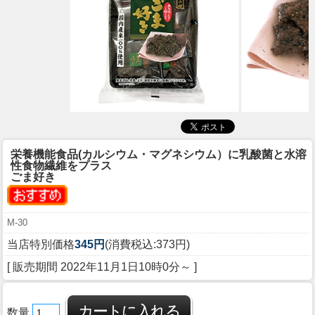
栄養機能食品(カルシウム・マグネシウム）に乳酸菌と水溶
性食物繊維をプラス
ごま好き
M-30
当店特別価格
345円
(消費税込:373円)
[ 販売期間
2022年11月1日10時0分
～ ]
数量