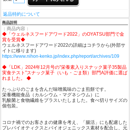
返品特約について
商品説明
：商品内容：
◆「ウェルネスフードアワード2022」のOYATSU部門で金
賞を受賞◆
ウェルネスフードアワード2022の詳細はコチラから(外部サ
イトに移ります)
https://www.nihon-kenko.jp/index.php/report/archives/109
◆「LDK」2024年12月号の”栄養素入りスナック菓子35製品
実食テスト”スナック菓子（いも・ごま類）部門A評価に選ば
れました。 ◆
たっぷりのごまを含んだ味噌風味のごま煎餅です。
栄養機能食品（カルシウム・マグネシウム）に
乳酸菌と食物繊維をプラスいたしました。食べ切りサイズの
個包装。
コロナ禍でのお客さまの健康を考え、「腸活」にも配慮した
プレバイオティクスとバイオジェニックス素材を配合し、元