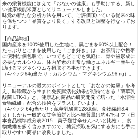
来の栄養機能に加えて「おなかの健康」も手助けする、新し
い健康機能米菓としてリニューアルしました。
味覚の新たな分析方法を用いて、ご評価頂いている従来の味
を保ちつつ「品質をより良く」する改良と調整を行なってお
ります。
【商品詳細】
国内産米を100%使用した生地に、黒ごまを60%以上配合！
たっぷりとごまを使用した「ごま好き」は、お茶請けや携帯
に便利な個包装で、いつでもどこでも気軽に、骨や歯形成に
必要なカルシウム、体内酵素の正常な働きエネルギー産生を
助けるマグネシウムを摂取する事ができます。
（4パック64g当たり：カルシウム・マグネシウム96mg）。
リニューアルの最大のポイントとして「おなかの健康」を考
え、味噌蔵から生まれ免疫賦活化効果が期待できる「蔵華乳
酸菌 LTK-1」と、健康志向商品の研究開発で培った「水溶性
食物繊維」配合の技術をプラスしています。
（4パック 64g当たり：蔵華乳酸菌128億個、食物繊維8.4
ｇ）しかも一般的な甘辛煎餅と比べ糖質量は約47%オフ（日
本食品標準成分表2015 菓子類甘辛せんべいと比較）。食
物繊維を多く含みますので、糖質摂取を気にする方にも手に
取りやすい商品に改良しました。