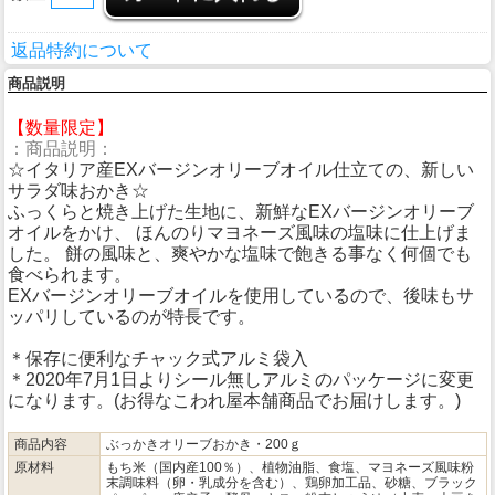
返品特約について
商品説明
【数量限定】
：商品説明：
☆イタリア産EXバージンオリーブオイル仕立ての、新しい
サラダ味おかき☆
ふっくらと焼き上げた生地に、新鮮なEXバージンオリーブ
オイルをかけ、 ほんのりマヨネーズ風味の塩味に仕上げま
した。 餅の風味と、爽やかな塩味で飽きる事なく何個でも
食べられます。
EXバージンオリーブオイルを使用しているので、後味もサ
ッパリしているのが特長です。
＊保存に便利なチャック式アルミ袋入
＊2020年7月1日よりシール無しアルミのパッケージに変更
になります。(お得なこわれ屋本舗商品でお届けします。)
商品内容
ぶっかきオリーブおかき・200ｇ
原材料
もち米（国内産100％）、植物油脂、食塩、マヨネーズ風味粉
末調味料（卵・乳成分を含む）、鶏卵加工品、砂糖、ブラック