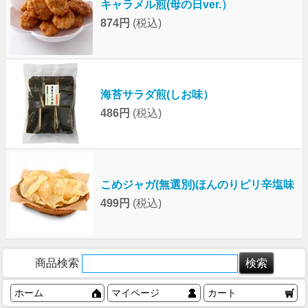
キャラメル煎(母の日ver.）
874円
(税込)
海苔サラダ煎(しお味）
486円
(税込)
こめジャガ(無選別)ほんのりピリ辛塩味
499円
(税込)
商品検索
ホーム
マイページ
カート