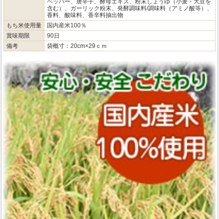
ペッパー、唐辛子、酵母エキス、粉末しょうゆ（小麦・大豆を
含む）、ガーリック粉末、発酵調味料/調味料（アミノ酸等）、
香料、酸味料、香辛料抽出物
もち米使用量
国内産米100％
賞味期限
90日
備考
袋概寸：20cm×29ｃｍ