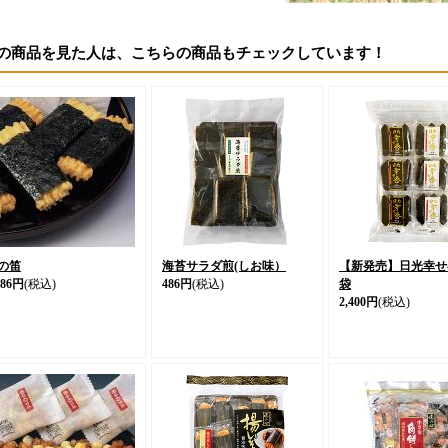
の商品を見た人は、こちらの商品もチェックしています！
の笛
海苔サラダ煎(しお味）
【新発売】日光幸せ
186円
(税込)
486円
(税込)
袋
2,400円
(税込)