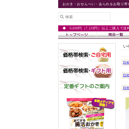
おかき・おせんべい・あられをお取り寄
◆ 6,600円（7,128円）以上ご購入で
い
日
日
日