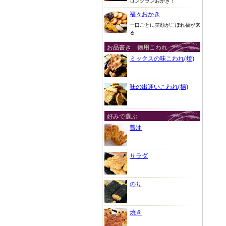
ロングランおかき！
福々おかき
一口ごとに笑顔がこぼれ福が来
る
お品書き 徳用こわれ
ミックスの味こわれ(焼)
味の出逢いこわれ(揚)
好みで選ぶ
醤油
サラダ
のり
焼き