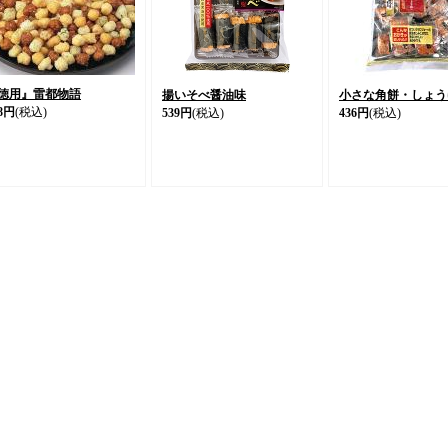
徳用』雷都物語
揚いそべ醤油味
小さな角餅・しょう
8円
(税込)
539円
(税込)
436円
(税込)