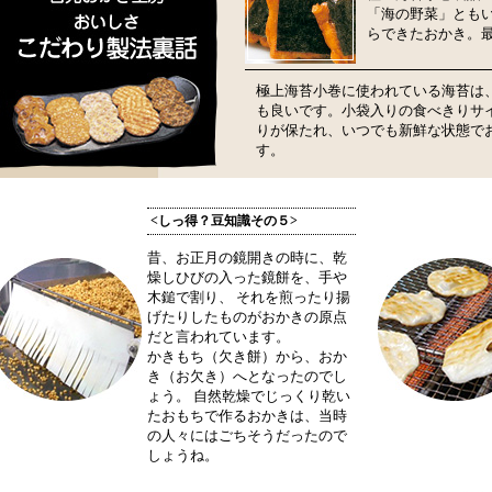
「海の野菜」とも
らできたおかき。
極上海苔小巻に使われている海苔は、
も良いです。小袋入りの食べきりサ
りが保たれ、いつでも新鮮な状態で
す。
<しっ得？豆知識その５>
昔、お正月の鏡開きの時に、乾
燥しひびの入った鏡餅を、手や
木鎚で割り、 それを煎ったり揚
げたりしたものがおかきの原点
だと言われています。
かきもち（欠き餅）から、おか
き（お欠き）へとなったのでし
ょう。 自然乾燥でじっくり乾い
たおもちで作るおかきは、当時
の人々にはごちそうだったので
しょうね。