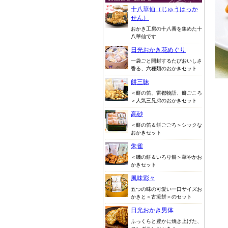
十八華仙（じゅうはっか
せん）
おかき工房の十八番を集めた十
八華仙です
日光おかき花めぐり
一袋ごと開封するたびおいしさ
香る、六種類のおかきセット
餅三昧
＜餅の笛、雷都物語、餅ごころ
＞人気三兄弟のおかきセット
高砂
＜餅の笛＆餅ごごろ＞シックな
おかきセット
朱雀
＜磯の餅＆いろり餅＞華やかお
かきセット
風味彩々
五つの味の可愛い一口サイズお
かきと＜古流餅＞のセット
日光おかき男体
ふっくらと豊かに焼き上げた、