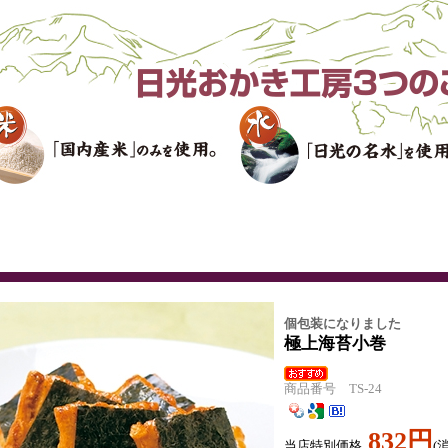
個包装になりました
極上海苔小巻
商品番号 TS-24
832円
当店特別価格
(