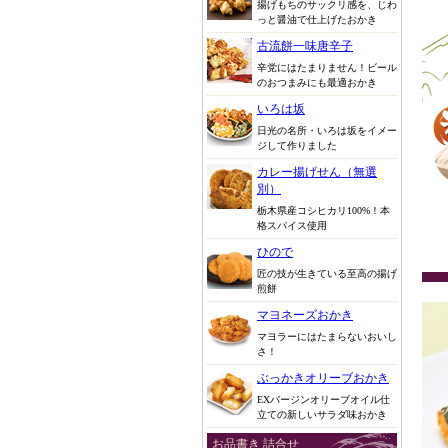
揚げもちのサックリ感を、じわ
っと醤油で仕上げたおかき
古流餅一味唐辛子
辛党にはたまりません！ビール
のおつまみにも最適おかき
いろは坂
日光の名所・いろは坂をイメー
ジして作りました
カレー揚げせん（無選
別）
栃木県産コシヒカリ100%！本
格スパイス使用
ひので
匠の技が生きている至高の揚げ
煎餅
マヨネーズおかき
マヨラーにはたまらないおいし
さ！
ぶっかきオリーブおかき
EXバージンオリーブオイル仕
立ての新しいサラダ味おかき
お品書き 詰合せ