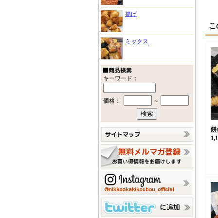
揚げ
こ
ミックス
キーワード：
価格：
～
餅
1,