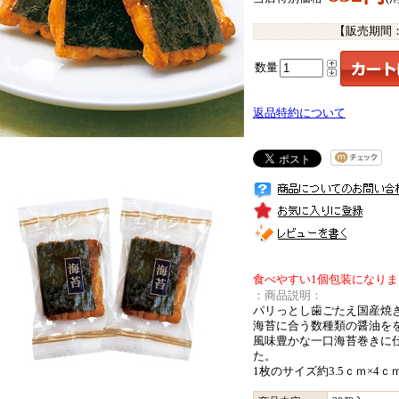
【販売期間
数量
返品特約について
食べやすい1個包装になり
：商品説明：
パリっとし歯ごたえ国産焼
海苔に合う数種類の醤油を
風味豊かな一口海苔巻きに
た。
1枚のサイズ約3.5ｃｍ×4