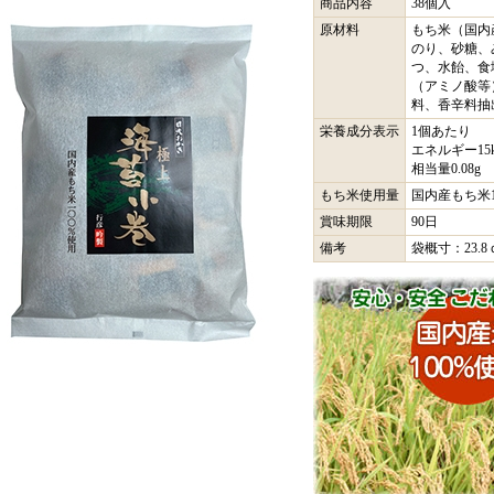
商品内容
38個入
原材料
もち米（国内
のり、砂糖、
つ、水飴、食
（アミノ酸等
料、香辛料抽
栄養成分表示
1個あたり
エネルギー15k
相当量0.08
もち米使用量
国内産もち米1
賞味期限
90日
備考
袋概寸：23.8