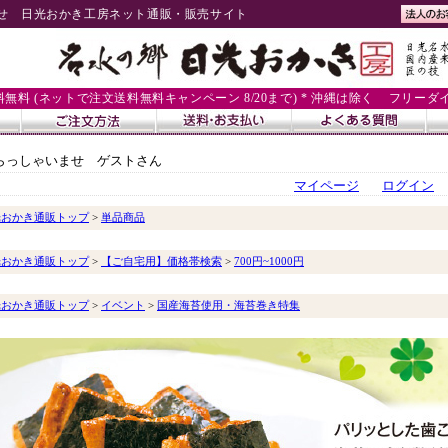
せ 日光おかき工房ネット通販・販売サイト
送料無料 (ネットで注文送料無料キャンペーン 8/20まで) * 沖縄は除く
フリーダイヤル
らっしゃいませ ゲストさん
マイページ
ログイン
光おかき通販トップ
>
単品商品
光おかき通販トップ
>
【ご自宅用】価格帯検索
>
700円~1000円
光おかき通販トップ
>
イベント
>
国産海苔使用・海苔巻き特集