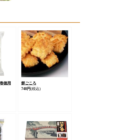
巻徳用
餅ごころ
748円
(税込)