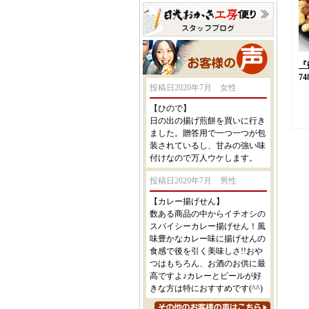
『
74
投稿日2020年7月 女性
【ひので】
日の出の揚げ煎餅を買いに行き
ました。贈答用で一つ一つが包
装されているし、甘みの強い味
付けなので万人ウケします。
投稿日2020年7月 男性
【カレー揚げせん】
数ある商品の中からイチオシの
スパイシーカレー揚げせん！風
味豊かなカレー味に揚げせんの
食感で後を引く美味しさ!!おや
つはもちろん、お酒のお供に最
高ですよ♪カレーとビールが好
きな方は特におすすめです(^^)