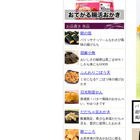
お品書き 単品
餅の笛
パリっサクっツ～んなわさび風
味の揚げもち
胡麻小角
おいしさの秘密は黒ごま60％！
しかも体にもGOOD
ふんわりごぼう天
くせになる!? ごぼう味の揚げお
かき
日光和楽せん
新感覚！バター風味のおせんべ
い。やみつきです
パ
超
だだちゃ豆おかき
風
数量限定。希少な本場だだちゃ
豆を、贅沢に使用したおかき
餅ごころ
お米本来の甘みがお口に残る、