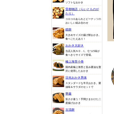
ソフトなおかき
雷都物語（らいとものが
たり）
コロコロあられとピーナッツの
おいしい組み合わせ
鏡餅
大きめサイズの揚げ餅おかき。
食べごたえあり！
おかき大好き
当店人気ＮＯ．1。七つの味が
食べきりサイズで登場。
極上海苔小巻
国内産極上海苔と旨み醤油を贅
沢に使用したおかき
日光おかき男体
スタンダードな半月おかき。醤
油味＆サラダのセットで
華厳
旨さが違う！手間ひまかけた二
度揚げおかき
古流餅