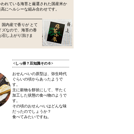
いわれている海苔と厳選された国産米か
最高にヘルシーな組み合わせです。
国内産で香りが とて
イズなので、海苔の香
お召し上がり頂けま
<しっ得？豆知識その６>
おせんべいの原型は、弥生時代
ぐらいの頃からあったようで
す。
主に穀物を餅状にして、平たく
加工した状態の食べ物のようで
す。
その頃のおせんべいはどんな味
だったのでしょうか？
食べてみたいですね。