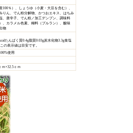
産100％）、しょうゆ（小麦・大豆を含む）、
みりん、でん粉分解物、かつおエキス、はちみ
塩、唐辛子、でん粉／加工デンプン、調味料
）、カラメル色素、糊料（プルラン）、酸味
出物
calたんぱく質0.4g脂質0.03g炭水化物3.3g食塩
g この表示値は目安です。
00%使用
ｃｍ×32.5ｃｍ