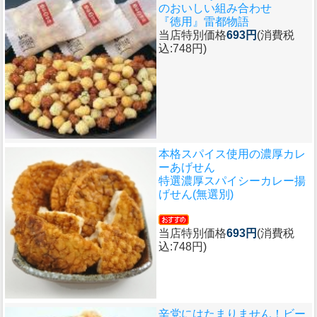
のおいしい組み合わせ
『徳用』雷都物語
当店特別価格
693円
(消費税
込:748円)
本格スパイス使用の濃厚カレ
ーあげせん
特選濃厚スパイシーカレー揚
げせん(無選別)
当店特別価格
693円
(消費税
込:748円)
辛党にはたまりません！ビー