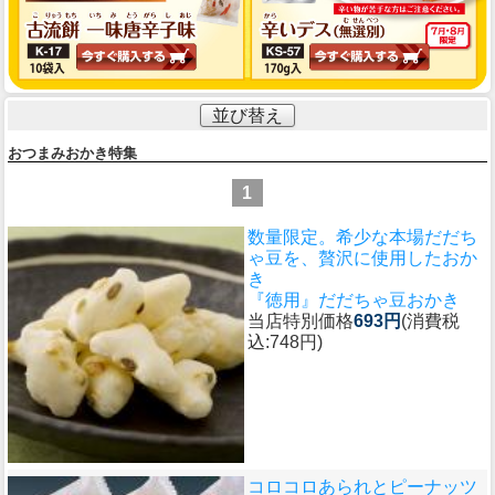
並び替え
おつまみおかき特集
1
数量限定。希少な本場だだち
ゃ豆を、贅沢に使用したおか
き
『徳用』だだちゃ豆おかき
当店特別価格
693円
(消費税
込:748円)
コロコロあられとピーナッツ