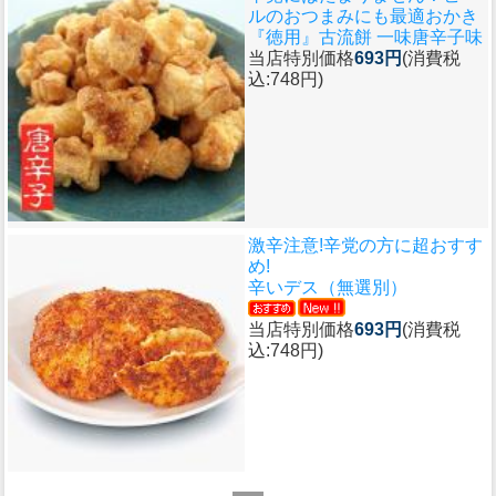
ルのおつまみにも最適おかき
『徳用』古流餅 一味唐辛子味
当店特別価格
693円
(消費税
込:748円)
激辛注意!辛党の方に超おすす
め!
辛いデス（無選別）
当店特別価格
693円
(消費税
込:748円)