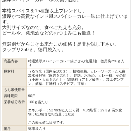
本格スパイスを15種類以上ブレンドし、
濃厚かつ高貴なインド風スパイシーカレー味に仕上げていま
す。
大判サイズなので、食べごたえも充分。
ビールや、発泡酒などのおつまみにも最適！
無選別だからこそ出来たこの価格！是非お試し下さい。
タップリ250ｇ。徳用袋入り。
商品内容
特選濃厚スパイシーカレー揚げせん(無選別) 徳用袋250ｇ入
り
原材料
うるち米（国内産100％）、植物油脂、カレーソース（たん白
加水分解物（豚肉を含む）、砂糖、水あめ、カレー粉、その他
（小麦・大豆を含む））/調味料（アミノ酸等）、加工デンプ
ン、酒精、甘味料（ステビア、甘草）
もち米使用量
賞味期限
90日
栄養成分表示
100ｇ当たり
エネルギー：527kcalたんぱく質：4.8g脂質：29.3ｇ 炭水化
物：61.0g食塩相当量：1.61g
この表示値は目安です。
備考
徳用袋入り