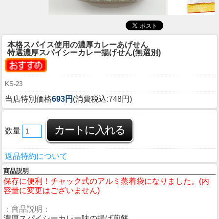
本格スパイス使用の濃厚カレーあげせん
特選濃厚スパイシーカレー揚げせん(無選別)
KS-23
当店特別価格
693円
(消費税込:748円)
数量
返品特約について
商品説明
保存に便利！チャック式のアルミ蒸着袋になりました。(内
容量に変更はございません)
：商品説明：
濃厚スパイシーカレー味の揚げ煎餅。