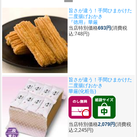
旨さが違う！手間ひまかけた
二度揚げおかき
『徳用』華厳
当店特別価格
693円
(消費税
込:748円)
旨さが違う！手間ひまかけた
二度揚げおかき
華厳(化粧缶)
当店特別価格
2,079円
(消費税
込:2,245円)