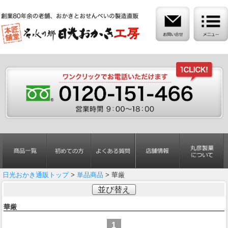
日光おかき通販トップ
>
単品商品
> 華厳
並び替え
華厳
1