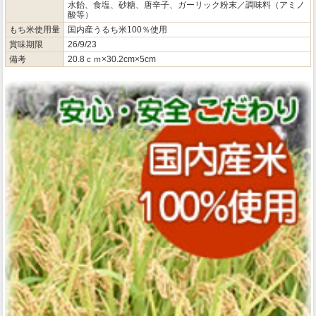
水飴、食塩、砂糖、唐辛子、ガーリック粉末／調味料（アミノ
酸等）
もち米使用量
国内産うるち米100％使用
賞味期限
26/9/23
備考
20.8ｃｍ×30.2cm×5cm