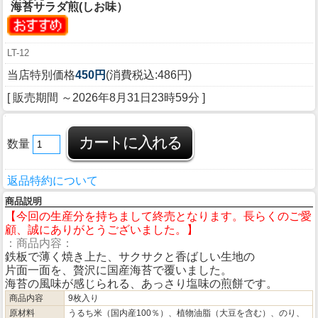
海苔サラダ煎(しお味）
LT-12
当店特別価格
450円
(消費税込:486円)
[ 販売期間 ～
2026年8月31日23時59分
]
数量
返品特約について
商品説明
【今回の生産分を持ちまして終売となります。長らくのご愛
顧、誠にありがとうございました。】
：商品内容：
鉄板で薄く焼き上た、サクサクと香ばしい生地の
片面一面を、贅沢に国産海苔で覆いました。
海苔の風味が感じられる、あっさり塩味の煎餅です。
商品内容
9枚入り
原材料
うるち米（国内産100％）、植物油脂（大豆を含む）、のり、