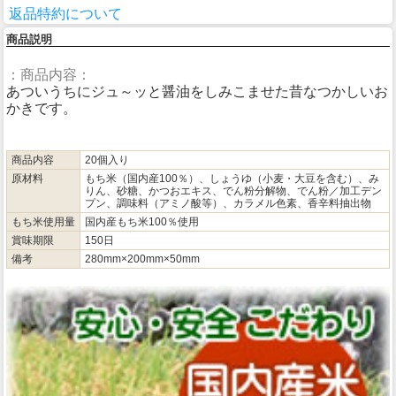
返品特約について
商品説明
：商品内容：
あついうちにジュ～ッと醤油をしみこませた昔なつかしいお
かきです。
商品内容
20個入り
原材料
もち米（国内産100％）、しょうゆ（小麦・大豆を含む）、み
りん、砂糖、かつおエキス、でん粉分解物、でん粉／加工デン
プン、調味料（アミノ酸等）、カラメル色素、香辛料抽出物
もち米使用量
国内産もち米100％使用
賞味期限
150日
備考
280mm×200mm×50mm