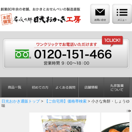
日光おかき通販トップ
>
【ご自宅用】価格帯検索
> 小さな角餅・しょうゆ
味