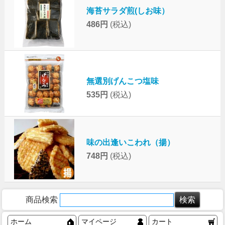
海苔サラダ煎(しお味）
486円
(税込)
無選別げんこつ塩味
535円
(税込)
味の出逢いこわれ（揚）
748円
(税込)
商品検索
ホーム
マイページ
カート