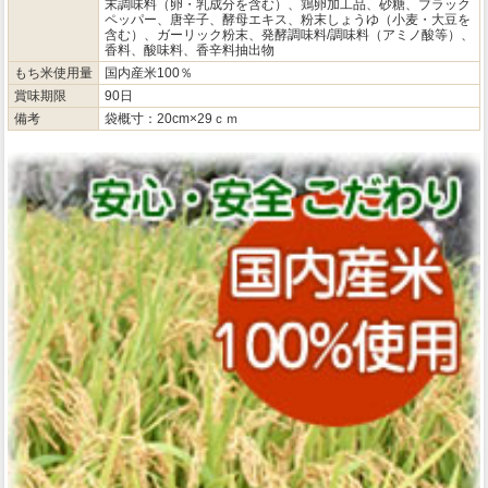
末調味料（卵・乳成分を含む）、鶏卵加工品、砂糖、ブラック
ペッパー、唐辛子、酵母エキス、粉末しょうゆ（小麦・大豆を
含む）、ガーリック粉末、発酵調味料/調味料（アミノ酸等）、
香料、酸味料、香辛料抽出物
もち米使用量
国内産米100％
賞味期限
90日
備考
袋概寸：20cm×29ｃｍ