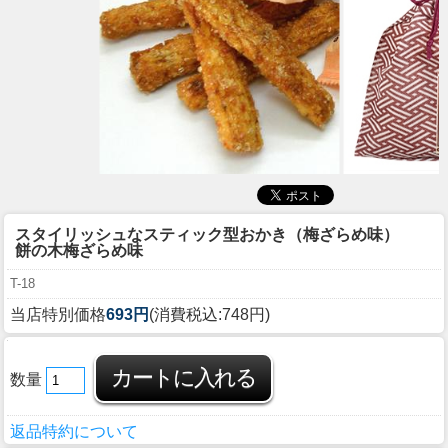
スタイリッシュなスティック型おかき（梅ざらめ味）
餅の木梅ざらめ味
T-18
当店特別価格
693円
(消費税込:748円)
数量
返品特約について