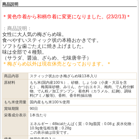
商品説明
＊黄色巾着から和柄巾着に変更になりました。(23/2/13)＊
：商品説明：
女性に大人気の梅ざらめ味。
食べやすいスティック状の本格おかきです。
ソフトな歯ごたえに焼き上げました。
味は全部で４種類。
（サラダ、醤油、ざらめ、七味唐辛子）
＊梅ざらめ以外は現在休売となっております。＊
商品内容
スティック状おかき梅ざらめ味13本入り
原材料
もち米(国内産100％）、砂糖、しょうゆ（小麦・大豆を含
む）、梅風味砂糖、みりん、かつおエキス、梅肉、でん粉分解
物、でん粉／加工デンプン、着色料（カラメル、紅麹)、調味
料(アミノ酸等)、香料、香辛料抽出物
もち米使用量
国内産もち米100％使用
賞味期限
90日
栄養成分表示
1本当たり
エネルギー：48kcalたんぱく質：0.9g脂質：0.08ｇ 炭水化物：
10.9g食塩相当量：0.28g
この表示値は目安です。
備考
徳用巾着袋入り