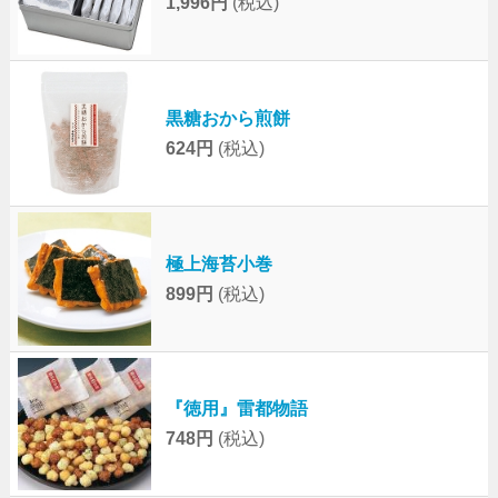
1,996円
(税込)
黒糖おから煎餅
624円
(税込)
極上海苔小巻
899円
(税込)
『徳用』雷都物語
748円
(税込)