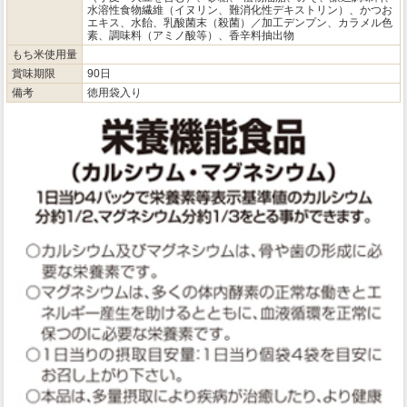
水溶性食物繊維（イヌリン、難消化性デキストリン）、かつお
エキス、水飴、乳酸菌末（殺菌）／加工デンプン、カラメル色
素、調味料（アミノ酸等）、香辛料抽出物
もち米使用量
賞味期限
90日
備考
徳用袋入り