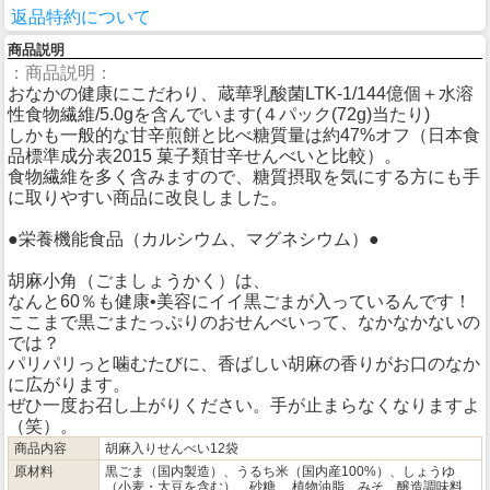
返品特約について
商品説明
：商品説明：
おなかの健康にこだわり、蔵華乳酸菌LTK-1/144億個＋水溶
性食物繊維/5.0gを含んでいます(４パック(72g)当たり)
しかも一般的な甘辛煎餅と比べ糖質量は約47%オフ（日本食
品標準成分表2015 菓子類甘辛せんべいと比較）。
食物繊維を多く含みますので、糖質摂取を気にする方にも手
に取りやすい商品に改良しました。
●栄養機能食品（カルシウム、マグネシウム）●
胡麻小角（ごましょうかく）は、
なんと60％も健康•美容にイイ黒ごまが入っているんです！
ここまで黒ごまたっぷりのおせんべいって、なかなかないの
では？
パリパリっと噛むたびに、香ばしい胡麻の香りがお口のなか
に広がります。
ぜひ一度お召し上がりください。手が止まらなくなりますよ
（笑）。
商品内容
胡麻入りせんべい12袋
原材料
黒ごま（国内製造）、うるち米（国内産100%）、しょうゆ
（小麦・大豆を含む）、砂糖、 植物油脂、みそ、醸造調味料、