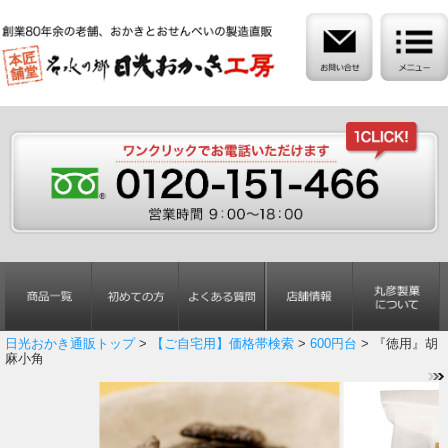
日光おかき通販トップ
>
【ご自宅用】価格帯検索
>
600円台
> 『徳用』胡
麻小角