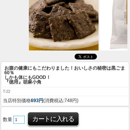
お腹の健康にもこだわりました！おいしさの秘密は黒ごま
60％
しかも体にもGOOD！
『徳用』胡麻小角
T-22
当店特別価格
693円
(消費税込:748円)
数量