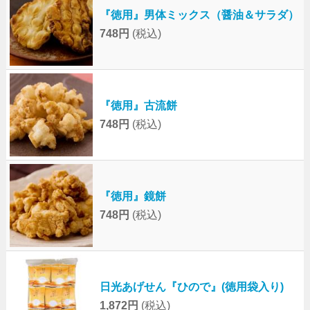
『徳用』男体ミックス（醤油＆サラダ）
748円
(税込)
『徳用』古流餅
748円
(税込)
『徳用』鏡餅
748円
(税込)
日光あげせん『ひので』(徳用袋入り)
1,872円
(税込)