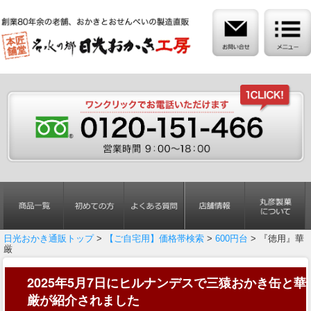
日光おかき通販トップ
>
【ご自宅用】価格帯検索
>
600円台
> 『徳用』華
厳