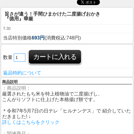
旨さが違う！手間ひまかけた二度揚げおかき
『徳用』華厳
T-30
当店特別価格
693円
(消費税込:748円)
数量
返品特約について
商品説明
：商品説明：
厳選されたもち米を特上植物油で二度揚げし、
こんがりソフトに仕上げた本格揚げ餅です。
＊令和7年5月7日の日テレ「ヒルナンデス」で 紹介していた
だきました! ↓
詳しくはこちらをクリック
：関連商品：