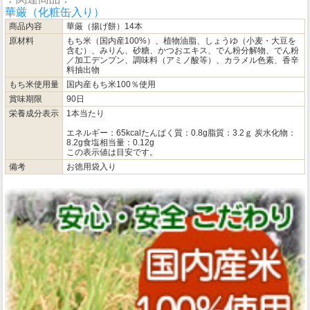
華厳（化粧缶入り）
商品内容
華厳（揚げ餅）14本
原材料
もち米（国内産100%）、植物油脂、しょうゆ（小麦・大豆を
含む）、みりん、砂糖、かつおエキス、でん粉分解物、でん粉
／加工デンプン、調味料（アミノ酸等）、カラメル色素、香辛
料抽出物
もち米使用量
国内産もち米100％使用
賞味期限
90日
栄養成分表示
1本当たり
エネルギー：65kcalたんぱく質：0.8g脂質：3.2ｇ 炭水化物：
8.2g食塩相当量：0.12g
この表示値は目安です。
備考
お徳用袋入り