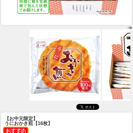
【お中元限定】
うにおかき煎【16枚】