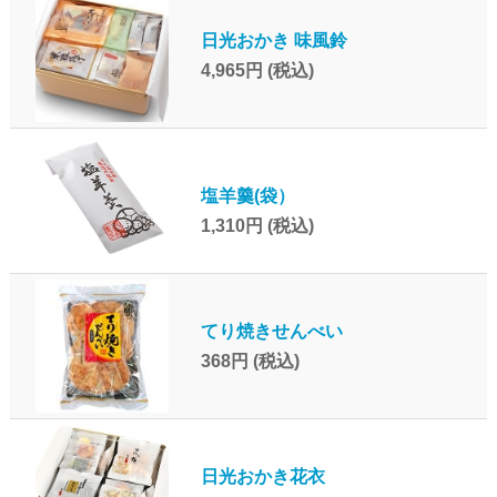
日光おかき 味風鈴
4,965円
(税込)
塩羊羹(袋）
1,310円
(税込)
てり焼きせんべい
368円
(税込)
日光おかき花衣