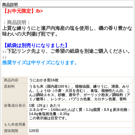
商品説明
【お中元限定】/b>
：商品説明：
上質な練りうにと瀬戸内海産の塩を使用し、磯の香り豊かな
味わいの大判揚げ煎です。
【紙袋は別売りになりました】
↓↓下記リンク先より、ご希望の紙袋を別途ご購入ください。
↓↓
推奨サイズは中サイズになります。
商品内容
うにおかき煎16枚
原材料
うるち米（国内産100％）、植物油脂、練りうに、清酒、みり
ん、しょうゆ（小麦・大豆を含む）、食塩、植物性たん白、こ
んぶ調味エキス、砂糖、唐辛子、ガーリック粉末／調味料（ア
ミノ酸等）、レシチン、パプリカ色素、カロチン色素、香料
栄養成分表示
1枚（26ｇ）あたり
エネルギー：144kcalたんぱく質：1.1g脂質：8.9ｇ炭水化物：
14.8g食塩相当量：0.35g
この表示値は目安です。
もち米使用量
賞味期限
120日