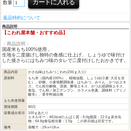
数量
返品特約について
商品説明
【こわれ屋本舗・おすすめ品】
：商品説明：
国産米もち100%使用 。
生地を二度揚げし独特の食感に仕上げ、 しょうゆで味付け
した後さらにはちみつ味のタレで二度付けしたおかきです。
商品内容
かさね味はちみつこわれ(200ｇ入り)
原材料
もち米（国内産100%）、植物油脂、しょうゆ(小麦･大豆を含
む）、砂糖、小麦発酵調味液、はちみつ、みりん、かつおエキ
ス、でん粉分解物、清酒、酵母エキス、かつお節調味エキス、
食塩、でん粉／加工デンプン、カラメル色素、調味料（アミノ
酸等）、香辛料抽出物
もち米使用量
賞味期限
90日
栄養成分表示
100ｇあたり
エネルギー：481kcalたんぱく質：6.0g脂質：22.0ｇ炭水化
物：64.8g食塩相当量：1.5g この表示値は目安です。
備考
袋概寸：29㎝×18㎝