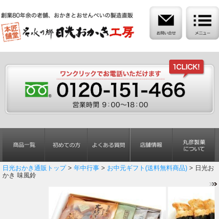
日光おかき通販トップ
>
年中行事
>
お中元ギフト(送料無料商品)
> 日光お
かき 味風鈴