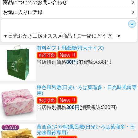
商品についてのお問い合わせ
お気に入りに登録
▼日光おかき工房オススメ商品！ご一緒にどうぞ。▼
有料ギフト用紙袋(特大サイズ)
当店特別価格
80円
(消費税込:88円)
桜色風呂敷(日光いろは菓瑠多・日光味風鈴専
用)
当店特別価格
300円
(消費税込:330円)
黄金色(さや柄)風呂敷(日光いろは菓瑠多・日
光味風鈴専用)