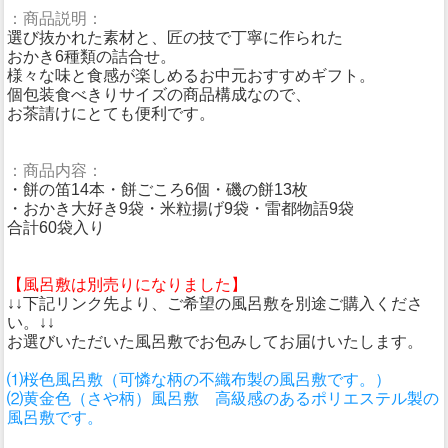
：商品説明：
選び抜かれた素材と、匠の技で丁寧に作られた
おかき6種類の詰合せ。
様々な味と食感が楽しめるお中元おすすめギフト。
個包装食べきりサイズの商品構成なので、
お茶請けにとても便利です。
：商品内容：
・餅の笛14本・餅ごころ6個・磯の餅13枚
・おかき大好き9袋・米粒揚げ9袋・雷都物語9袋
合計60袋入り
【風呂敷は別売りになりました】
↓↓下記リンク先より、ご希望の風呂敷を別途ご購入くださ
い。↓↓
お選びいただいた風呂敷でお包みしてお届けいたします。
⑴桜色風呂敷（可憐な柄の不織布製の風呂敷です。）
⑵黄金色（さや柄）風呂敷 高級感のあるポリエステル製の
風呂敷です。