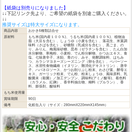
【紙袋は別売りになりました】
↓↓下記リンク先より、ご希望の紙袋を別途ご購入ください。
↓↓
推奨サイズは特大サイズになります。
商品内容
おかき6種類詰合せ
原材料
もち米(国内産１００％)、うるち米(国内産１００％)、植物油
脂（大豆を含む）、しょうゆ（小麦を含む）、落花生、米菓調
味料（さばを含む）、砂糖類（乳成分を含む）、黒ごま、の
り、みりん、梅風味砂糖、昆布（ゼラチンを含む）、たん白加
水分解物、寒梅粉、小麦粉、でん粉分解物、かつおエキス、食
塩、七味唐辛子、水飴、青のり、みそ、発酵調味料、はちみ
つ、カラシマヨネーズシーズニング（卵を含む）、ペパーソー
ス、水溶性食物繊維（イヌリン、難消化デキストリン）、唐辛
子、ハバネロソース、かつお削りぶし粉末、わさび葉、酵母エ
キス、ガーリック粉末、でん粉、粉末しょうゆ、風味原料、乳
酸菌末（殺菌）／加工デンプン、調味料(アミノ酸等)、着色料
（カラメル、紅麹）、香辛料抽出物、糊料（プルラン）、香
料、膨張剤、酸味料
もち米使用量
賞味期限
90日
備考
化粧缶入り（サイズ：280mmX220mmX145mm）