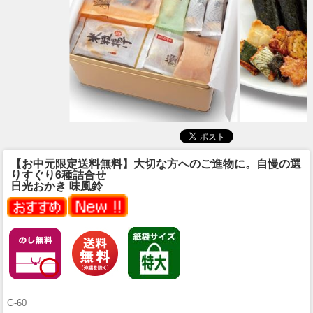
【お中元限定送料無料】大切な方へのご進物に。自慢の選
りすぐり6種詰合せ
日光おかき 味風鈴
G-60