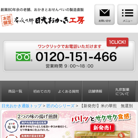
日光おかき通販トップ
>
匠の心シリーズ
> 【新発売!】米の華煎 無選別