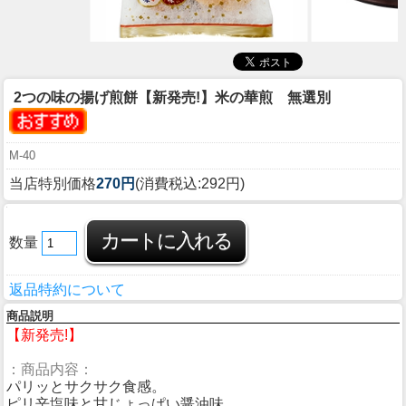
2つの味の揚げ煎餅
【新発売!】米の華煎 無選別
M-40
当店特別価格
270円
(消費税込:292円)
数量
返品特約について
商品説明
【新発売!】
：商品内容：
パリッとサクサク食感。
ピリ辛塩味と甘じょっぱい醤油味