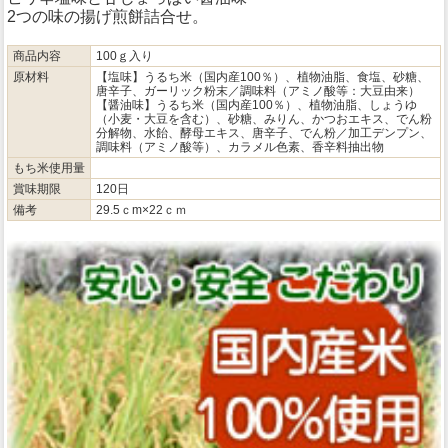
2つの味の揚げ煎餅詰合せ。
商品内容
100ｇ入り
原材料
【塩味】うるち米（国内産100％）、植物油脂、食塩、砂糖、
唐辛子、ガーリック粉末／調味料（アミノ酸等：大豆由来）
【醤油味】うるち米（国内産100％）、植物油脂、しょうゆ
（小麦・大豆を含む）、砂糖、みりん、かつおエキス、でん粉
分解物、水飴、酵母エキス、唐辛子、でん粉／加工デンプン、
調味料（アミノ酸等）、カラメル色素、香辛料抽出物
もち米使用量
賞味期限
120日
備考
29.5ｃm×22ｃｍ