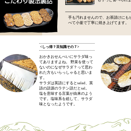
手も汚れませんので、お茶請けにもピ
べて小釜で丁寧に焼き上げてます。
<しっ得？豆知識その７>
おかきおせんべいにサラダ味っ
てありますよね。 野菜を使って
ないのになぜサラダ？って思わ
れた方もいらっしゃると思いま
す。
サラダは英語にするとsalad、英
語の語源のラテン語だとsal。
塩を意味する言葉が由来のよう
です。塩味系を総して、サラダ
味となったようです。