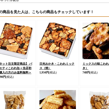
件中 1-1 件表示
の商品を見た人は、こちらの商品もチェックしています！
ネット注文限定商品】 バ
日光おかき・こわれミック
ミックスの味こわれ
エティこわれ缶＜当店初
ス（焼）
き）
購入の方のみ送料無料＞
1,934円
(税込)
748円
(税込)
290円
(税込)