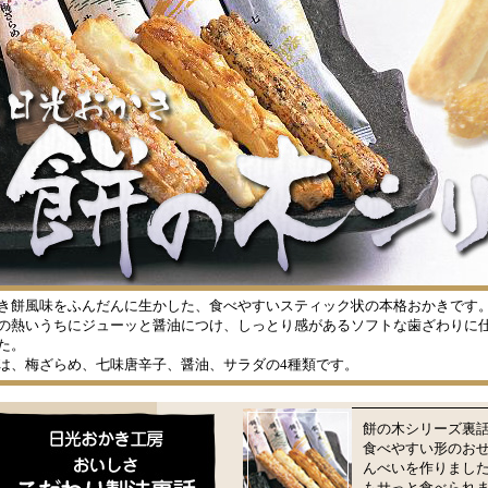
き餅風味をふんだんに生かした、食べやすいスティック状の本格おかきです
の熱いうちにジューッと醤油につけ、しっとり感があるソフトな歯ざわりに
た。
は、梅ざらめ、七味唐辛子、醤油、サラダの4種類です。
餅の木シリーズ裏
食べやすい形のお
んべいを作りました
もサっと食べられ