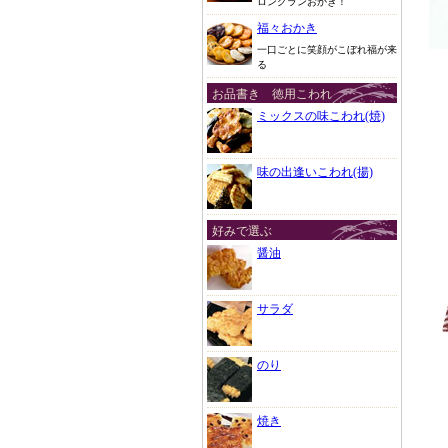
ロングランおかき！
福々おかき
一口ごとに笑顔がこぼれ福が来
る
お品書き 徳用こわれ
ミックスの味こわれ(焼)
味の出逢いこわれ(揚)
好みで選ぶ
醤油
サラダ
のり
焼き