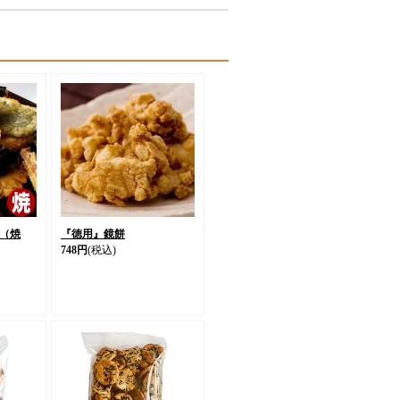
（焼
『徳用』鏡餅
748円
(税込)