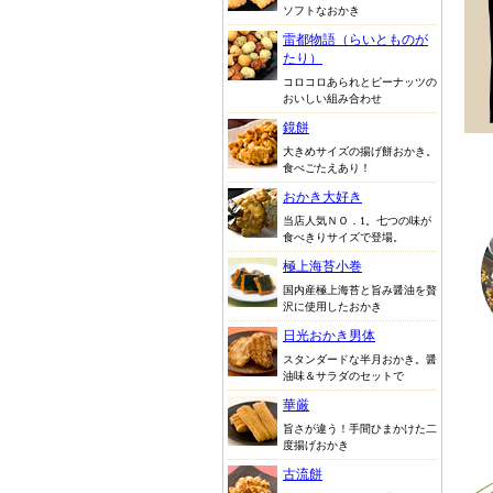
ソフトなおかき
雷都物語（らいとものが
たり）
コロコロあられとピーナッツの
おいしい組み合わせ
鏡餅
大きめサイズの揚げ餅おかき。
食べごたえあり！
おかき大好き
当店人気ＮＯ．1。七つの味が
食べきりサイズで登場。
極上海苔小巻
国内産極上海苔と旨み醤油を贅
沢に使用したおかき
日光おかき男体
スタンダードな半月おかき。醤
油味＆サラダのセットで
華厳
旨さが違う！手間ひまかけた二
度揚げおかき
古流餅