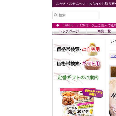
おかき・おせんべい・あられをお取り寄
◆ 6,600円（7,128円）以上ご購入で
い
日