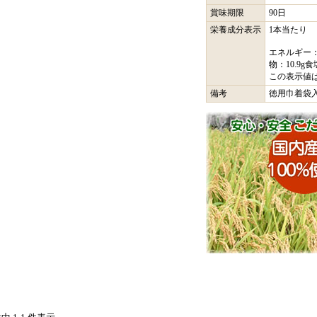
賞味期限
90日
栄養成分表示
1本当たり
エネルギー：4
物：10.9g食
この表示値
備考
徳用巾着袋