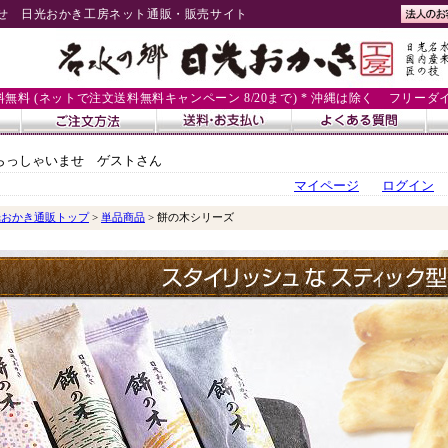
せ 日光おかき工房ネット通販・販売サイト
送料無料 (ネットで注文送料無料キャンペーン 8/20まで) * 沖縄は除く
フリーダイヤル
らっしゃいませ ゲストさん
マイページ
ログイン
光おかき通販トップ
>
単品商品
> 餅の木シリーズ