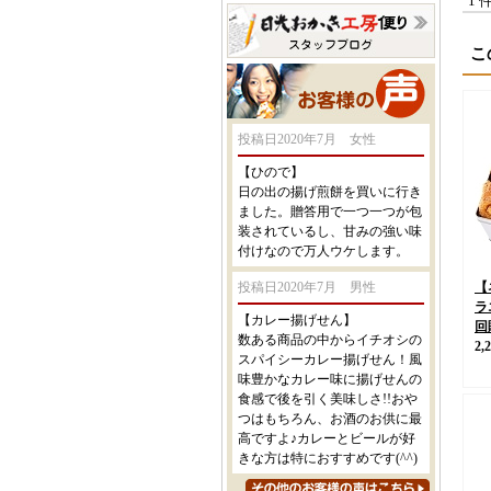
1 
こ
投稿日2020年7月 女性
【ひので】
日の出の揚げ煎餅を買いに行き
ました。贈答用で一つ一つが包
装されているし、甘みの強い味
付けなので万人ウケします。
投稿日2020年7月 男性
【
ラ
【カレー揚げせん】
回
数ある商品の中からイチオシの
2,
スパイシーカレー揚げせん！風
味豊かなカレー味に揚げせんの
食感で後を引く美味しさ!!おや
つはもちろん、お酒のお供に最
高ですよ♪カレーとビールが好
きな方は特におすすめです(^^)