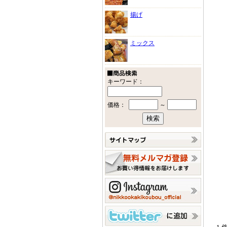
揚げ
ミックス
キーワード：
価格：
～