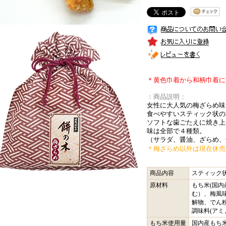
＊黄色巾着から和柄巾着に変更
：商品説明：
女性に大人気の梅ざらめ味
食べやすいスティック状の
ソフトな歯ごたえに焼き上
味は全部で４種類。
（サラダ、醤油、ざらめ、
＊梅ざらめ以外は現在休売
商品内容
スティック
原材料
もち米(国内
む）、梅風
解物、でん
調味料(ア
もち米使用量
国内産もち米