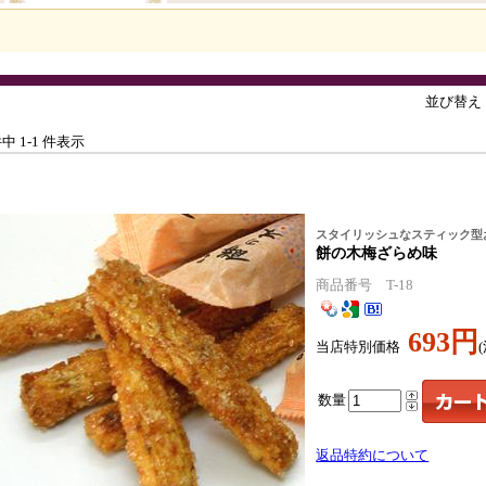
並び替え
件中 1-1 件表示
スタイリッシュなスティック型
餅の木梅ざらめ味
商品番号 T-18
693円
当店特別価格
数量
返品特約について