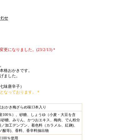
になりました。(23/2/13)＊
。
本格おかきです。
げました。
七味唐辛子）
となっております。＊
状おかき梅ざらめ味13本入り
産100％）、砂糖、しょうゆ（小麦・大豆を含
味砂糖、みりん、かつおエキス、梅肉、でん粉分
粉／加工デンプン、着色料（カラメル、紅麹)、
ミノ酸等)、香料、香辛料抽出物
100％使用