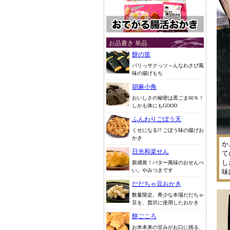
お品書き 単品
餅の笛
パリっサクっツ～んなわさび風
味の揚げもち
胡麻小角
おいしさの秘密は黒ごま60％！
しかも体にもGOOD
ふんわりごぼう天
くせになる!? ごぼう味の揚げお
かき
か
日光和楽せん
て
し
新感覚！バター風味のおせんべ
い。やみつきです
味
だだちゃ豆おかき
数量限定。希少な本場だだちゃ
豆を、贅沢に使用したおかき
餅ごころ
お米本来の甘みがお口に残る、