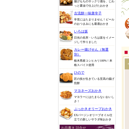
揚げもちのサックリ感を、じわ
っと醤油で仕上げたおかき
古流餅一味唐辛子
辛党にはたまりません！ビール
のおつまみにも最適おかき
いろは坂
日光の名所・いろは坂をイメー
ジして作りました
カレー揚げせん（無選
別）
栃木県産コシヒカリ100%！本
格スパイス使用
ひので
匠の技が生きている至高の揚げ
煎餅
マヨネーズおかき
マヨラーにはたまらないおいし
さ！
ぶっかきオリーブおかき
EXバージンオリーブオイル仕
立ての新しいサラダ味おかき
お品書き 詰合せ