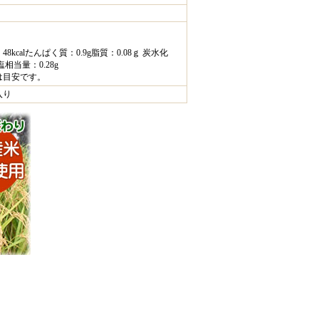
8kcalたんぱく質：0.9g脂質：0.08ｇ 炭水化
塩相当量：0.28g
は目安です。
入り