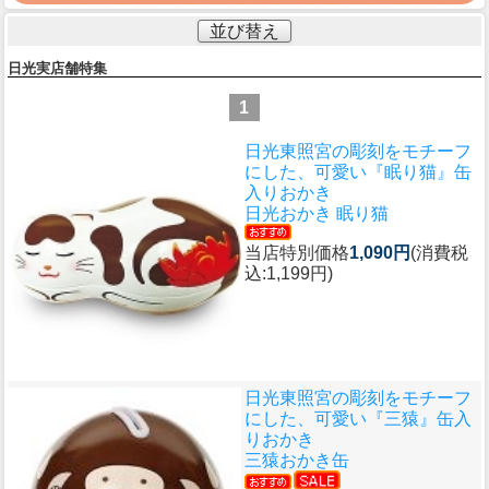
並び替え
日光実店舗特集
1
日光東照宮の彫刻をモチーフ
にした、可愛い『眠り猫』缶
入りおかき
日光おかき 眠り猫
当店特別価格
1,090円
(消費税
込:1,199円)
日光東照宮の彫刻をモチーフ
にした、可愛い『三猿』缶入
りおかき
三猿おかき缶