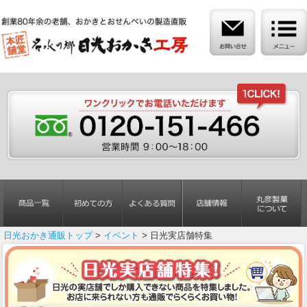
日光おかき通販トップ
>
イベント
> 日光実店舗特集