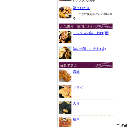
ロングランおかき！
福々おかき
一口ごとに笑顔がこぼれ福が来
る
お品書き 徳用こわれ
ミックスの味こわれ(焼)
味の出逢いこわれ(揚)
好みで選ぶ
醤油
サラダ
のり
焼き
この