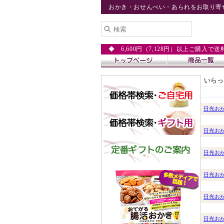
おかき・おせんべい・あられをお取り寄
◆ 6,600円（7,128円）以上ご購入で
いらっ
日光お
日光お
日光お
日光お
日光お
日光お