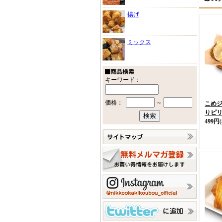
揚げ
ミックス
キーワード：
価格：
～
こめジ
りピ
499円