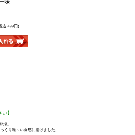
レー味
税込:499円)
さい】
登場。
さっくり軽～い食感に揚げました。