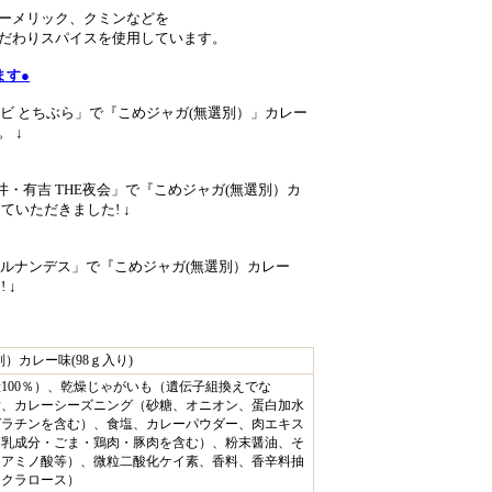
ーメリック、クミンなどを
だわりスパイスを使用しています。
ます●
レビ とちぶら」で『こめジャガ(無選別）」カレー
 ↓
 櫻井・有吉 THE夜会」で『こめジャガ(無選別）カ
ていただきました! ↓
ヒルナンデス」で『こめジャガ(無選別）カレー
 ↓
）カレー味(98ｇ入り)
100％）、乾燥じゃがいも（遺伝子組換えでな
脂、カレーシーズニング（砂糖、オニオン、蛋白加水
ゼラチンを含む）、食塩、カレーパウダー、肉エキス
・乳成分・ごま・鶏肉・豚肉を含む）、粉末醤油、そ
（アミノ酸等）、微粒二酸化ケイ素、香料、香辛料抽
スクラロース）