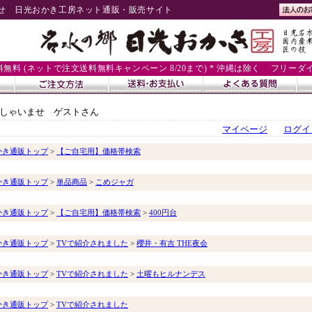
せ 日光おかき工房ネット通販・販売サイト
送料無料 (ネットで注文送料無料キャンペーン 8/20まで) * 沖縄は除く
フリーダイヤル
しゃいませ ゲストさん
マイページ
ログイ
かき通販トップ
>
【ご自宅用】価格帯検索
かき通販トップ
>
単品商品
>
こめジャガ
かき通販トップ
>
【ご自宅用】価格帯検索
>
400円台
かき通販トップ
>
TVで紹介されました
>
櫻井・有吉 THE夜会
かき通販トップ
>
TVで紹介されました
>
土曜もヒルナンデス
かき通販トップ
>
TVで紹介されました