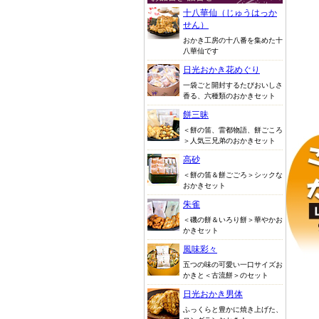
十八華仙（じゅうはっか
せん）
おかき工房の十八番を集めた十
八華仙です
日光おかき花めぐり
一袋ごと開封するたびおいしさ
香る、六種類のおかきセット
餅三昧
＜餅の笛、雷都物語、餅ごころ
＞人気三兄弟のおかきセット
高砂
＜餅の笛＆餅ごごろ＞シックな
おかきセット
朱雀
＜磯の餅＆いろり餅＞華やかお
かきセット
風味彩々
五つの味の可愛い一口サイズお
かきと＜古流餅＞のセット
日光おかき男体
ふっくらと豊かに焼き上げた、