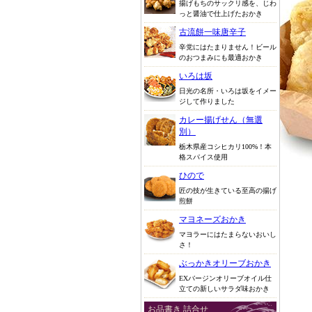
揚げもちのサックリ感を、じわ
っと醤油で仕上げたおかき
古流餅一味唐辛子
辛党にはたまりません！ビール
のおつまみにも最適おかき
いろは坂
日光の名所・いろは坂をイメー
ジして作りました
カレー揚げせん（無選
別）
栃木県産コシヒカリ100%！本
格スパイス使用
ひので
匠の技が生きている至高の揚げ
煎餅
マヨネーズおかき
マヨラーにはたまらないおいし
さ！
ぶっかきオリーブおかき
EXバージンオリーブオイル仕
立ての新しいサラダ味おかき
お品書き 詰合せ