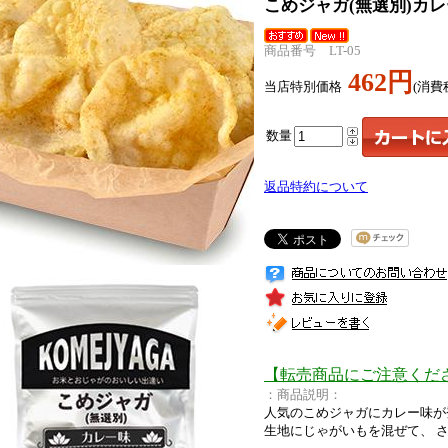
こめジャガ(無選別)カ
商品番号 LT-05
462円
当店特別価格
(消費
数量
返品特約について
【転売商品にご注意くだ
：商品説明：
人気のこめジャガにカレー味が
生地にじゃがいもを混ぜて、 