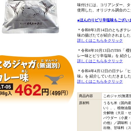
味付けには、コリアンダー、タ
使用した、オリジナル調合のこ
●ほんのりピリ辛塩味もござい
＊令和8年3月14日のとちぎテ
味の揚げたてが紹介されました。
詳しくはこちらをクリック
＊令和4年10月13日のTBS「
レー味とピリ辛塩味』を 紹介し
詳しくはこちらをクリック
＊令和4年4月12日の日テレ「
味』を 紹介していただきました!
詳しくはこちらをクリック
商品内容
こめジャガ(無選別
原材料
うるち米（国内産
い）、、植物油
分解物（大豆・
パウダー（小麦
の他）／調味料
出物、甘味料（