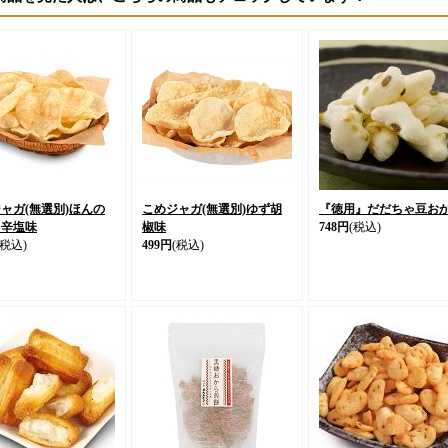
ャガ(無選別)ほんの
こめジャガ(無選別)ゆず胡
『徳用』だだちゃ豆お
リ辛塩味
椒味
748円
(税込)
(税込)
499円
(税込)