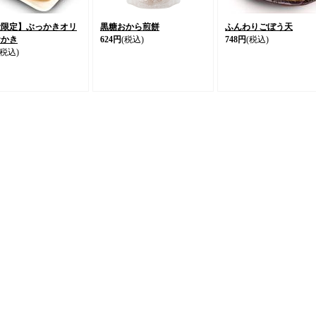
量限定】ぶっかきオリ
黒糖おから煎餅
ふんわりごぼう天
おかき
624円
(税込)
748円
(税込)
(税込)