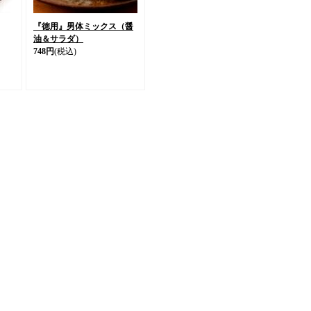
『徳用』男体ミックス（醤
油＆サラダ）
748円
(税込)