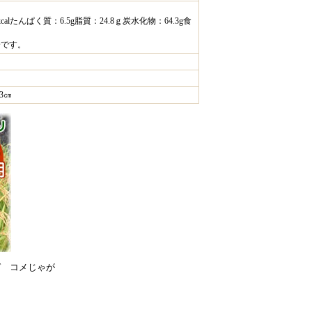
calたんぱく質：6.5g脂質：24.8ｇ炭水化物：64.3g食
安です。
3㎝
ガ コメじゃが