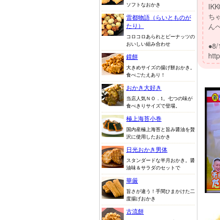
ソフトなおかき
雷都物語（らいとものが
たり）
コロコロあられとピーナッツの
おいしい組み合わせ
鏡餅
大きめサイズの揚げ餅おかき。
食べごたえあり！
おかき大好き
当店人気ＮＯ．1。七つの味が
食べきりサイズで登場。
極上海苔小巻
国内産極上海苔と旨み醤油を贅
沢に使用したおかき
日光おかき男体
スタンダードな半月おかき。醤
油味＆サラダのセットで
華厳
旨さが違う！手間ひまかけた二
度揚げおかき
古流餅