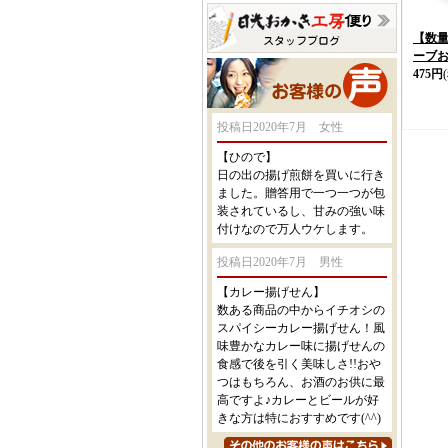
【数
ーブ
475円
投稿日2020年7月 女性
【ひので】
日の出の揚げ煎餅を買いに行き
ました。贈答用で一つ一つが包
装されているし、甘みの強い味
付けなので万人ウケします。
投稿日2020年7月 男性
【カレー揚げせん】
数ある商品の中からイチオシの
スパイシーカレー揚げせん！風
味豊かなカレー味に揚げせんの
食感で後を引く美味しさ!!おや
つはもちろん、お酒のお供に最
高ですよ♪カレーとビールが好
きな方は特におすすめです(^^)