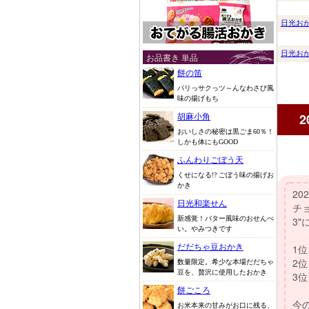
日光お
日光お
お品書き 単品
餅の笛
パリっサクっツ～んなわさび風
味の揚げもち
胡麻小角
おいしさの秘密は黒ごま60％！
しかも体にもGOOD
ふんわりごぼう天
くせになる!? ごぼう味の揚げお
かき
日光和楽せん
新感覚！バター風味のおせんべ
い。やみつきです
だだちゃ豆おかき
数量限定。希少な本場だだちゃ
豆を、贅沢に使用したおかき
餅ごころ
お米本来の甘みがお口に残る、