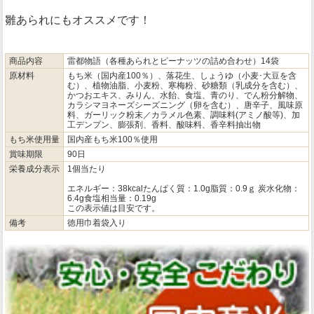
雛あられにもオススメです！
商品内容
雷都物語（各種あられとピーナッツの詰め合わせ）14袋
原材料
もち米（国内産100％）、落花生、しょうゆ（小麦･大豆を含
む）、植物油脂、小麦粉、寒梅粉、砂糖類（乳成分を含む）、
かつおエキス、みりん、水飴、食塩、青のり、でん粉分解物、
カラシマヨネーズシーズニング（卵を含む）、唐辛子、風味原
料、ガーリック粉末／カラメル色素、調味料(アミノ酸等)、加
工デンプン、膨張剤、香料、酸味料、香辛料抽出物
もち米使用量
国内産もち米100％使用
賞味期限
90日
栄養成分表示
1個当たり
エネルギー：38kcalたんぱく質：1.0g脂質：0.9ｇ 炭水化物：
6.4g食塩相当量：0.19g
この表示値は目安です。
備考
徳用巾着袋入り