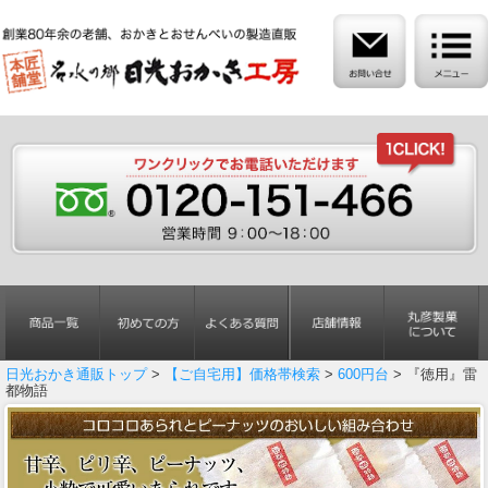
日光おかき通販トップ
>
【ご自宅用】価格帯検索
>
600円台
> 『徳用』雷
都物語