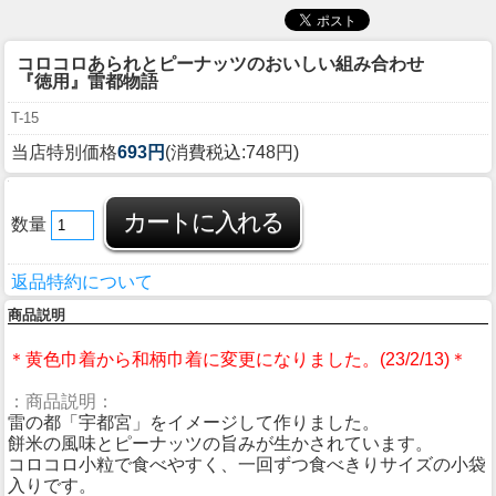
コロコロあられとピーナッツのおいしい組み合わせ
『徳用』雷都物語
T-15
当店特別価格
693円
(消費税込:748円)
数量
返品特約について
商品説明
＊黄色巾着から和柄巾着に変更になりました。(23/2/13)＊
：商品説明：
雷の都「宇都宮」をイメージして作りました。
餅米の風味とピーナッツの旨みが生かされています。
コロコロ小粒で食べやすく、一回ずつ食べきりサイズの小袋
入りです。