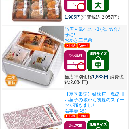
1,905円
(消費税込:2,057円)
当店人気ベスト3が詰め合わ
せに!
おかき三兄弟
当店特別価格
1,883円
(消費税
込:2,034円)
【夏季限定】姉妹店 鬼怒川
お菓子の城から初夏のスイー
ツが届きました
塩羊羹(箱）