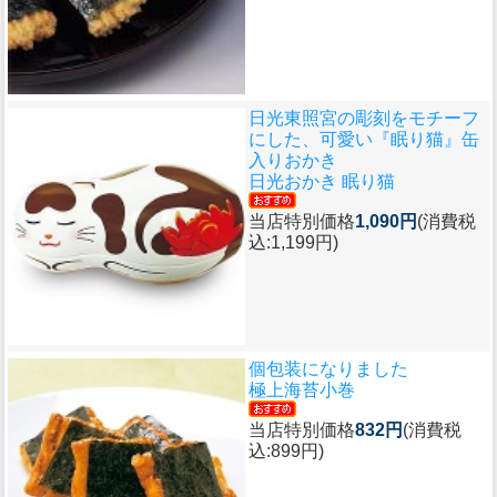
日光東照宮の彫刻をモチーフ
にした、可愛い『眠り猫』缶
入りおかき
日光おかき 眠り猫
当店特別価格
1,090円
(消費税
込:1,199円)
個包装になりました
極上海苔小巻
当店特別価格
832円
(消費税
込:899円)