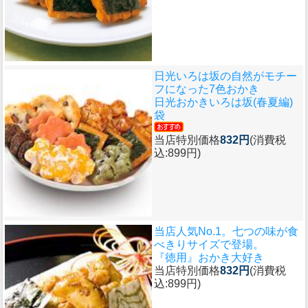
日光いろは坂の自然がモチー
フになった7色おかき
日光おかきいろは坂(春夏編)
袋
当店特別価格
832円
(消費税
込:899円)
当店人気No.1。七つの味が食
べきりサイズで登場。
『徳用』おかき大好き
当店特別価格
832円
(消費税
込:899円)