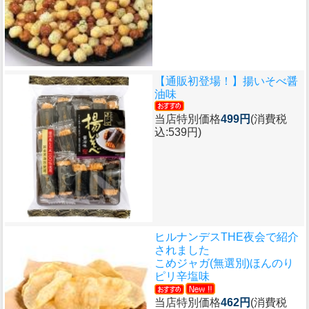
【通販初登場！】
揚いそべ醤
油味
当店特別価格
499円
(消費税
込:539円)
ヒルナンデスTHE夜会で紹介
されました
こめジャガ(無選別)ほんのり
ピリ辛塩味
当店特別価格
462円
(消費税