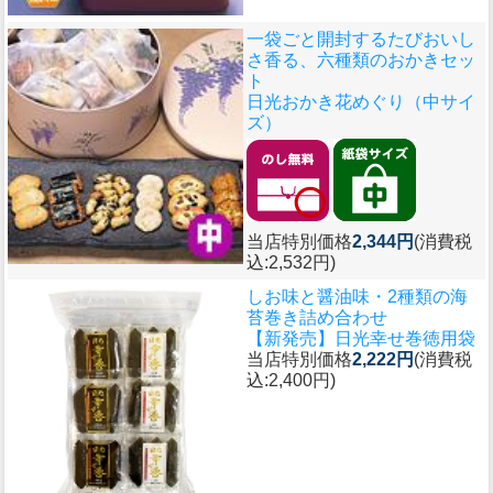
一袋ごと開封するたびおいし
さ香る、六種類のおかきセッ
ト
日光おかき花めぐり（中サイ
ズ）
当店特別価格
2,344円
(消費税
込:2,532円)
しお味と醤油味・2種類の海
苔巻き詰め合わせ
【新発売】日光幸せ巻徳用袋
当店特別価格
2,222円
(消費税
込:2,400円)