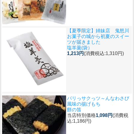
【夏季限定】姉妹店 鬼怒川
お菓子の城から初夏のスイー
ツが届きました
塩羊羹(袋）
1,213円
(消費税込:1,310円)
パリっサクっツ～んなわさび
風味の揚げもち
餅の笛
当店特別価格
1,098円
(消費税
込:1,186円)