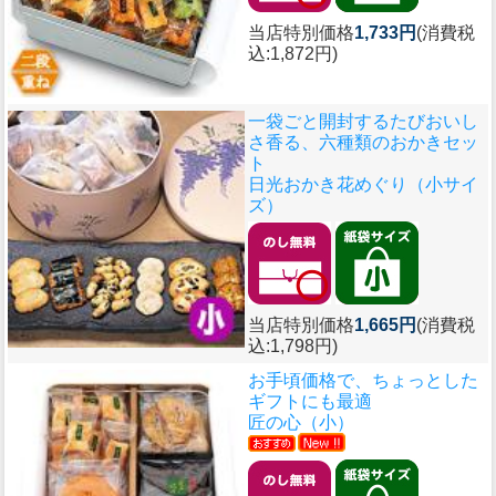
当店特別価格
1,733円
(消費税
込:1,872円)
一袋ごと開封するたびおいし
さ香る、六種類のおかきセッ
ト
日光おかき花めぐり（小サイ
ズ）
当店特別価格
1,665円
(消費税
込:1,798円)
お手頃価格で、ちょっとした
ギフトにも最適
匠の心（小）