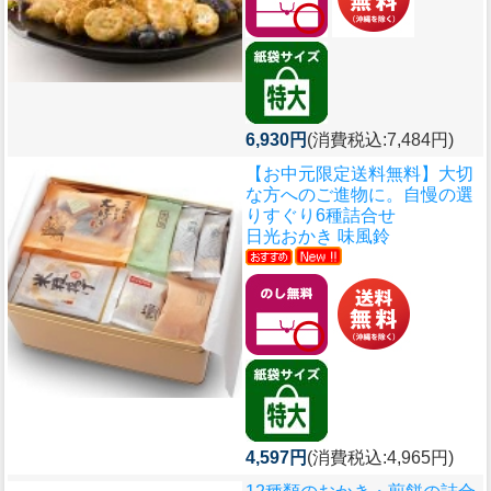
6,930円
(消費税込:7,484円)
【お中元限定送料無料】大切
な方へのご進物に。自慢の選
りすぐり6種詰合せ
日光おかき 味風鈴
4,597円
(消費税込:4,965円)