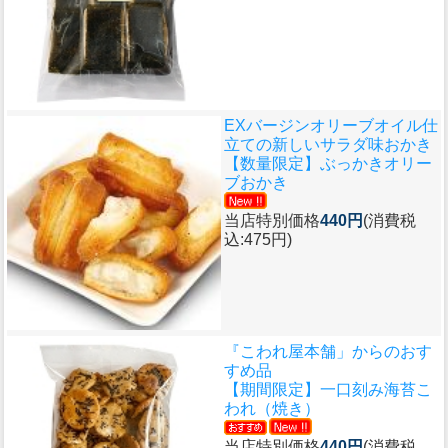
EXバージンオリーブオイル仕
立ての新しいサラダ味おかき
【数量限定】ぶっかきオリー
ブおかき
当店特別価格
440円
(消費税
込:475円)
『こわれ屋本舗」からのおす
すめ品
【期間限定】一口刻み海苔こ
われ（焼き）
当店特別価格
440円
(消費税