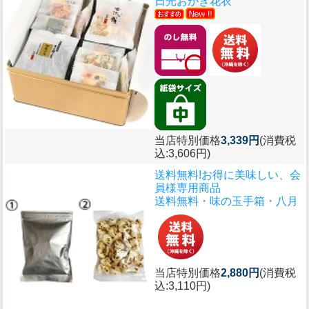
日光おかき花衣
当店特別価格
3,339円
(消費税
込:3,606円)
送料無料!お得に美味しい、会
員様専用商品
送料無料・味の玉手箱・八月
当店特別価格
2,880円
(消費税
込:3,110円)