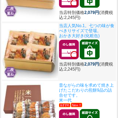
当店特別価格
2,079円
(消費税
込:2,245円)
当店人気No.1。七つの味が食
べきりサイズで登場。
おかき大好き(化粧缶)
当店特別価格
2,079円
(消費税
込:2,245円)
昔ながらの味を求めて焼き上
げたこだわりの煎餅9品の詰
合せです。
米一代