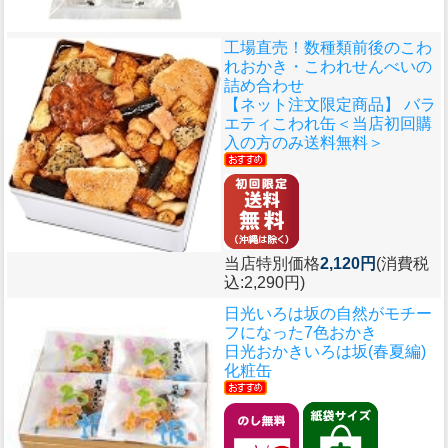
工場直売！数種類前後のこわ
れおかき・こわれせんべいの
詰め合わせ
【ネット注文限定商品】 バラ
エティこわれ缶＜当店初回購
入の方のみ送料無料＞
当店特別価格
2,120円
(消費税
込:2,290円)
日光いろは坂の自然がモチー
フになった7色おかき
日光おかきいろは坂(春夏編)
化粧缶