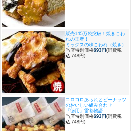
販売145万袋突破！焼きこわ
れの王者！
ミックスの味こわれ（焼き）
当店特別価格
693円
(消費税
込:748円)
コロコロあられとピーナッツ
のおいしい組み合わせ
『徳用』雷都物語
当店特別価格
693円
(消費税
込:748円)