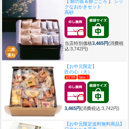
【 餅の笛＆餅ごころ 】 シッ
クなおかきセット
高砂
当店特別価格
3,465円
(消費税
込:3,742円)
【お中元限定】
匠の心（大）
3,465円
(消費税込:3,742円)
【お中元限定送料無料商品】