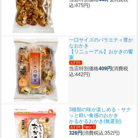
込:475円)
一口サイズのバラエティ豊か
なおかき
【リニューアル】おかきの饗
宴
当店特別価格
409円
(消費税
込:442円)
3種類の味が楽しめる・サク
ッと軽い食感のおかき
かるかるおかき(無選別)
326円
(消費税込:352円)