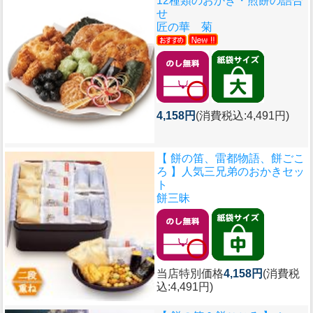
12種類のおかき・煎餅の詰合
せ
匠の華 菊
4,158円
(消費税込:4,491円)
【 餅の笛、雷都物語、餅ごこ
ろ 】人気三兄弟のおかきセッ
ト
餅三昧
当店特別価格
4,158円
(消費税
込:4,491円)