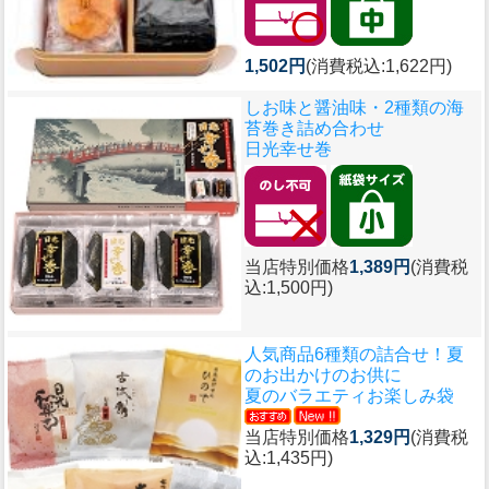
1,502円
(消費税込:1,622円)
しお味と醤油味・2種類の海
苔巻き詰め合わせ
日光幸せ巻
当店特別価格
1,389円
(消費税
込:1,500円)
人気商品6種類の詰合せ！夏
のお出かけのお供に
夏のバラエティお楽しみ袋
当店特別価格
1,329円
(消費税
込:1,435円)