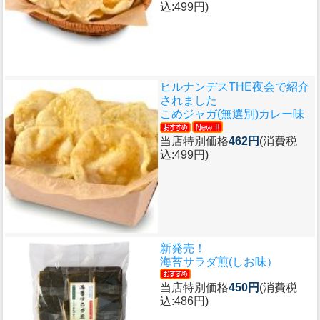
込:499円)
ヒルナンデスTHE夜会で紹介
されました
こめジャガ(無選別)カレー味
当店特別価格
462円
(消費税
込:499円)
新発売！
海苔サラダ煎(しお味）
当店特別価格
450円
(消費税
込:486円)