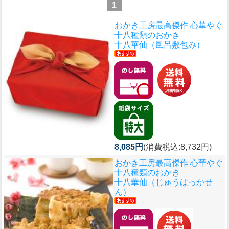
1
おかき工房最高傑作 心華やぐ
十八種類のおかき
十八華仙（風呂敷包み）
8,085円
(消費税込:8,732円)
おかき工房最高傑作 心華やぐ
十八種類のおかき
十八華仙（じゅうはっかせ
ん）