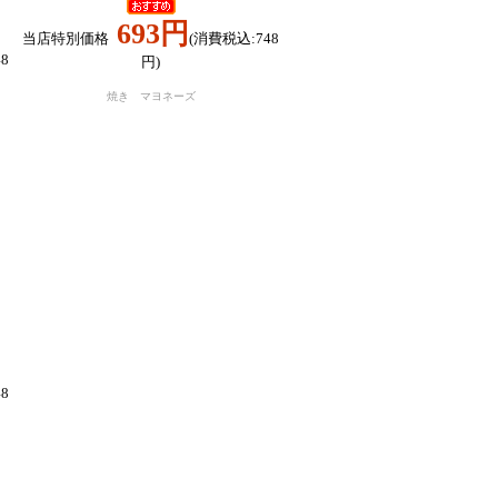
693円
当店特別価格
(消費税込:748
8
円)
焼き マヨネーズ
8