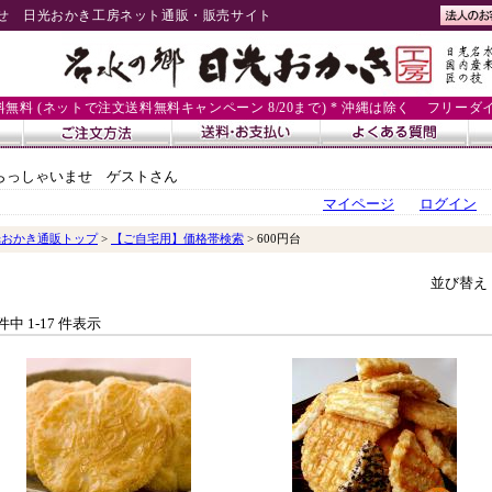
せ 日光おかき工房ネット通販・販売サイト
送料無料 (ネットで注文送料無料キャンペーン 8/20まで) * 沖縄は除く
フリーダイヤル
らっしゃいませ ゲストさん
マイページ
ログイン
光おかき通販トップ
>
【ご自宅用】価格帯検索
> 600円台
並び替え
 件中 1-17 件表示