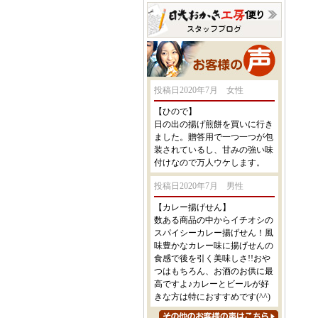
投稿日2020年7月 女性
【ひので】
日の出の揚げ煎餅を買いに行き
ました。贈答用で一つ一つが包
装されているし、甘みの強い味
付けなので万人ウケします。
投稿日2020年7月 男性
【カレー揚げせん】
数ある商品の中からイチオシの
スパイシーカレー揚げせん！風
味豊かなカレー味に揚げせんの
食感で後を引く美味しさ!!おや
つはもちろん、お酒のお供に最
高ですよ♪カレーとビールが好
きな方は特におすすめです(^^)