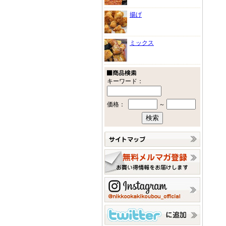
揚げ
ミックス
キーワード：
価格：
～