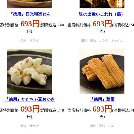
『徳用』日光和楽せん
味の出逢いこわれ（揚）
693円
693円
店特別価格
(消費税込:748
当店特別価格
(消費税込:74
円)
円)
焼き サラダ
揚げ 醤油 サラダ ミックス
『徳用』だだちゃ豆おかき
『徳用』華厳
693円
693円
店特別価格
(消費税込:748
当店特別価格
(消費税込:74
円)
円)
焼き サラダ
揚げ 醤油 甘辛