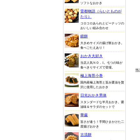
ソフトなおかき
雷都物語（らいとものが
たり）
コロコロあられとピーナッツの
おいしい組み合わせ
鏡餅
大きめサイズの揚げ餅おかき。
食べごたえあり！
おかき大好き
当店人気ＮＯ．1。七つの味が
食べきりサイズで登場。
当
極上海苔小巻
国内産極上海苔と旨み醤油を贅
沢に使用したおかき
日光おかき男体
スタンダードな半月おかき。醤
油味＆サラダのセットで
華厳
旨さが違う！手間ひまかけた二
度揚げおかき
古流餅