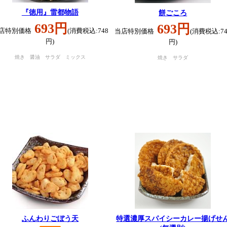
『徳用』雷都物語
餅ごころ
693円
693円
店特別価格
(消費税込:748
当店特別価格
(消費税込:74
円)
円)
焼き 醤油 サラダ ミックス
焼き サラダ
ふんわりごぼう天
特選濃厚スパイシーカレー揚げせ