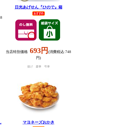
日光あげせん『ひので』箱
8
693円
当店特別価格
(消費税込:748
円)
揚げ 慶事 弔事
ん
マヨネーズおかき