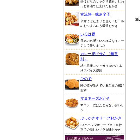
揚げもちのサックリ感を、じわ
っと醤油で仕上げたおかき
古流餅一味唐辛子
当
辛党にはたまりません！ビール
のおつまみにも最適おかき
いろは坂
日光の名所・いろは坂をイメー
ジして作りました
カレー揚げせん（無選
別）
栃木県産コシヒカリ100%！本
格スパイス使用
ひので
匠の技が生きている至高の揚げ
煎餅
マヨネーズおかき
マヨラーにはたまらないおいし
さ！
ぶっかきオリーブおかき
EXバージンオリーブオイル仕
立ての新しいサラダ味おかき
お品書き 詰合せ