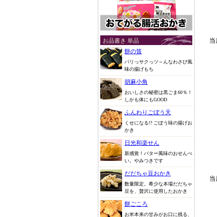
お品書き 単品
当
餅の笛
パリっサクっツ～んなわさび風
味の揚げもち
胡麻小角
おいしさの秘密は黒ごま60％！
しかも体にもGOOD
ふんわりごぼう天
くせになる!? ごぼう味の揚げお
かき
日光和楽せん
新感覚！バター風味のおせんべ
い。やみつきです
だだちゃ豆おかき
当
数量限定。希少な本場だだちゃ
豆を、贅沢に使用したおかき
餅ごころ
お米本来の甘みがお口に残る、