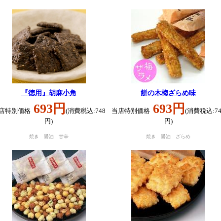
『徳用』胡麻小角
餅の木梅ざらめ味
693円
693円
店特別価格
(消費税込:748
当店特別価格
(消費税込:74
円)
円)
焼き 醤油 甘辛
焼き 醤油 ざらめ