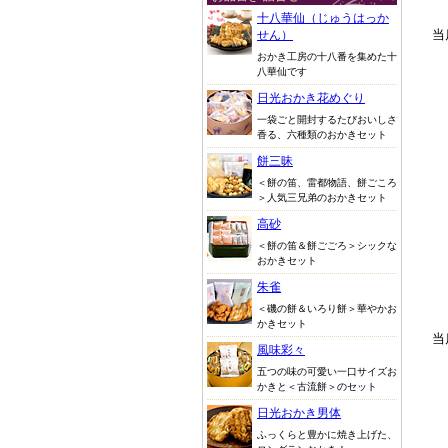
十八華仙（じゅうはっか
当
せん）
おかき工房の十八番を集めた十
八華仙です
日光おかき花めぐり
一袋ごと開封するたびおいしさ
香る、六種類のおかきセット
餅三昧
＜餅の笛、雷都物語、餅ごころ
＞人気三兄弟のおかきセット
高砂
＜餅の笛＆餅ごごろ＞シックな
おかきセット
朱雀
＜磯の餅＆いろり餅＞華やかお
かきセット
当
風味彩々
五つの味の可愛い一口サイズお
かきと＜古流餅＞のセット
日光おかき男体
ふっくらと豊かに焼き上げた、