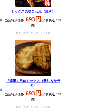
ミックスの味こわれ（焼き）
693円
8
当店特別価格
(消費税込:748
円)
焼き 醤油 サラダ ミックス
『徳用』男体ミックス（醤油＆サラ
ダ）
8
693円
当店特別価格
(消費税込:748
円)
焼き 醤油 サラダ ミックス