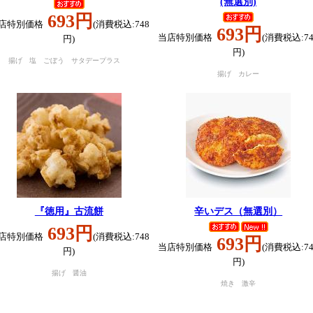
(無選別)
693円
店特別価格
(消費税込:748
693円
当店特別価格
(消費税込:74
円)
円)
揚げ 塩 ごぼう サタデープラス
揚げ カレー
『徳用』古流餅
辛いデス（無選別）
693円
店特別価格
(消費税込:748
693円
当店特別価格
(消費税込:74
円)
円)
揚げ 醤油
焼き 激辛