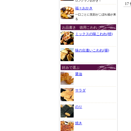
ロングランおかき！
17
福々おかき
一口ごとに笑顔がこぼれ福が来
る
お品書き 徳用こわれ
ミックスの味こわれ(焼)
味の出逢いこわれ(揚)
好みで選ぶ
醤油
サラダ
のり
焼き