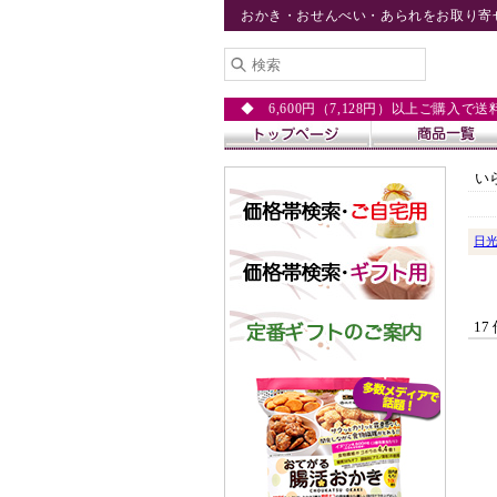
おかき・おせんべい・あられをお取り寄
◆ 6,600円（7,128円）以上ご購入で
い
日
17