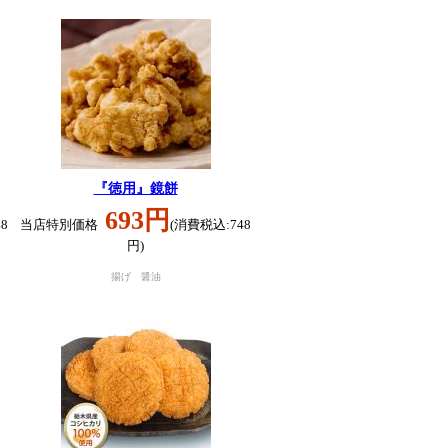
『徳用』鏡餅
693円
8
当店特別価格
(消費税込:748
円)
揚げ 醤油